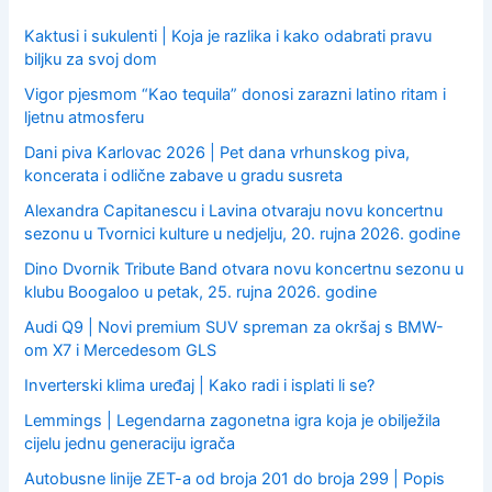
r
:
Kaktusi i sukulenti | Koja je razlika i kako odabrati pravu
biljku za svoj dom
Vigor pjesmom “Kao tequila” donosi zarazni latino ritam i
ljetnu atmosferu
Dani piva Karlovac 2026 | Pet dana vrhunskog piva,
koncerata i odlične zabave u gradu susreta
Alexandra Capitanescu i Lavina otvaraju novu koncertnu
sezonu u Tvornici kulture u nedjelju, 20. rujna 2026. godine
Dino Dvornik Tribute Band otvara novu koncertnu sezonu u
klubu Boogaloo u petak, 25. rujna 2026. godine
Audi Q9 | Novi premium SUV spreman za okršaj s BMW-
om X7 i Mercedesom GLS
Inverterski klima uređaj | Kako radi i isplati li se?
Lemmings | Legendarna zagonetna igra koja je obilježila
cijelu jednu generaciju igrača
Autobusne linije ZET-a od broja 201 do broja 299 | Popis