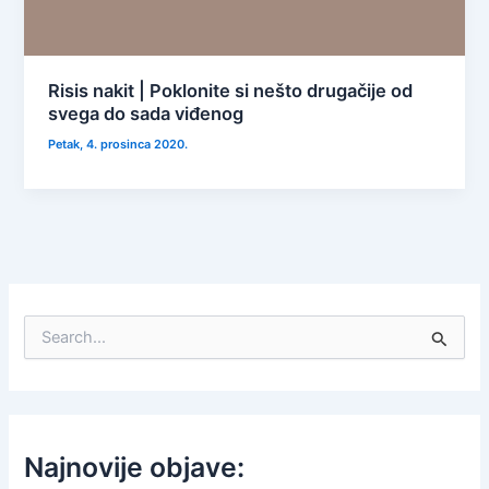
Risis nakit | Poklonite si nešto drugačije od
svega do sada viđenog
Petak, 4. prosinca 2020.
S
e
a
r
c
h
f
Najnovije objave:
o