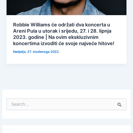
Robbie Williams će održati dva koncerta u
Areni Pula u utorak i srijedu, 27. i 28. lipnja
2023. godine | Na ovim ekskluzivnim
koncertima izvoditi će svoje najveće hitove!
Nedjelja, 27. studenoga 2022.
S
e
a
r
c
h