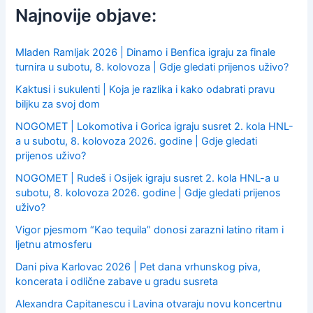
f
Najnovije objave:
o
r
:
Mladen Ramljak 2026 | Dinamo i Benfica igraju za finale
turnira u subotu, 8. kolovoza | Gdje gledati prijenos uživo?
Kaktusi i sukulenti | Koja je razlika i kako odabrati pravu
biljku za svoj dom
NOGOMET | Lokomotiva i Gorica igraju susret 2. kola HNL-
a u subotu, 8. kolovoza 2026. godine | Gdje gledati
prijenos uživo?
NOGOMET | Rudeš i Osijek igraju susret 2. kola HNL-a u
subotu, 8. kolovoza 2026. godine | Gdje gledati prijenos
uživo?
Vigor pjesmom “Kao tequila” donosi zarazni latino ritam i
ljetnu atmosferu
Dani piva Karlovac 2026 | Pet dana vrhunskog piva,
koncerata i odlične zabave u gradu susreta
Alexandra Capitanescu i Lavina otvaraju novu koncertnu