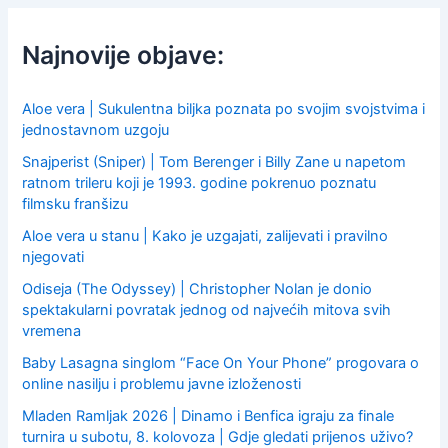
c
h
f
Najnovije objave:
o
r
:
Aloe vera | Sukulentna biljka poznata po svojim svojstvima i
jednostavnom uzgoju
Snajperist (Sniper) | Tom Berenger i Billy Zane u napetom
ratnom trileru koji je 1993. godine pokrenuo poznatu
filmsku franšizu
Aloe vera u stanu | Kako je uzgajati, zalijevati i pravilno
njegovati
Odiseja (The Odyssey) | Christopher Nolan je donio
spektakularni povratak jednog od najvećih mitova svih
vremena
Baby Lasagna singlom “Face On Your Phone” progovara o
online nasilju i problemu javne izloženosti
Mladen Ramljak 2026 | Dinamo i Benfica igraju za finale
turnira u subotu, 8. kolovoza | Gdje gledati prijenos uživo?