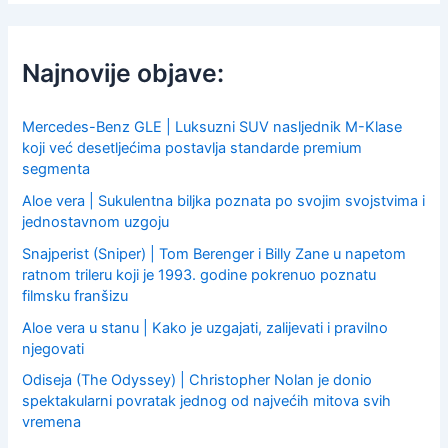
r
c
h
f
Najnovije objave:
o
r
:
Mercedes-Benz GLE | Luksuzni SUV nasljednik M-Klase
koji već desetljećima postavlja standarde premium
segmenta
Aloe vera | Sukulentna biljka poznata po svojim svojstvima i
jednostavnom uzgoju
Snajperist (Sniper) | Tom Berenger i Billy Zane u napetom
ratnom trileru koji je 1993. godine pokrenuo poznatu
filmsku franšizu
Aloe vera u stanu | Kako je uzgajati, zalijevati i pravilno
njegovati
Odiseja (The Odyssey) | Christopher Nolan je donio
spektakularni povratak jednog od najvećih mitova svih
vremena