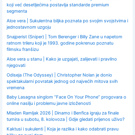
koji već desetljećima postavlja standarde premium
segmenta
Aloe vera | Sukulentna biljka poznata po svojim svojstvima i
jednostavnom uzgoju
Snajperist (Sniper) | Tom Berenger i Billy Zane u napetom
ratnom trileru koji je 1993. godine pokrenuo poznatu
filmsku franšizu
Aloe vera u stanu | Kako je uzgajati, zalijevati i pravilno
njegovati
Odiseja (The Odyssey) | Christopher Nolan je donio
spektakularni povratak jednog od najvećih mitova svih
vremena
Baby Lasagna singlom “Face On Your Phone” progovara o
online nasilju i problemu javne izloženosti
Mladen Ramljak 2026 | Dinamo i Benfica igraju za finale
turnira u subotu, 8. kolovoza | Gdje gledati prijenos uživo?
Kaktusi i sukulenti | Koja je razlika i kako odabrati pravu