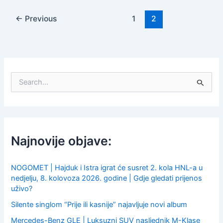
←
Previous
1
2
S
e
a
r
c
h
f
Najnovije objave:
o
r
:
NOGOMET | Hajduk i Istra igrat će susret 2. kola HNL-a u
nedjelju, 8. kolovoza 2026. godine | Gdje gledati prijenos
uživo?
Silente singlom “Prije ili kasnije” najavljuje novi album
Mercedes-Benz GLE | Luksuzni SUV nasljednik M-Klase