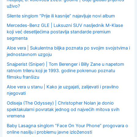
uživo?
Silente singlom “Prije ili kasnije” najavljuje novi album
Mercedes-Benz GLE | Luksuzni SUV nasljednik M-Klase
koji već desetljećima postavlja standarde premium
segmenta
Aloe vera | Sukulentna biljka poznata po svojim svojstvima i
jednostavnom uzgoju
Snajperist (Sniper) | Tom Berenger i Billy Zane u napetom
ratnom trileru koji je 1993. godine pokrenuo poznatu
filmsku franšizu
Aloe vera u stanu | Kako je uzgajati, zalijevati i pravilno
njegovati
Odiseja (The Odyssey) | Christopher Nolan je donio
spektakularni povratak jednog od najvećih mitova svih
vremena
Baby Lasagna singlom “Face On Your Phone” progovara o
online nasilju i problemu javne izloženosti