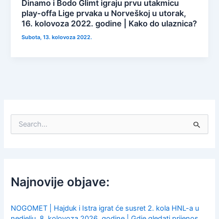
Dinamo i Bodo Glimt igraju prvu utakmicu
play-offa Lige prvaka u Norveškoj u utorak,
16. kolovoza 2022. godine | Kako do ulaznica?
Subota, 13. kolovoza 2022.
S
e
a
r
c
h
f
Najnovije objave:
o
r
:
NOGOMET | Hajduk i Istra igrat će susret 2. kola HNL-a u
nedjelju, 8. kolovoza 2026. godine | Gdje gledati prijenos