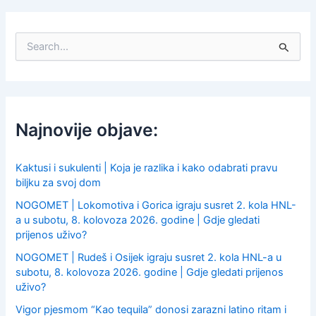
S
e
a
r
c
h
f
Najnovije objave:
o
r
:
Kaktusi i sukulenti | Koja je razlika i kako odabrati pravu
biljku za svoj dom
NOGOMET | Lokomotiva i Gorica igraju susret 2. kola HNL-
a u subotu, 8. kolovoza 2026. godine | Gdje gledati
prijenos uživo?
NOGOMET | Rudeš i Osijek igraju susret 2. kola HNL-a u
subotu, 8. kolovoza 2026. godine | Gdje gledati prijenos
uživo?
Vigor pjesmom “Kao tequila” donosi zarazni latino ritam i