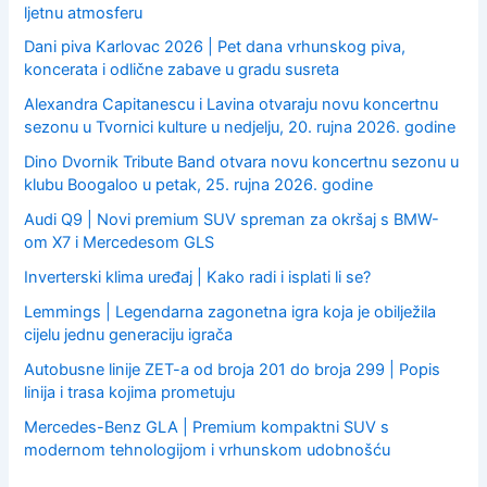
ljetnu atmosferu
Dani piva Karlovac 2026 | Pet dana vrhunskog piva,
koncerata i odlične zabave u gradu susreta
Alexandra Capitanescu i Lavina otvaraju novu koncertnu
sezonu u Tvornici kulture u nedjelju, 20. rujna 2026. godine
Dino Dvornik Tribute Band otvara novu koncertnu sezonu u
klubu Boogaloo u petak, 25. rujna 2026. godine
Audi Q9 | Novi premium SUV spreman za okršaj s BMW-
om X7 i Mercedesom GLS
Inverterski klima uređaj | Kako radi i isplati li se?
Lemmings | Legendarna zagonetna igra koja je obilježila
cijelu jednu generaciju igrača
Autobusne linije ZET-a od broja 201 do broja 299 | Popis
linija i trasa kojima prometuju
Mercedes-Benz GLA | Premium kompaktni SUV s
modernom tehnologijom i vrhunskom udobnošću