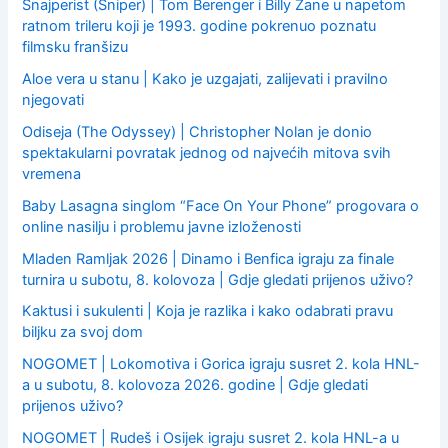
:
Snajperist (Sniper) | Tom Berenger i Billy Zane u napetom
ratnom trileru koji je 1993. godine pokrenuo poznatu
filmsku franšizu
Aloe vera u stanu | Kako je uzgajati, zalijevati i pravilno
njegovati
Odiseja (The Odyssey) | Christopher Nolan je donio
spektakularni povratak jednog od najvećih mitova svih
vremena
Baby Lasagna singlom “Face On Your Phone” progovara o
online nasilju i problemu javne izloženosti
Mladen Ramljak 2026 | Dinamo i Benfica igraju za finale
turnira u subotu, 8. kolovoza | Gdje gledati prijenos uživo?
Kaktusi i sukulenti | Koja je razlika i kako odabrati pravu
biljku za svoj dom
NOGOMET | Lokomotiva i Gorica igraju susret 2. kola HNL-
a u subotu, 8. kolovoza 2026. godine | Gdje gledati
prijenos uživo?
NOGOMET | Rudeš i Osijek igraju susret 2. kola HNL-a u