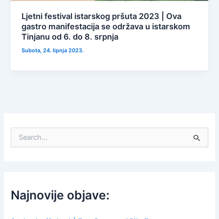
Ljetni festival istarskog pršuta 2023 | Ova
gastro manifestacija se održava u istarskom
Tinjanu od 6. do 8. srpnja
Subota, 24. lipnja 2023.
S
e
a
r
c
h
f
Najnovije objave:
o
r