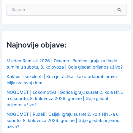
S
e
a
r
c
h
f
Najnovije objave:
o
r
:
Mladen Ramljak 2026 | Dinamo i Benfica igraju za finale
turnira u subotu, 8. kolovoza | Gdje gledati prijenos uživo?
Kaktusi i sukulenti | Koja je razlika i kako odabrati pravu
biljku za svoj dom
NOGOMET | Lokomotiva i Gorica igraju susret 2. kola HNL-
a u subotu, 8. kolovoza 2026. godine | Gdje gledati
prijenos uživo?
NOGOMET | Rudeš i Osijek igraju susret 2. kola HNL-a u
subotu, 8. kolovoza 2026. godine | Gdje gledati prijenos
uživo?