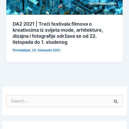
DA2 2021 | Treći festivala filmova o
kreativcima iz svijeta mode, arhitekture,
dizajna i fotografije održava se od 22.
listopada do 1. studenog
Ponedjeljak, 25. listopada 2021.
S
e
a
r
c
h