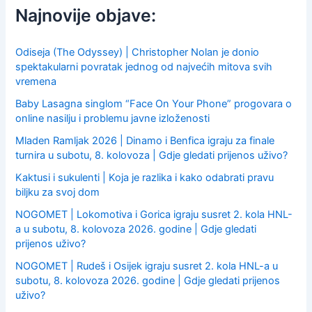
f
Najnovije objave:
o
r
:
Odiseja (The Odyssey) | Christopher Nolan je donio
spektakularni povratak jednog od najvećih mitova svih
vremena
Baby Lasagna singlom “Face On Your Phone” progovara o
online nasilju i problemu javne izloženosti
Mladen Ramljak 2026 | Dinamo i Benfica igraju za finale
turnira u subotu, 8. kolovoza | Gdje gledati prijenos uživo?
Kaktusi i sukulenti | Koja je razlika i kako odabrati pravu
biljku za svoj dom
NOGOMET | Lokomotiva i Gorica igraju susret 2. kola HNL-
a u subotu, 8. kolovoza 2026. godine | Gdje gledati
prijenos uživo?
NOGOMET | Rudeš i Osijek igraju susret 2. kola HNL-a u
subotu, 8. kolovoza 2026. godine | Gdje gledati prijenos
uživo?