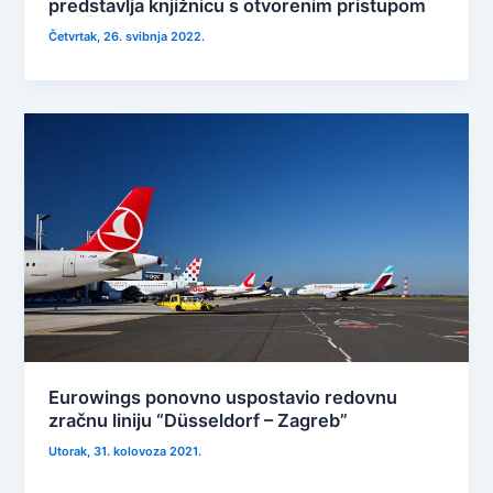
predstavlja knjižnicu s otvorenim pristupom
Četvrtak, 26. svibnja 2022.
Eurowings ponovno uspostavio redovnu
zračnu liniju “Düsseldorf – Zagreb”
Utorak, 31. kolovoza 2021.