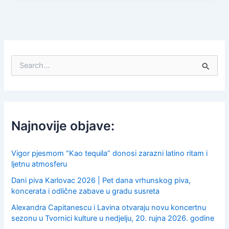
S
e
a
r
c
h
f
Najnovije objave:
o
r
:
Vigor pjesmom “Kao tequila” donosi zarazni latino ritam i
ljetnu atmosferu
Dani piva Karlovac 2026 | Pet dana vrhunskog piva,
koncerata i odlične zabave u gradu susreta
Alexandra Capitanescu i Lavina otvaraju novu koncertnu
sezonu u Tvornici kulture u nedjelju, 20. rujna 2026. godine