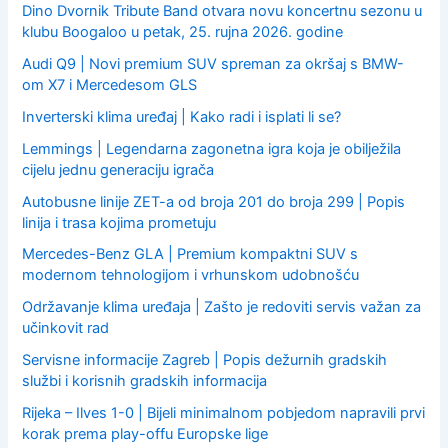
Dino Dvornik Tribute Band otvara novu koncertnu sezonu u
klubu Boogaloo u petak, 25. rujna 2026. godine
Audi Q9 | Novi premium SUV spreman za okršaj s BMW-
om X7 i Mercedesom GLS
Inverterski klima uređaj | Kako radi i isplati li se?
Lemmings | Legendarna zagonetna igra koja je obilježila
cijelu jednu generaciju igrača
Autobusne linije ZET-a od broja 201 do broja 299 | Popis
linija i trasa kojima prometuju
Mercedes-Benz GLA | Premium kompaktni SUV s
modernom tehnologijom i vrhunskom udobnošću
Održavanje klima uređaja | Zašto je redoviti servis važan za
učinkovit rad
Servisne informacije Zagreb | Popis dežurnih gradskih
službi i korisnih gradskih informacija
Rijeka – Ilves 1-0 | Bijeli minimalnom pobjedom napravili prvi
korak prema play-offu Europske lige