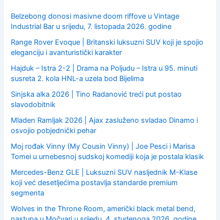
r
:
Belzebong donosi masivne doom riffove u Vintage
Industrial Bar u srijedu, 7. listopada 2026. godine
Range Rover Evoque | Britanski luksuzni SUV koji je spojio
eleganciju i avanturistički karakter
Hajduk – Istra 2-2 | Drama na Poljudu – Istra u 95. minuti
susreta 2. kola HNL-a uzela bod Bijelima
Sinjska alka 2026 | Tino Radanović treći put postao
slavodobitnik
Mladen Ramljak 2026 | Ajax zasluženo svladao Dinamo i
osvojio pobjednički pehar
Moj rođak Vinny (My Cousin Vinny) | Joe Pesci i Marisa
Tomei u urnebesnoj sudskoj komediji koja je postala klasik
Mercedes-Benz GLE | Luksuzni SUV nasljednik M-Klase
koji već desetljećima postavlja standarde premium
segmenta
Wolves in the Throne Room, američki black metal bend,
nastupa u Močvari u srijedu, 4. studenoga 2026. godine