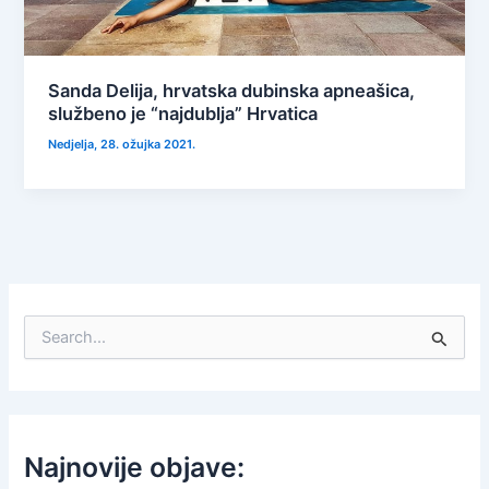
Sanda Delija, hrvatska dubinska apneašica,
službeno je “najdublja” Hrvatica
Nedjelja, 28. ožujka 2021.
S
e
a
r
c
h
f
Najnovije objave:
o