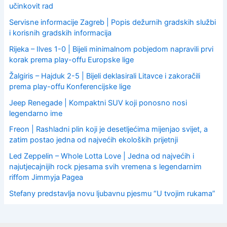
učinkovit rad
Servisne informacije Zagreb | Popis dežurnih gradskih službi
i korisnih gradskih informacija
Rijeka – Ilves 1-0 | Bijeli minimalnom pobjedom napravili prvi
korak prema play-offu Europske lige
Žalgiris – Hajduk 2-5 | Bijeli deklasirali Litavce i zakoračili
prema play-offu Konferencijske lige
Jeep Renegade | Kompaktni SUV koji ponosno nosi
legendarno ime
Freon | Rashladni plin koji je desetljećima mijenjao svijet, a
zatim postao jedna od najvećih ekoloških prijetnji
Led Zeppelin – Whole Lotta Love | Jedna od najvećih i
najutjecajnijih rock pjesama svih vremena s legendarnim
riffom Jimmyja Pagea
Stefany predstavlja novu ljubavnu pjesmu “U tvojim rukama”