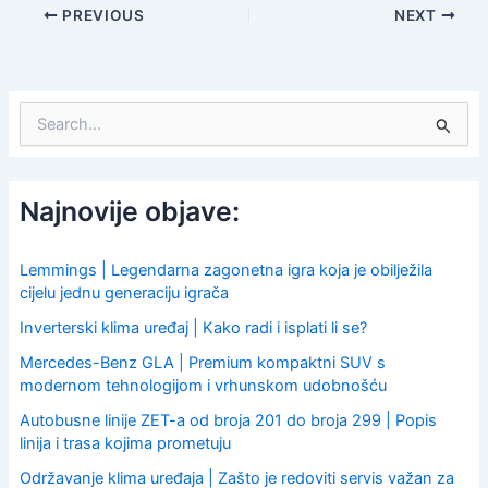
PREVIOUS
NEXT
S
e
a
r
c
Najnovije objave:
h
f
o
Lemmings | Legendarna zagonetna igra koja je obilježila
r
cijelu jednu generaciju igrača
:
Inverterski klima uređaj | Kako radi i isplati li se?
Mercedes-Benz GLA | Premium kompaktni SUV s
modernom tehnologijom i vrhunskom udobnošću
Autobusne linije ZET-a od broja 201 do broja 299 | Popis
linija i trasa kojima prometuju
Održavanje klima uređaja | Zašto je redoviti servis važan za