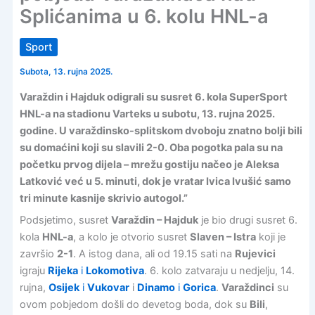
Splićanima u 6. kolu HNL-a
Sport
Subota, 13. rujna 2025.
Varaždin i Hajduk odigrali su susret 6. kola SuperSport
HNL-a na stadionu Varteks u subotu, 13. rujna 2025.
godine. U varaždinsko-splitskom dvoboju znatno bolji bili
su domaćini koji su slavili 2-0. Oba pogotka pala su na
početku prvog dijela – mrežu gostiju načeo je Aleksa
Latković već u 5. minuti, dok je vratar Ivica Ivušić samo
tri minute kasnije skrivio autogol.”
Podsjetimo, susret
Varaždin – Hajduk
je bio drugi susret 6.
kola
HNL-a
, a kolo je otvorio susret
Slaven – Istra
koji je
završio
2-1
. A istog dana, ali od 19.15 sati na
Rujevici
igraju
Rijeka
i
Lokomotiva
. 6. kolo zatvaraju u nedjelju, 14.
rujna,
Osijek
i
Vukovar
i
Dinamo
i
Gorica
.
Varaždinci
su
ovom pobjedom došli do devetog boda, dok su
Bili
,