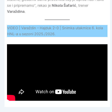
se i pripremamo”, rekao je
Nikola Šafarić
, trener
Varaždina
.
VIDEO | Varaždin – Hajduk 2-0 | Snimka utakmice 6. kola
HNL-a u sezoni 2025./2026.