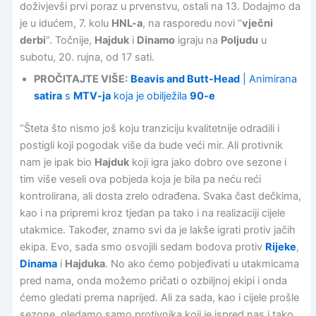
doživjevši prvi poraz u prvenstvu, ostali na 13. Dodajmo da
je u idućem, 7. kolu
HNL-a
, na rasporedu novi “
vječni
derbi
“. Točnije,
Hajduk
i
Dinamo
igraju na
Poljudu
u
subotu, 20. rujna, od 17 sati.
PROČITAJTE VIŠE:
Beavis and Butt-Head
| Animirana
satira
s
MTV-ja
koja je obilježila
90-e
“Šteta što nismo još koju tranziciju kvalitetnije odradili i
postigli koji pogodak više da bude veći mir. Ali protivnik
nam je ipak bio
Hajduk
koji igra jako dobro ove sezone i
tim više veseli ova pobjeda koja je bila pa neću reći
kontrolirana, ali dosta zrelo odrađena. Svaka čast dečkima,
kao i na pripremi kroz tjedan pa tako i na realizaciji cijele
utakmice. Također, znamo svi da je lakše igrati protiv jačih
ekipa. Evo, sada smo osvojili sedam bodova protiv
Rijeke
,
Dinama
i
Hajduka
. No ako ćemo pobjeđivati u utakmicama
pred nama, onda možemo pričati o ozbiljnoj ekipi i onda
ćemo gledati prema naprijed. Ali za sada, kao i cijele prošle
sezone, gledamo samo protivnika koji je ispred nas i tako