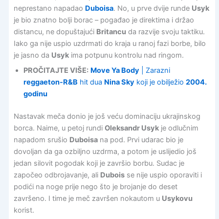
neprestano napadao
Duboisa
. No, u prve dvije runde
Usyk
je bio znatno bolji borac – pogađao je direktima i držao
distancu, ne dopuštajući
Britancu
da razvije svoju taktiku.
Iako ga nije uspio uzdrmati do kraja u ranoj fazi borbe, bilo
je jasno da
Usyk
ima potpunu kontrolu nad ringom.
PROČITAJTE VIŠE:
Move Ya Body
| Zarazni
reggaeton-R&B
hit dua
Nina Sky
koji je obilježio
2004.
godinu
Nastavak meča donio je još veću dominaciju ukrajinskog
borca. Naime, u petoj rundi
Oleksandr Usyk
je odlučnim
napadom srušio
Duboisa
na pod. Prvi udarac bio je
dovoljan da ga ozbiljno uzdrma, a potom je uslijedio još
jedan silovit pogodak koji je završio borbu. Sudac je
započeo odbrojavanje, ali
Dubois
se nije uspio oporaviti i
podići na noge prije nego što je brojanje do deset
završeno. I time je meč završen nokautom u
Usykovu
korist.