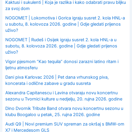
Kaktusi i sukulenti | Koja je razlika i kako odabrati pravu biljku
za svoj dom
NOGOMET | Lokomotiva i Gorica igraju susret 2. kola HNL-a
u subotu, 8. kolovoza 2026. godine | Gdje gledati prijenos
uživo?
NOGOMET | Rudeš i Osijek igraju susret 2. kola HNL-a u
subotu, 8. kolovoza 2026. godine | Gdje gledati prijenos
uživo?
Vigor pjesmom “Kao tequila” donosi zarazni latino ritam i
ljetnu atmosferu
Dani piva Karlovac 2026 | Pet dana vrhunskog piva,
koncerata i odlične zabave u gradu susreta
Alexandra Capitanescu i Lavina otvaraju novu koncertnu
sezonu u Tvornici kulture u nedjelju, 20. rujna 2026. godine
Dino Dvornik Tribute Band otvara novu koncertnu sezonu u
klubu Boogaloo u petak, 25. rujna 2026. godine
Audi Q9 | Novi premium SUV spreman za okršaj s BMW-om
X7 i Mercedesom GLS