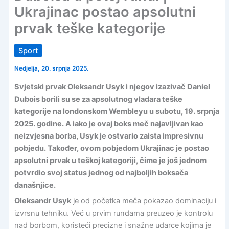
Ukrajinac postao apsolutni
prvak teške kategorije
Sport
Nedjelja, 20. srpnja 2025.
Svjetski prvak Oleksandr Usyk i njegov izazivač Daniel
Dubois borili su se za apsolutnog vladara teške
kategorije na londonskom Wembleyu u subotu, 19. srpnja
2025. godine. A iako je ovaj boks meč najavljivan kao
neizvjesna borba, Usyk je ostvario zaista impresivnu
pobjedu. Također, ovom pobjedom Ukrajinac je postao
apsolutni prvak u teškoj kategoriji, čime je još jednom
potvrdio svoj status jednog od najboljih boksača
današnjice.
Oleksandr Usyk
je od početka meča pokazao dominaciju i
izvrsnu tehniku. Već u prvim rundama preuzeo je kontrolu
nad borbom, koristeći precizne i snažne udarce kojima je