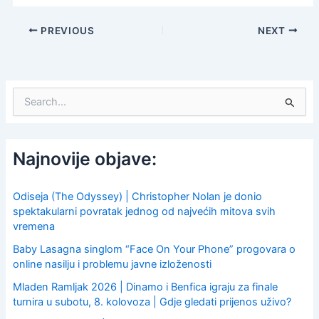
PREVIOUS
NEXT
S
e
a
r
c
Najnovije objave:
h
f
o
Odiseja (The Odyssey) | Christopher Nolan je donio
r
spektakularni povratak jednog od najvećih mitova svih
:
vremena
Baby Lasagna singlom “Face On Your Phone” progovara o
online nasilju i problemu javne izloženosti
Mladen Ramljak 2026 | Dinamo i Benfica igraju za finale
turnira u subotu, 8. kolovoza | Gdje gledati prijenos uživo?