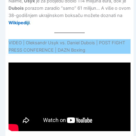
Naime,
Usyk
je za pobjedu dobio 114 milijuna eura, dok je
Dubois
porazom zaradio “samo” 61 milijun… A više o ovom
38-godišnjem ukrajinskom boksaču možete doznati na
Wikipediji
.
VIDEO | Oleksandr Usyk vs. Daniel Dubois | POST FIGHT
PRESS CONFERENCE | DAZN Boxing