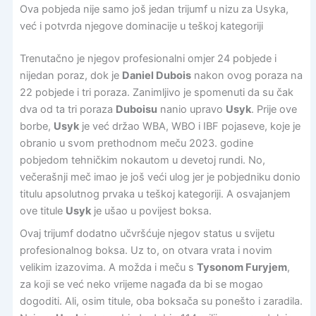
Ova pobjeda nije samo još jedan trijumf u nizu za Usyka,
već i potvrda njegove dominacije u teškoj kategoriji
Trenutačno je njegov profesionalni omjer 24 pobjede i
nijedan poraz, dok je
Daniel Dubois
nakon ovog poraza na
22 pobjede i tri poraza. Zanimljivo je spomenuti da su čak
dva od ta tri poraza
Duboisu
nanio upravo
Usyk
. Prije ove
borbe,
Usyk
je već držao WBA, WBO i IBF pojaseve, koje je
obranio u svom prethodnom meču 2023. godine
pobjedom tehničkim nokautom u devetoj rundi. No,
večerašnji meč imao je još veći ulog jer je pobjedniku donio
titulu apsolutnog prvaka u teškoj kategoriji. A osvajanjem
ove titule
Usyk
je ušao u povijest boksa.
Ovaj trijumf dodatno učvršćuje njegov status u svijetu
profesionalnog boksa. Uz to, on otvara vrata i novim
velikim izazovima. A možda i meču s
Tysonom Furyjem
,
za koji se već neko vrijeme nagađa da bi se mogao
dogoditi. Ali, osim titule, oba boksača su ponešto i zaradila.