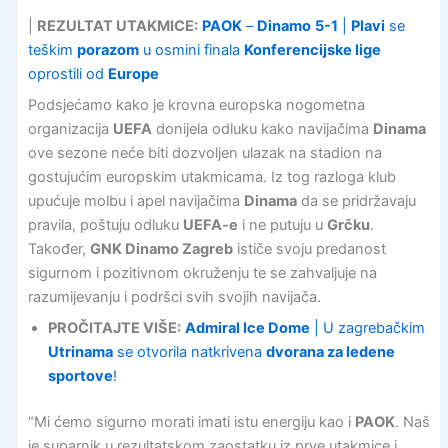
|
REZULTAT UTAKMICE:
PAOK
–
Dinamo
5-1
|
Plavi
se
teškim
porazom
u osmini finala
Konferencijske lige
oprostili od
Europe
Podsjećamo kako je krovna europska nogometna
organizacija
UEFA
donijela odluku kako navijačima
Dinama
ove sezone neće biti dozvoljen ulazak na stadion na
gostujućim europskim utakmicama. Iz tog razloga klub
upućuje molbu i apel navijačima
Dinama
da se pridržavaju
pravila, poštuju odluku
UEFA-e
i ne putuju u
Grčku
.
Također,
GNK Dinamo Zagreb
ističe svoju predanost
sigurnom i pozitivnom okruženju te se zahvaljuje na
razumijevanju i podršci svih svojih navijača.
PROČITAJTE VIŠE:
Admiral Ice Dome
| U zagrebačkim
Utrinama
se otvorila natkrivena
dvorana za ledene
sportove
!
“Mi ćemo sigurno morati imati istu energiju kao i
PAOK
. Naš
je suparnik u rezultatskom zaostatku iz prve utakmice i