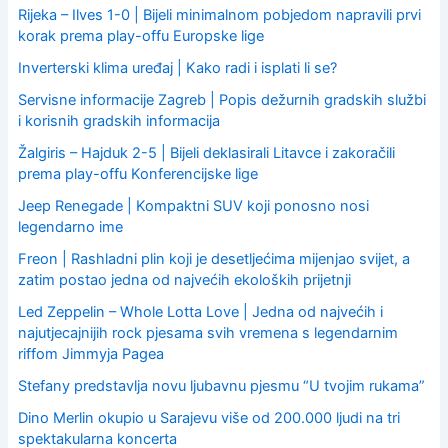
o
Rijeka – Ilves 1-0 | Bijeli minimalnom pobjedom napravili prvi
r
korak prema play-offu Europske lige
:
Inverterski klima uređaj | Kako radi i isplati li se?
Servisne informacije Zagreb | Popis dežurnih gradskih službi
i korisnih gradskih informacija
Žalgiris – Hajduk 2-5 | Bijeli deklasirali Litavce i zakoračili
prema play-offu Konferencijske lige
Jeep Renegade | Kompaktni SUV koji ponosno nosi
legendarno ime
Freon | Rashladni plin koji je desetljećima mijenjao svijet, a
zatim postao jedna od najvećih ekoloških prijetnji
Led Zeppelin – Whole Lotta Love | Jedna od najvećih i
najutjecajnijih rock pjesama svih vremena s legendarnim
riffom Jimmyja Pagea
Stefany predstavlja novu ljubavnu pjesmu “U tvojim rukama”
Dino Merlin okupio u Sarajevu više od 200.000 ljudi na tri
spektakularna koncerta