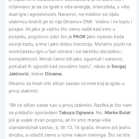
očekivano je da će igrati s više energije, intenziteta, s više
duel igre i agresivnosti. Naravno, ne mislimo se cijelu
utakmicu braniti jer to nije Dinamov DNK. Volimo i mi loptu i
posjed. Ali jako je važno što ćemo raditi kad smo u
posjedu, pogotovo zato što je
PAOK
jako opasan kada
osvoji loptu, a ima i jako dobru tranziciju. Moramo paziti na
momčadsku igru u fazi obrane i na taktičku disciplinu i
kompaktnost. Morat ćemo biti jako zgusnuti i naravno,
pokušati ih ugroziti kad osvojimo loptu”, rekao je
Sergej
Jakirović
, trener
Dinama
.
Dinamo će imati vrlo sličan sastav onome koji je igrao u
prvoj utakmici
“Bit će sličan kadar kao u prvoj utakmici. Razlika je što nam
se priključio oporavljeni
Takuya Ogiwara
. No,
Marko Bulat
još je uvijek izvan pogona, ali mi smo manje-više
standardizirali sastav, tj. tih 13, 14 igrača. Imamo još jednu
dvojbu, a odlučit ćemo o tome nakon treninga. Što se tiče