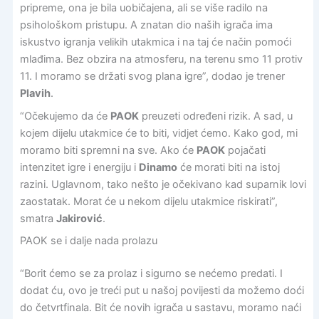
pripreme, ona je bila uobičajena, ali se više radilo na
psihološkom pristupu. A znatan dio naših igrača ima
iskustvo igranja velikih utakmica i na taj će način pomoći
mlađima. Bez obzira na atmosferu, na terenu smo 11 protiv
11. I moramo se držati svog plana igre”, dodao je trener
Plavih
.
“Očekujemo da će
PAOK
preuzeti određeni rizik. A sad, u
kojem dijelu utakmice će to biti, vidjet ćemo. Kako god, mi
moramo biti spremni na sve. Ako će
PAOK
pojačati
intenzitet igre i energiju i
Dinamo
će morati biti na istoj
razini. Uglavnom, tako nešto je očekivano kad suparnik lovi
zaostatak. Morat će u nekom dijelu utakmice riskirati”,
smatra
Jakirović
.
PAOK se i dalje nada prolazu
“Borit ćemo se za prolaz i sigurno se nećemo predati. I
dodat ću, ovo je treći put u našoj povijesti da možemo doći
do četvrtfinala. Bit će novih igrača u sastavu, moramo naći