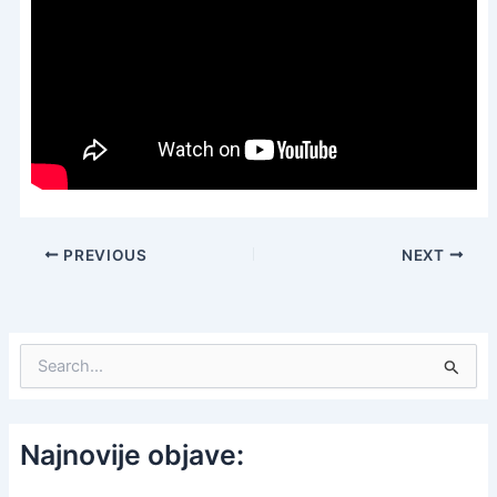
PREVIOUS
NEXT
S
e
a
r
c
Najnovije objave:
h
f