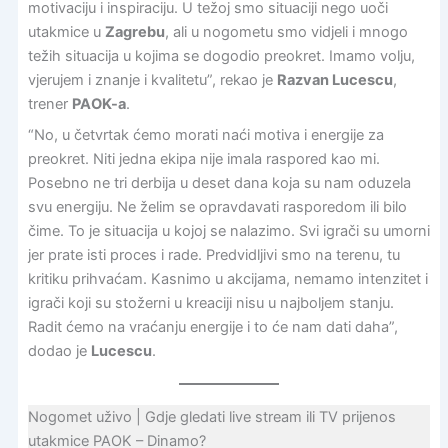
motivaciju i inspiraciju. U težoj smo situaciji nego uoči
utakmice u
Zagrebu
, ali u nogometu smo vidjeli i mnogo
težih situacija u kojima se dogodio preokret. Imamo volju,
vjerujem i znanje i kvalitetu”, rekao je
Razvan Lucescu
,
trener
PAOK-a
.
“No, u četvrtak ćemo morati naći motiva i energije za
preokret. Niti jedna ekipa nije imala raspored kao mi.
Posebno ne tri derbija u deset dana koja su nam oduzela
svu energiju. Ne želim se opravdavati rasporedom ili bilo
čime. To je situacija u kojoj se nalazimo. Svi igrači su umorni
jer prate isti proces i rade. Predvidljivi smo na terenu, tu
kritiku prihvaćam. Kasnimo u akcijama, nemamo intenzitet i
igrači koji su stožerni u kreaciji nisu u najboljem stanju.
Radit ćemo na vraćanju energije i to će nam dati daha”,
dodao je
Lucescu
.
Nogomet uživo | Gdje gledati live stream ili TV prijenos
utakmice PAOK – Dinamo?