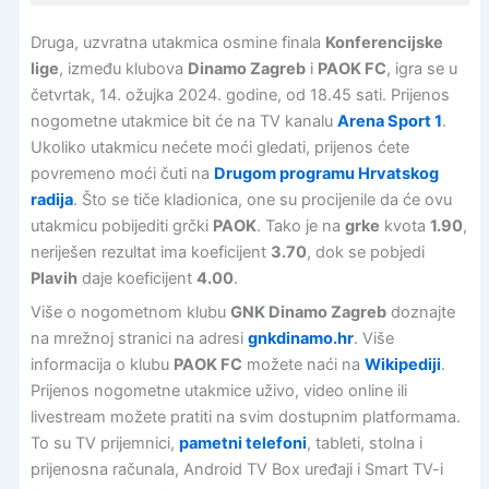
Druga, uzvratna utakmica osmine finala
Konferencijske
lige
, između klubova
Dinamo Zagreb
i
PAOK FC
, igra se u
četvrtak, 14. ožujka 2024. godine, od 18.45 sati. Prijenos
nogometne utakmice bit će na TV kanalu
Arena Sport 1
.
Ukoliko utakmicu nećete moći gledati, prijenos ćete
povremeno moći čuti na
Drugom programu Hrvatskog
radija
. Što se tiče kladionica, one su procijenile da će ovu
utakmicu pobijediti grčki
PAOK
. Tako je na
grke
kvota
1.90
,
neriješen rezultat ima koeficijent
3.70
, dok se pobjedi
Plavih
daje koeficijent
4.00
.
Više o nogometnom klubu
GNK Dinamo Zagreb
doznajte
na mrežnoj stranici na adresi
gnkdinamo.hr
. Više
informacija o klubu
PAOK FC
možete naći na
Wikipediji
.
Prijenos nogometne utakmice uživo, video online ili
livestream možete pratiti na svim dostupnim platformama.
To su TV prijemnici,
pametni telefoni
, tableti, stolna i
prijenosna računala, Android TV Box uređaji i Smart TV-i