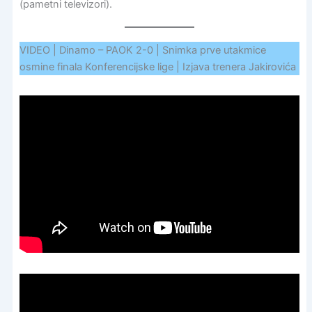
(pametni televizori).
VIDEO | Dinamo – PAOK 2-0 | Snimka prve utakmice
osmine finala Konferencijske lige | Izjava trenera Jakirovića