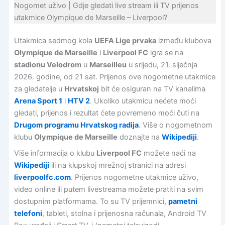
Nogomet uživo | Gdje gledati live stream ili TV prijenos
utakmice Olympique de Marseille – Liverpool?
Utakmica sedmog kola
UEFA Lige prvaka
između klubova
Olympique de Marseille
i
Liverpool FC
igra se na
stadionu Velodrom
u
Marseille
u
u srijedu, 21. siječnja
2026. godine, od 21 sat. Prijenos ove nogometne utakmice
za gledatelje u
Hrvatskoj
bit će osiguran na TV kanalima
Arena Sport 1
i
HTV 2
. Ukoliko utakmicu nećete moći
gledati, prijenos i rezultat ćete povremeno moći čuti na
Drugom programu Hrvatskog radija
. Više o nogometnom
klubu
Olympique de Marseille
doznajte na
Wikipediji
.
Više informacija o klubu
Liverpool FC
možete naći na
Wikipediji
ili na klupskoj mrežnoj stranici na adresi
liverpoolfc.com
. Prijenos nogometne utakmice uživo,
video online ili putem livestreama možete pratiti na svim
dostupnim platformama. To su TV prijemnici,
pametni
telefoni
, tableti, stolna i prijenosna računala, Android TV