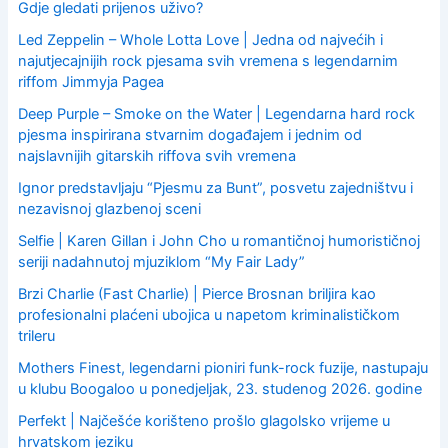
Gdje gledati prijenos uživo?
Led Zeppelin – Whole Lotta Love | Jedna od najvećih i
najutjecajnijih rock pjesama svih vremena s legendarnim
riffom Jimmyja Pagea
Deep Purple – Smoke on the Water | Legendarna hard rock
pjesma inspirirana stvarnim događajem i jednim od
najslavnijih gitarskih riffova svih vremena
Ignor predstavljaju “Pjesmu za Bunt”, posvetu zajedništvu i
nezavisnoj glazbenoj sceni
Selfie | Karen Gillan i John Cho u romantičnoj humorističnoj
seriji nadahnutoj mjuziklom “My Fair Lady”
Brzi Charlie (Fast Charlie) | Pierce Brosnan briljira kao
profesionalni plaćeni ubojica u napetom kriminalističkom
trileru
Mothers Finest, legendarni pioniri funk-rock fuzije, nastupaju
u klubu Boogaloo u ponedjeljak, 23. studenog 2026. godine
Perfekt | Najčešće korišteno prošlo glagolsko vrijeme u
hrvatskom jeziku