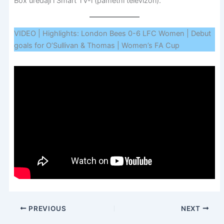
Box uređaji i Smart TV-i (pametni televizori).
VIDEO | Highlights: London Bees 0-6 LFC Women | Debut
goals for O’Sullivan & Thomas | Women’s FA Cup
PREVIOUS
NEXT