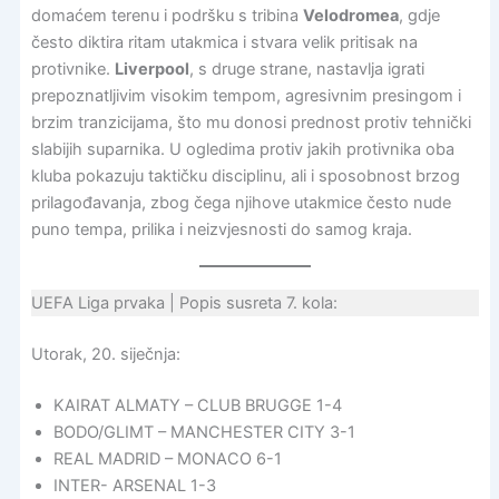
domaćem terenu i podršku s tribina
Velodromea
, gdje
često diktira ritam utakmica i stvara velik pritisak na
protivnike.
Liverpool
, s druge strane, nastavlja igrati
prepoznatljivim visokim tempom, agresivnim presingom i
brzim tranzicijama, što mu donosi prednost protiv tehnički
slabijih suparnika. U ogledima protiv jakih protivnika oba
kluba pokazuju taktičku disciplinu, ali i sposobnost brzog
prilagođavanja, zbog čega njihove utakmice često nude
puno tempa, prilika i neizvjesnosti do samog kraja.
UEFA Liga prvaka | Popis susreta 7. kola:
Utorak, 20. siječnja:
KAIRAT ALMATY – CLUB BRUGGE 1-4
BODO/GLIMT – MANCHESTER CITY 3-1
REAL MADRID – MONACO 6-1
INTER- ARSENAL 1-3