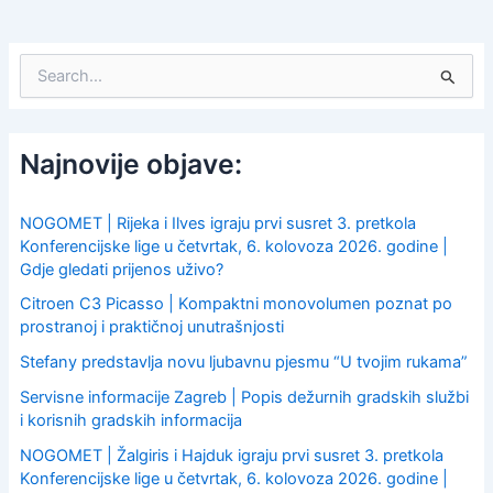
S
e
a
r
c
Najnovije objave:
h
f
o
NOGOMET | Rijeka i Ilves igraju prvi susret 3. pretkola
r
Konferencijske lige u četvrtak, 6. kolovoza 2026. godine |
:
Gdje gledati prijenos uživo?
Citroen C3 Picasso | Kompaktni monovolumen poznat po
prostranoj i praktičnoj unutrašnjosti
Stefany predstavlja novu ljubavnu pjesmu “U tvojim rukama”
Servisne informacije Zagreb | Popis dežurnih gradskih službi
i korisnih gradskih informacija
NOGOMET | Žalgiris i Hajduk igraju prvi susret 3. pretkola
Konferencijske lige u četvrtak, 6. kolovoza 2026. godine |