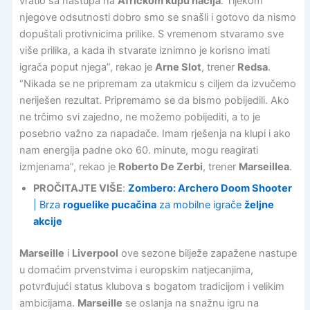
vratio sa nastupa na
Afričkom kupu nacija
. Tijekom
njegove odsutnosti dobro smo se snašli i gotovo da nismo
dopuštali protivnicima prilike. S vremenom stvaramo sve
više prilika, a kada ih stvarate iznimno je korisno imati
igrača poput njega”, rekao je
Arne Slot
, trener
Redsa
.
“Nikada se ne pripremam za utakmicu s ciljem da izvučemo
neriješen rezultat. Pripremamo se da bismo pobijedili. Ako
ne trčimo svi zajedno, ne možemo pobijediti, a to je
posebno važno za napadače. Imam rješenja na klupi i ako
nam energija padne oko 60. minute, mogu reagirati
izmjenama”, rekao je
Roberto De Zerbi
, trener
Marseillea
.
PROČITAJTE VIŠE
:
Zombero: Archero Doom Shooter
| Brza
roguelike pucačina
za mobilne igrače
željne
akcije
Marseille
i
Liverpool
ove sezone bilježe zapažene nastupe
u domaćim prvenstvima i europskim natjecanjima,
potvrđujući status klubova s bogatom tradicijom i velikim
ambicijama.
Marseille
se oslanja na snažnu igru na