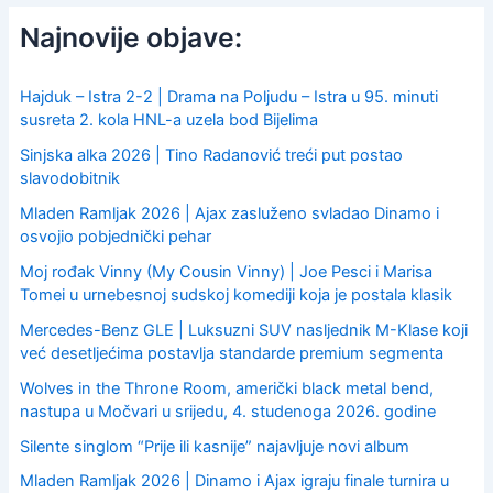
r
c
Najnovije objave:
h
f
o
Hajduk – Istra 2-2 | Drama na Poljudu – Istra u 95. minuti
r
susreta 2. kola HNL-a uzela bod Bijelima
:
Sinjska alka 2026 | Tino Radanović treći put postao
slavodobitnik
Mladen Ramljak 2026 | Ajax zasluženo svladao Dinamo i
osvojio pobjednički pehar
Moj rođak Vinny (My Cousin Vinny) | Joe Pesci i Marisa
Tomei u urnebesnoj sudskoj komediji koja je postala klasik
Mercedes-Benz GLE | Luksuzni SUV nasljednik M-Klase koji
već desetljećima postavlja standarde premium segmenta
Wolves in the Throne Room, američki black metal bend,
nastupa u Močvari u srijedu, 4. studenoga 2026. godine
Silente singlom “Prije ili kasnije” najavljuje novi album
Mladen Ramljak 2026 | Dinamo i Ajax igraju finale turnira u