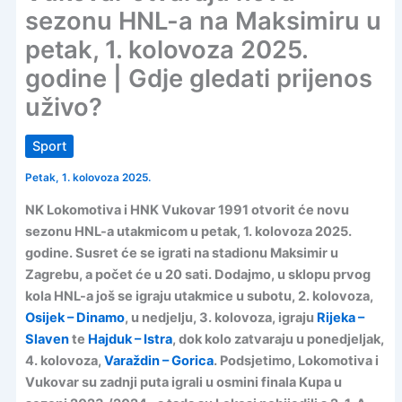
sezonu HNL-a na Maksimiru u
petak, 1. kolovoza 2025.
godine | Gdje gledati prijenos
uživo?
Sport
Petak, 1. kolovoza 2025.
NK Lokomotiva i HNK Vukovar 1991 otvorit će novu
sezonu HNL-a utakmicom u petak, 1. kolovoza 2025.
godine. Susret će se igrati na stadionu Maksimir u
Zagrebu, a počet će u 20 sati. Dodajmo, u sklopu prvog
kola HNL-a još se igraju utakmice u subotu, 2. kolovoza,
Osijek – Dinamo
, u nedjelju, 3. kolovoza, igraju
Rijeka –
Slaven
te
Hajduk – Istra
, dok kolo zatvaraju u ponedjeljak,
4. kolovoza,
Varaždin – Gorica
. Podsjetimo, Lokomotiva i
Vukovar su zadnji puta igrali u osmini finala Kupa u