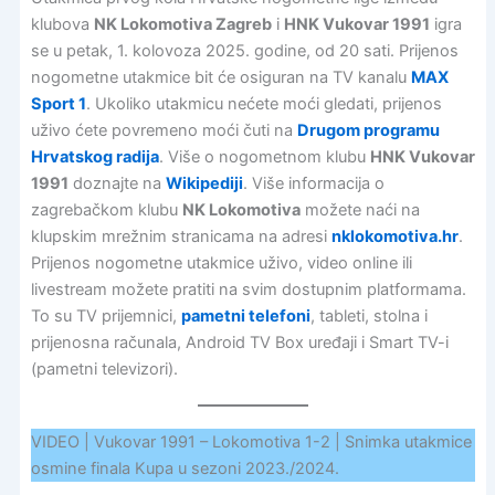
klubova
NK Lokomotiva Zagreb
i
HNK Vukovar 1991
igra
se u petak, 1. kolovoza 2025. godine, od 20 sati. Prijenos
nogometne utakmice bit će osiguran na TV kanalu
MAX
Sport 1
. Ukoliko utakmicu nećete moći gledati, prijenos
uživo ćete povremeno moći čuti na
Drugom programu
Hrvatskog radija
. Više o nogometnom klubu
HNK Vukovar
1991
doznajte na
Wikipediji
. Više informacija o
zagrebačkom klubu
NK Lokomotiva
možete naći na
klupskim mrežnim stranicama na adresi
nklokomotiva.hr
.
Prijenos nogometne utakmice uživo, video online ili
livestream možete pratiti na svim dostupnim platformama.
To su TV prijemnici,
pametni telefoni
, tableti, stolna i
prijenosna računala, Android TV Box uređaji i Smart TV-i
(pametni televizori).
VIDEO | Vukovar 1991 – Lokomotiva 1-2 | Snimka utakmice
osmine finala Kupa u sezoni 2023./2024.