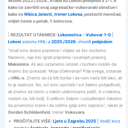
sezoni 2023./2024., a tada su Lokosi pobijedili s 2-1. A
kako će završiti ovaj zagrebačko-vukovarski obračun i
kako će
Nikica Jelavić, trener Lokosa
, postaviti momčad,
vidjet ćemo u petak, 1. kolovoza.
|
REZULTAT UTAKMICE:
Lokomotiva
–
Vukovar
1-0
|
Lokosi
sezonu HNL-a
2025./2026.
otvorili
pobjedom
“Imali smo dobre pripreme i vidjelo se što možemo.
Naravno, nije isto igrati pripreme i podnijeti presing
Maksimira
. Ali ako ostanemo smiren i borbeni mislim da
imamo što pokazati. Moja očekivanja? Prije svega, ostanak
u
HNL-u
. Znamo da će biti borbe i da nam neće biti lako, ali
to je realnost. No, svi smo sportaši i svi želimo pobjeđivati,
ali znamo da ćemo u nekim utakmicama patiti. A u nekima,
nadam se, biti bolji. S velikom željom i uzbuđenjem čekamo
da prvenstvo krene i da vidimo gdje smo zapravo”, rekao je
Gordon Schildenfeld
, trener
Vukovara
.
PROČITAJTE VIŠE:
Ljeto u Zagrebu 2025
| Vodič kroz