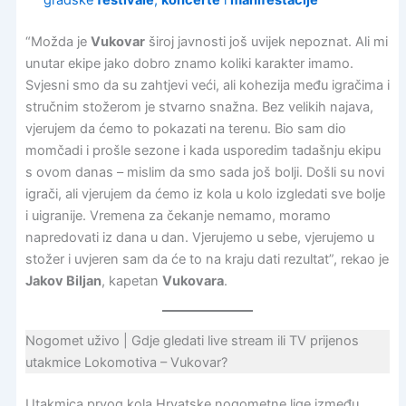
gradske
festivale
,
koncerte
i
manifestacije
“Možda je
Vukovar
široj javnosti još uvijek nepoznat. Ali mi
unutar ekipe jako dobro znamo koliki karakter imamo.
Svjesni smo da su zahtjevi veći, ali kohezija među igračima i
stručnim stožerom je stvarno snažna. Bez velikih najava,
vjerujem da ćemo to pokazati na terenu. Bio sam dio
momčadi i prošle sezone i kada usporedim tadašnju ekipu
s ovom danas – mislim da smo sada još bolji. Došli su novi
igrači, ali vjerujem da ćemo iz kola u kolo izgledati sve bolje
i uigranije. Vremena za čekanje nemamo, moramo
napredovati iz dana u dan. Vjerujemo u sebe, vjerujemo u
stožer i uvjeren sam da će to na kraju dati rezultat”, rekao je
Jakov Biljan
, kapetan
Vukovara
.
Nogomet uživo | Gdje gledati live stream ili TV prijenos
utakmice Lokomotiva – Vukovar?
Utakmica prvog kola Hrvatske nogometne lige između