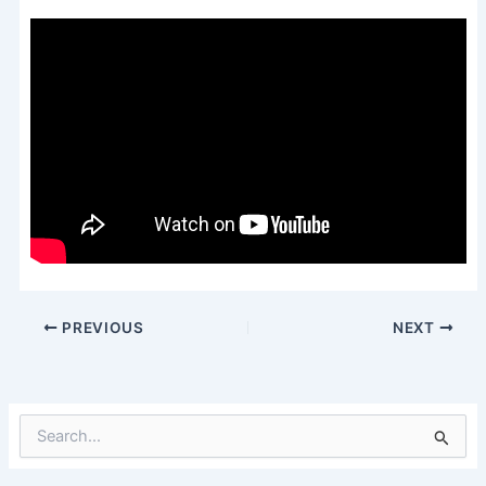
PREVIOUS
NEXT
S
e
a