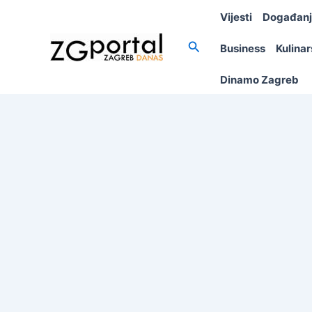
Skip
Vijesti
Događan
to
content
Search
Business
Kulina
Dinamo Zagreb