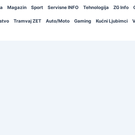
ja
Magazin
Sport
Servisne INFO
Tehnologija
ZG Info
rstvo
Tramvaj ZET
Auto/Moto
Gaming
Kućni Ljubimci
V