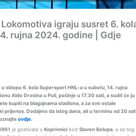
Lokomotiva igraju susret 6. kol
14. rujna 2024. godine | Gdje
 u sklopu 6. kola Supersport HNL-a u subotu, 14. rujna
nu Aldo Drosina u Puli, počinje u 17.30 sati, a sudit će ju
te kupiti na blagajnama stadiona, a za sve ostale
ki prijenos. Dodajmo da istog dana, ali u terminu od 20 sati
 doznajte
ovdje
.
 1961
je gostivala u
Koprivnici
kod
Slaven Belupa
, a sa tog