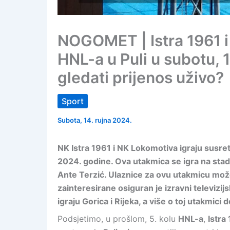
NOGOMET | Istra 1961 i 
HNL-a u Puli u subotu, 
gledati prijenos uživo?
Sport
Subota, 14. rujna 2024.
NK Istra 1961 i NK Lokomotiva igraju susret
2024. godine. Ova utakmica se igra na stadio
Ante Terzić. Ulaznice za ovu utakmicu može
zainteresirane osiguran je izravni televizijs
igraju Gorica i Rijeka, a više o toj utakmici
Podsjetimo, u prošlom, 5. kolu
HNL-a
,
Istra