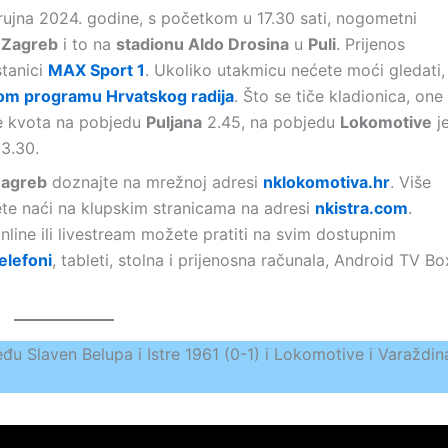
. rujna 2024. godine, s početkom u 17.30 sati, nogometni
 Zagreb
i to na
stadionu Aldo Drosina
u
Puli
. Prijenos
stanici
MAX Sport 1
. Ukoliko utakmicu nećete moći gledati,
m programu Hrvatskog radija
. Što se tiče kladionica, one
je kvota na pobjedu
Puljana
2.45, na pobjedu
Lokomotive
j
 3.30.
Zagreb
doznajte na mrežnoj adresi
nklokomotiva.hr
. Više
e naći na klupskim stranicama na adresi
nkistra.com
.
line ili livestream možete pratiti na svim dostupnim
elefoni
, tableti, stolna i prijenosna računala, Android TV Bo
 Slaven Belupa i Istre 1961 (0-1) i Lokomotive i Varaždin