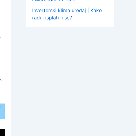
Inverterski klima uređaj | Kako
radi i isplati li se?
e
x
a