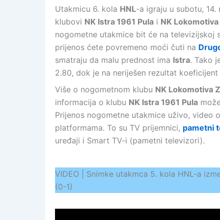
Utakmicu 6. kola
HNL
-a igraju u subotu, 14
klubovi
NK Istra 1961 Pula
i
NK Lokomotiva
nogometne utakmice bit će na televizijskoj 
prijenos ćete povremeno moći čuti na
Drugo
smatraju da malu prednost ima
Istra
. Tako 
2.80, dok je na neriješen rezultat koeficijent
Više o nogometnom klubu
NK Lokomotiva 
informacija o klubu
NK Istra 1961 Pula
možet
Prijenos nogometne utakmice uživo, video on
platformama. To su TV prijemnici,
pametni t
uređaji i Smart TV-i (pametni televizori).
VIDEO | Snimke utakmca 5. kola HNL-a između
(0-1)