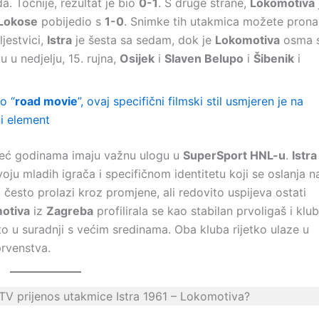
da. Točnije, rezultat je bio
0-1
. S druge strane,
Lokomotiva
Lokose
pobijedio s
1-0
. Snimke tih utakmica možete prona
ljestvici,
Istra
je šesta sa sedam, dok je
Lokomotiva
osma 
u u nedjelju, 15. rujna,
Osijek
i
Slaven Belupo
i
Šibenik
i
o “
road movie
”, ovaj specifični filmski stil usmjeren je na
ni element
već godinama imaju važnu ulogu u
SuperSport HNL-u
.
Istra
voju mladih igrača i specifičnom identitetu koji se oslanja n
često prolazi kroz promjene, ali redovito uspijeva ostati
otiva
iz
Zagreba
profilirala se kao stabilan prvoligaš i klub
sto u suradnji s većim sredinama. Oba kluba rijetko ulaze u
prvenstva.
 TV prijenos utakmice Istra 1961 – Lokomotiva?