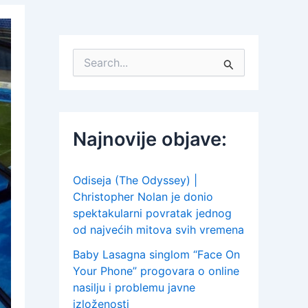
S
e
a
r
c
h
Najnovije objave:
f
o
r
:
Odiseja (The Odyssey) |
Christopher Nolan je donio
spektakularni povratak jednog
od najvećih mitova svih vremena
Baby Lasagna singlom “Face On
Your Phone” progovara o online
nasilju i problemu javne
izloženosti