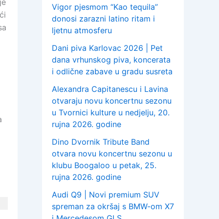
je
Vigor pjesmom “Kao tequila”
ći
donosi zarazni latino ritam i
sa
ljetnu atmosferu
Dani piva Karlovac 2026 | Pet
dana vrhunskog piva, koncerata
i odlične zabave u gradu susreta
Alexandra Capitanescu i Lavina
otvaraju novu koncertnu sezonu
u Tvornici kulture u nedjelju, 20.
a
rujna 2026. godine
Dino Dvornik Tribute Band
otvara novu koncertnu sezonu u
klubu Boogaloo u petak, 25.
rujna 2026. godine
Audi Q9 | Novi premium SUV
spreman za okršaj s BMW-om X7
i Mercedesom GLS