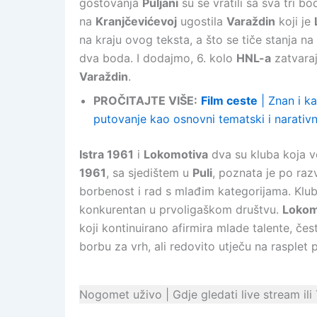
gostovanja
Puljani
su se vratili sa sva tri bo
na
Kranjčevićevoj
ugostila
Varaždin
koji je
na kraju ovog teksta, a što se tiče stanja na 
dva boda. I dodajmo, 6. kolo
HNL-a
zatvaraj
Varaždin
.
PROČITAJTE VIŠE:
Film ceste
| Znan i ka
putovanje kao osnovni tematski i narativ
Istra 1961
i
Lokomotiva
dva su kluba koja 
1961
, sa sjedištem u
Puli
, poznata je po raz
borbenost i rad s mlađim kategorijama. Klub 
konkurentan u prvoligaškom društvu.
Lokom
koji kontinuirano afirmira mlade talente, če
borbu za vrh, ali redovito utječu na rasplet 
Nogomet uživo | Gdje gledati live stream ili