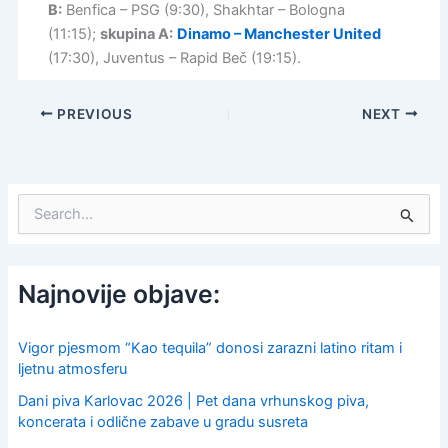
B:
Benfica – PSG (9:30), Shakhtar – Bologna
(11:15);
skupina A:
Dinamo – Manchester United
(17:30), Juventus – Rapid Beč (19:15).
PREVIOUS
NEXT
S
e
a
r
c
Najnovije objave:
h
f
o
Vigor pjesmom “Kao tequila” donosi zarazni latino ritam i
r
ljetnu atmosferu
:
Dani piva Karlovac 2026 | Pet dana vrhunskog piva,
koncerata i odlične zabave u gradu susreta