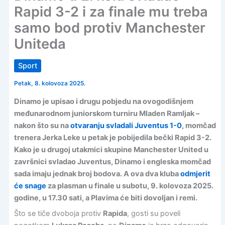
Rapid 3-2 i za finale mu treba
samo bod protiv Manchester
Uniteda
Sport
Petak, 8. kolovoza 2025.
Dinamo je upisao i drugu pobjedu na ovogodišnjem
međunarodnom juniorskom turniru Mladen Ramljak –
nakon što su na
otvaranju svladali Juventus 1-0
, momčad
trenera Jerka Leke u petak je pobijedila bečki Rapid 3-2.
Kako je u drugoj utakmici skupine Manchester United u
završnici svladao Juventus, Dinamo i engleska momčad
sada imaju jednak broj bodova. A ova dva kluba
odmjerit
će snage
za plasman u finale u subotu, 9. kolovoza 2025.
godine, u 17.30 sati, a Plavima će biti dovoljan i remi.
Što se tiče dvoboja protiv
Rapida
, gosti su poveli