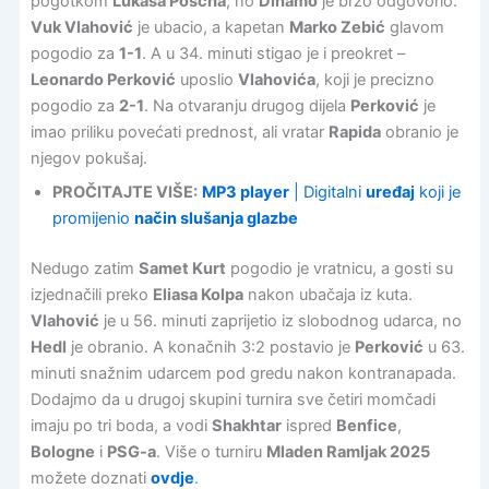
pogotkom
Lukasa Poscha
, no
Dinamo
je brzo odgovorio.
Vuk Vlahović
je ubacio, a kapetan
Marko Zebić
glavom
pogodio za
1-1
. A u 34. minuti stigao je i preokret –
Leonardo Perković
uposlio
Vlahovića
, koji je precizno
pogodio za
2-1
. Na otvaranju drugog dijela
Perković
je
imao priliku povećati prednost, ali vratar
Rapida
obranio je
njegov pokušaj.
PROČITAJTE VIŠE:
MP3 player
| Digitalni
uređaj
koji je
promijenio
način slušanja glazbe
Nedugo zatim
Samet Kurt
pogodio je vratnicu, a gosti su
izjednačili preko
Eliasa Kolpa
nakon ubačaja iz kuta.
Vlahović
je u 56. minuti zaprijetio iz slobodnog udarca, no
Hedl
je obranio. A konačnih 3:2 postavio je
Perković
u 63.
minuti snažnim udarcem pod gredu nakon kontranapada.
Dodajmo da u drugoj skupini turnira sve četiri momčadi
imaju po tri boda, a vodi
Shakhtar
ispred
Benfice
,
Bologne
i
PSG-a
. Više o turniru
Mladen Ramljak 2025
možete doznati
ovdje
.