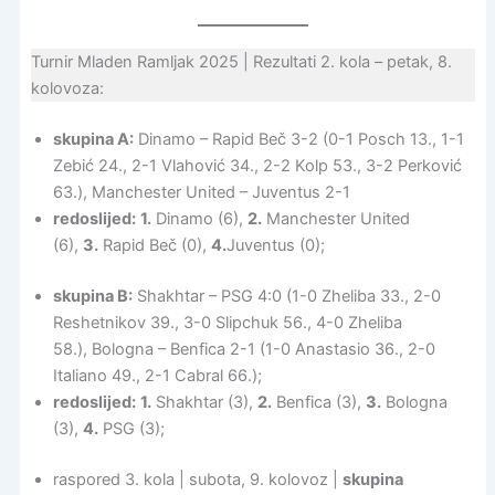
Turnir Mladen Ramljak 2025 | Rezultati 2. kola – petak, 8.
kolovoza:
skupina A:
Dinamo – Rapid Beč 3-2 (0-1 Posch 13., 1-1
Zebić 24., 2-1 Vlahović 34., 2-2 Kolp 53., 3-2 Perković
63.), Manchester United – Juventus 2-1
redoslijed:
1.
Dinamo (6),
2.
Manchester United
(6),
3.
Rapid Beč (0),
4.
Juventus (0);
skupina B:
Shakhtar – PSG 4:0 (1-0 Zheliba 33., 2-0
Reshetnikov 39., 3-0 Slipchuk 56., 4-0 Zheliba
58.), Bologna – Benfica 2-1 (1-0 Anastasio 36., 2-0
Italiano 49., 2-1 Cabral 66.);
redoslijed:
1.
Shakhtar (3),
2.
Benfica (3),
3.
Bologna
(3),
4.
PSG (3);
raspored 3. kola | subota, 9. kolovoz |
skupina