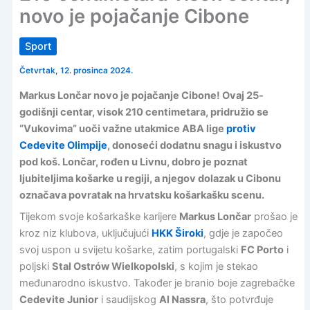
novo je pojačanje Cibone
Sport
Četvrtak, 12. prosinca 2024.
Markus Lončar novo je pojačanje Cibone! Ovaj 25-
godišnji centar, visok 210 centimetara, pridružio se
“Vukovima” uoči važne utakmice ABA lige
protiv
Cedevite Olimpije
, donoseći dodatnu snagu i iskustvo
pod koš. Lončar, rođen u Livnu, dobro je poznat
ljubiteljima košarke u regiji, a njegov dolazak u Cibonu
označava povratak na hrvatsku košarkašku scenu.
Tijekom svoje košarkaške karijere
Markus Lončar
prošao je
kroz niz klubova, uključujući
HKK Široki
, gdje je započeo
svoj uspon u svijetu košarke, zatim portugalski
FC Porto
i
poljski
Stal Ostrów Wielkopolski
, s kojim je stekao
međunarodno iskustvo. Također je branio boje zagrebačke
Cedevite Junior
i saudijskog
Al Nassra
, što potvrđuje