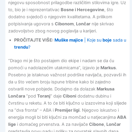
njegovu sposobnost prilagodbe različitim stilovima igre. Uz
to, bio je i reprezentativac
Bosne i Hercegovine
, što
dodatno svjedoči o njegovim kvalitetama. A prilikom
potpisivanja ugovora s
Cibonom
,
Lončar
nije skrivao
zadovoljstvo zbog novog poglavlja u karijeri.
PROČITAJTE VIŠE:
Muške majice
| Koje su
boje
sada u
trendu
?
“Drago mi je što postajem dio ekipe i nadam se da ću
pomoći u nadolazećim utakmicama”, izjavio je
Markus
.
Posebno je istaknuo važnost podrške navijača, pozvavši ih
da u što većem broju ispune tribine kako bi zajedno
ostvarili nove pobjede. Dodajmo da dolazak
Markusa
Lončara
“pod
Toranj
” daje
Ciboni
dodatnu dubinu i
čvrstinu u reketu. A to će biti ključno u izazovima koji slijede
na “dva fronta” – ABA i
Premijer ligi
. Njegovo iskustvo i
energija mogli bi biti ključni za momčad u natjecanjima
ABA
lige
i domaćeg prvenstva. A za navijače
Cibone
,
Lončar
predstavlja novu nadu i priliku za povratak slavnih dana