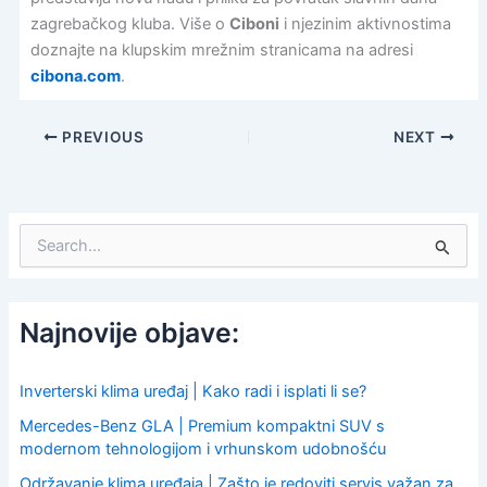
zagrebačkog kluba. Više o
Ciboni
i njezinim aktivnostima
doznajte na klupskim mrežnim stranicama na adresi
cibona.com
.
PREVIOUS
NEXT
S
e
a
r
c
Najnovije objave:
h
f
o
Inverterski klima uređaj | Kako radi i isplati li se?
r
Mercedes-Benz GLA | Premium kompaktni SUV s
:
modernom tehnologijom i vrhunskom udobnošću
Održavanje klima uređaja | Zašto je redoviti servis važan za