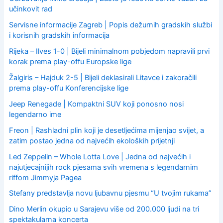
učinkovit rad
Servisne informacije Zagreb | Popis dežurnih gradskih službi
i korisnih gradskih informacija
Rijeka – Ilves 1-0 | Bijeli minimalnom pobjedom napravili prvi
korak prema play-offu Europske lige
Žalgiris – Hajduk 2-5 | Bijeli deklasirali Litavce i zakoračili
prema play-offu Konferencijske lige
Jeep Renegade | Kompaktni SUV koji ponosno nosi
legendarno ime
Freon | Rashladni plin koji je desetljećima mijenjao svijet, a
zatim postao jedna od najvećih ekoloških prijetnji
Led Zeppelin – Whole Lotta Love | Jedna od najvećih i
najutjecajnijih rock pjesama svih vremena s legendarnim
riffom Jimmyja Pagea
Stefany predstavlja novu ljubavnu pjesmu “U tvojim rukama”
Dino Merlin okupio u Sarajevu više od 200.000 ljudi na tri
spektakularna koncerta