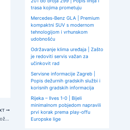
201 do broja 299 | Popis linija i
trasa kojima prometuju
Mercedes-Benz GLA | Premium
kompaktni SUV s modernom
tehnologijom i vrhunskom
udobnošću
Održavanje klima uređaja | Zašto
je redoviti servis važan za
učinkovit rad
Servisne informacije Zagreb |
Popis dežurnih gradskih službi i
korisnih gradskih informacija
Rijeka – Ilves 1-0 | Bijeli
minimalnom pobjedom napravili
XT
prvi korak prema play-offu
Božić u Ciboni 2022 | Tradicionalni Božićni koncert održava se po već 33. put i to u ponedjeljak, 26. prosinca
Europske lige