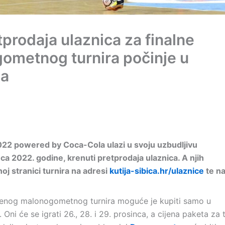
tprodaja ulaznica za finalne
ometnog turnira počinje u
ca
2022 powered by Coca-Cola ulazi u svoju uzbudljivu
nca 2022. godine, krenuti pretprodaja ulaznica. A njih
j stranici turnira na adresi
kutija-sibica.hr/ulaznice
te n
ljenog malonogometnog turnira moguće je kupiti samo u
. Oni će se igrati 26., 28. i 29. prosinca, a cijena paketa za t