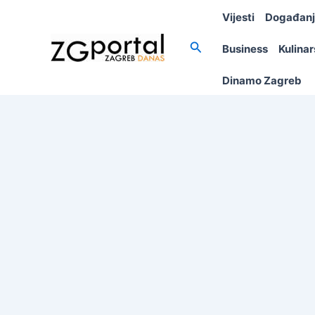
Skip
Vijesti
Događan
to
content
Search
Business
Kulina
Dinamo Zagreb