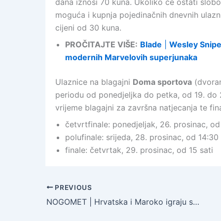
dana iznosi 70 kuna. Ukoliko će ostati slobo
moguća i kupnja pojedinačnih dnevnih ulaznic
cijeni od 30 kuna.
PROČITAJTE VIŠE:
Blade
|
Wesley Snip
modernih Marvelovih superjunaka
Ulaznice na blagajni
Doma sportova
(dvoran
periodu od ponedjeljka do petka, od 19. do 
vrijeme blagajni za završna natjecanja te fina
četvrtfinale: ponedjeljak, 26. prosinac, o
polufinale: srijeda, 28. prosinac, od 14:30
finale: četvrtak, 29. prosinac, od 15 sati
PREVIOUS
NOGOMET | Hrvatska i Maroko igraju susret za treće mjesto i svjetsku broncu u subotu, 17. prosinca 2022. godine | Gdje gledati prijenos uživo?