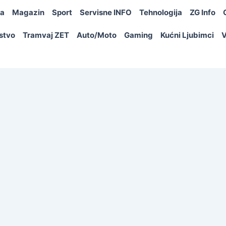
ja
Magazin
Sport
Servisne INFO
Tehnologija
ZG Info
rstvo
Tramvaj ZET
Auto/Moto
Gaming
Kućni Ljubimci
V