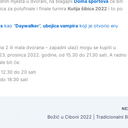
dnih mjesta u dvorani, na blagajni
Doma sportova
će biti
a za polufinale i finale turnira
Kutija šibica 2022
i to po
es
kao “
Daywalker
”,
ubojica vampira
koji je otvorio eru
a 2 ili mala dvorana – zapadni ulaz) mogu se kupiti u
23. prosinca 2022. godine, od 15.30 do 21.30 sati. A radno
le bit će:
d 12.30 do 20 sati
 do 18:30 sati
NE