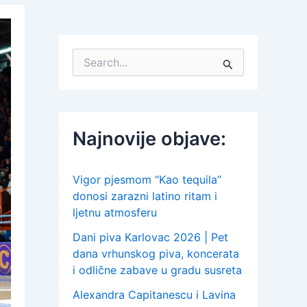
S
e
a
r
c
h
Najnovije objave:
f
o
r
:
Vigor pjesmom “Kao tequila”
donosi zarazni latino ritam i
ljetnu atmosferu
Dani piva Karlovac 2026 | Pet
dana vrhunskog piva, koncerata
i odlične zabave u gradu susreta
Alexandra Capitanescu i Lavina