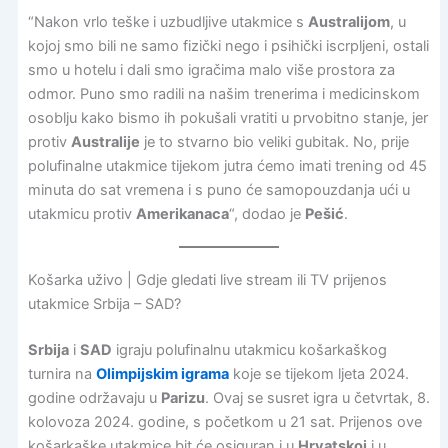
“Nakon vrlo teške i uzbudljive utakmice s
Australijom
, u
kojoj smo bili ne samo fizički nego i psihički iscrpljeni, ostali
smo u hotelu i dali smo igračima malo više prostora za
odmor. Puno smo radili na našim trenerima i medicinskom
osoblju kako bismo ih pokušali vratiti u prvobitno stanje, jer
protiv
Australije
je to stvarno bio veliki gubitak. No, prije
polufinalne utakmice tijekom jutra ćemo imati trening od 45
minuta do sat vremena i s puno će samopouzdanja ući u
utakmicu protiv
Amerikanaca
“, dodao je
Pešić
.
Košarka uživo | Gdje gledati live stream ili TV prijenos
utakmice Srbija – SAD?
Srbija
i
SAD
igraju polufinalnu utakmicu košarkaškog
turnira na
Olimpijskim igrama
koje se tijekom ljeta 2024.
godine održavaju u
Parizu
. Ovaj se susret igra u četvrtak, 8.
kolovoza 2024. godine, s početkom u 21 sat. Prijenos ove
košarkaške utakmice bit će osiguran i u
Hrvatskoj
i u