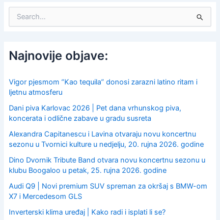
S
e
a
r
c
Najnovije objave:
h
f
o
Vigor pjesmom “Kao tequila” donosi zarazni latino ritam i
r
ljetnu atmosferu
:
Dani piva Karlovac 2026 | Pet dana vrhunskog piva,
koncerata i odlične zabave u gradu susreta
Alexandra Capitanescu i Lavina otvaraju novu koncertnu
sezonu u Tvornici kulture u nedjelju, 20. rujna 2026. godine
Dino Dvornik Tribute Band otvara novu koncertnu sezonu u
klubu Boogaloo u petak, 25. rujna 2026. godine
Audi Q9 | Novi premium SUV spreman za okršaj s BMW-om
X7 i Mercedesom GLS
Inverterski klima uređaj | Kako radi i isplati li se?