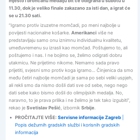
mjesto i brončanu medalju bit će odigrana u subotu u
11.30, dok je veliko finale zakazano za isti dan, a igrat će
se u 21.30 sati.
“Igramo protiv izuzetne momčadi, po meni najbolje u
povijesti nacionalne košarke.
Amerikanci
više ne
predstavljaju samo onu iznimnu individualnu kvalitetu,
umeđuvremenu su izrasli kao momčad. Poštujemo to, ali
poštujemo i nas. I ne bojimo se, želimo odigrati dobru
utakmicu. Ne prijetimo nikome. Nemamo sada pravo
prijetiti, svjesni smo protiv koga igramo… Činjenica da smo
među četiri najbolje momčadi je sama po sebi veliki uspjeh,
ali rekli smo da nismo došli dati sve od sebe, nego nego
dati sebe kako bismo došli do olimpijskih medalja. No,
naravno, to je prava prilika i ne želimo je tek tako izgubiti”,
rekao je
Svetislav Pešić
, izbornik
Srbije
.
PROČITAJTE VIŠE:
Servisne informacije Zagreb
|
Popis dežurnih gradskih službi i korisnih gradskih
informacija