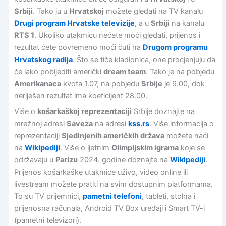
Srbiji
. Tako ju u
Hrvatskoj
možete gledati na TV kanalu
Drugi program Hrvatske televizije
, a u
Srbiji
na kanalu
RTS 1
. Ukoliko utakmicu nećete moći gledati, prijenos i
rezultat ćete povremeno moći čuti na
Drugom programu
Hrvatskog radija
. Što se tiče kladionica, one procjenjuju da
će lako pobijediti američki
dream team
. Tako je na pobjedu
Amerikanaca
kvota 1.07, na pobjedu
Srbije
je 9.00, dok
neriješen rezultat ima koeficijent 28.00.
Više o
košarkaškoj reprezentaciji
Srbije doznajte na
mrežnoj adresi
Saveza
na adresi
kss.rs
. Više informacija o
reprezentaciji
Sjedinjenih američkih država
možete naći
na
Wikipediji
. Više o ljetnim
Olimpijskim igrama
koje se
održavaju u
Parizu
2024. godine doznajte na
Wikipediji
.
Prijenos košarkaške utakmice uživo, video online ili
livestream možete pratiti na svim dostupnim platformama.
To su TV prijemnici,
pametni telefoni
, tableti, stolna i
prijenosna računala, Android TV Box uređaji i Smart TV-i
(pametni televizori).