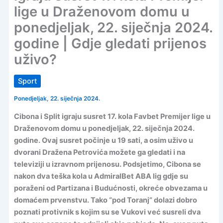
lige u Draženovom domu u
ponedjeljak, 22. siječnja 2024.
godine | Gdje gledati prijenos
uživo?
Sport
Ponedjeljak, 22. siječnja 2024.
Cibona i Split igraju susret 17. kola Favbet Premijer lige u
Draženovom domu u ponedjeljak, 22. siječnja 2024.
godine. Ovaj susret počinje u 19 sati, a osim uživo u
dvorani Dražena Petrovića možete ga gledati i na
televiziji u izravnom prijenosu. Podsjetimo, Cibona se
nakon dva teška kola u AdmiralBet ABA lig gdje su
poraženi od Partizana i Budućnosti, okreće obvezama u
domaćem prvenstvu. Tako “pod Toranj” dolazi dobro
poznati protivnik s kojim su se Vukovi već susreli dva