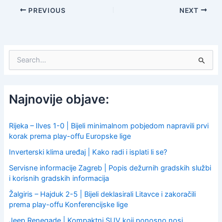
PREVIOUS
NEXT
S
e
a
r
c
Najnovije objave:
h
f
o
Rijeka – Ilves 1-0 | Bijeli minimalnom pobjedom napravili prvi
r
korak prema play-offu Europske lige
:
Inverterski klima uređaj | Kako radi i isplati li se?
Servisne informacije Zagreb | Popis dežurnih gradskih službi
i korisnih gradskih informacija
Žalgiris – Hajduk 2-5 | Bijeli deklasirali Litavce i zakoračili
prema play-offu Konferencijske lige
Jeep Renegade | Kompaktni SUV koji ponosno nosi