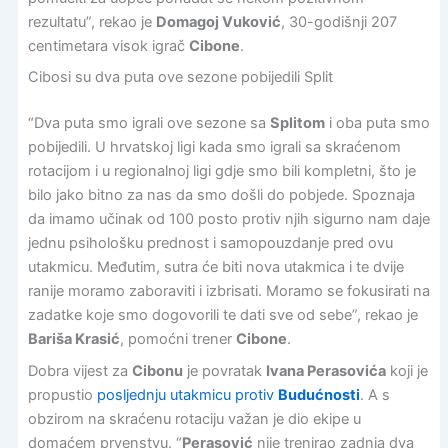
rezultatu”, rekao je
Domagoj Vuković
, 30-godišnji 207
centimetara visok igrač
Cibone
.
Cibosi su dva puta ove sezone pobijedili Split
“Dva puta smo igrali ove sezone sa
Splitom
i oba puta smo
pobijedili. U hrvatskoj ligi kada smo igrali sa skraćenom
rotacijom i u regionalnoj ligi gdje smo bili kompletni, što je
bilo jako bitno za nas da smo došli do pobjede. Spoznaja
da imamo učinak od 100 posto protiv njih sigurno nam daje
jednu psihološku prednost i samopouzdanje pred ovu
utakmicu. Međutim, sutra će biti nova utakmica i te dvije
ranije moramo zaboraviti i izbrisati. Moramo se fokusirati na
zadatke koje smo dogovorili te dati sve od sebe”, rekao je
Bariša Krasić
, pomoćni trener
Cibone
.
Dobra vijest za
Cibonu
je povratak
Ivana Perasovića
koji je
propustio
posljednju utakmicu protiv
Budućnosti
. A s
obzirom na skraćenu rotaciju važan je dio ekipe u
domaćem prvenstvu. “
Perasović
nije trenirao zadnja dva