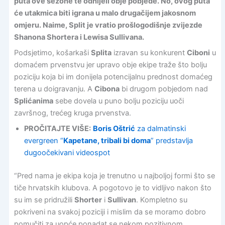
puta ove sezone te odnijeli obje pobjede. No, ovog puta
će utakmica biti igrana u malo drugačijem jakosnom
omjeru. Naime, Split je vratio prošlogodišnje zvijezde
Shanona Shortera i Lewisa Sullivana.
Podsjetimo, košarkaši
Splita
izravan su konkurent
Ciboni
u
domaćem prvenstvu jer upravo obje ekipe traže što bolju
poziciju koja bi im donijela potencijalnu prednost domaćeg
terena u doigravanju. A
Cibona
bi drugom pobjedom nad
Splićanima
sebe dovela u puno bolju poziciju uoči
završnog, trećeg kruga prvenstva.
PROČITAJTE VIŠE:
Boris Oštrić
za dalmatinski
evergreen “
Kapetane, tribali bi doma
” predstavlja
dugoočekivani videospot
“Pred nama je ekipa koja je trenutno u najboljoj formi što se
tiče hrvatskih klubova. A pogotovo je to vidljivo nakon što
su im se pridružili
Shorter
i
Sullivan
. Kompletno su
pokriveni na svakoj poziciji i mislim da se moramo dobro
pomučiti za uopće ponadat se nekom pozitivnom