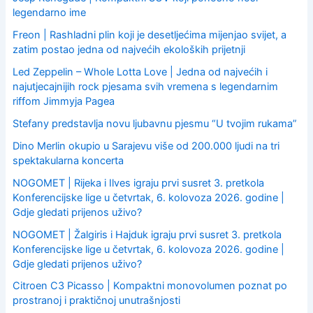
legendarno ime
Freon | Rashladni plin koji je desetljećima mijenjao svijet, a
zatim postao jedna od najvećih ekoloških prijetnji
Led Zeppelin – Whole Lotta Love | Jedna od najvećih i
najutjecajnijih rock pjesama svih vremena s legendarnim
riffom Jimmyja Pagea
Stefany predstavlja novu ljubavnu pjesmu “U tvojim rukama”
Dino Merlin okupio u Sarajevu više od 200.000 ljudi na tri
spektakularna koncerta
NOGOMET | Rijeka i Ilves igraju prvi susret 3. pretkola
Konferencijske lige u četvrtak, 6. kolovoza 2026. godine |
Gdje gledati prijenos uživo?
NOGOMET | Žalgiris i Hajduk igraju prvi susret 3. pretkola
Konferencijske lige u četvrtak, 6. kolovoza 2026. godine |
Gdje gledati prijenos uživo?
Citroen C3 Picasso | Kompaktni monovolumen poznat po
prostranoj i praktičnoj unutrašnjosti