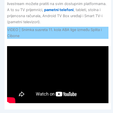
livestream možete pratiti na svim dostupnim platformama.
A to su TV prijemnici,
pametni telefoni
, tableti, stolna i
prijenosna računala, Android TV Box uređaji i Smart TV-i
(pametni televizori).
VIDEO | Snimka susreta 11. kola ABA lige između Splita i
Cibone