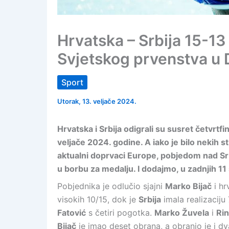
Hrvatska – Srbija 15-13
Svjetskog prvenstva u 
Sport
Utorak, 13. veljače 2024.
Hrvatska i Srbija odigrali su susret četvrtf
veljače 2024. godine. A iako je bilo nekih 
aktualni doprvaci Europe, pobjedom nad Srbij
u borbu za medalju. I dodajmo, u zadnjih 1
Pobjednika je odlučio sjajni
Marko Bijač
i hr
visokih 10/15, dok je
Srbija
imala realizaciju
Fatović
s četiri pogotka.
Marko Žuvela
i
Rin
Bijač
je imao deset obrana, a obranio je i d