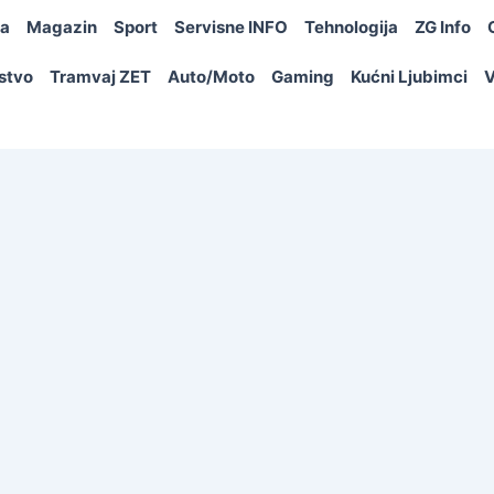
ja
Magazin
Sport
Servisne INFO
Tehnologija
ZG Info
rstvo
Tramvaj ZET
Auto/Moto
Gaming
Kućni Ljubimci
V