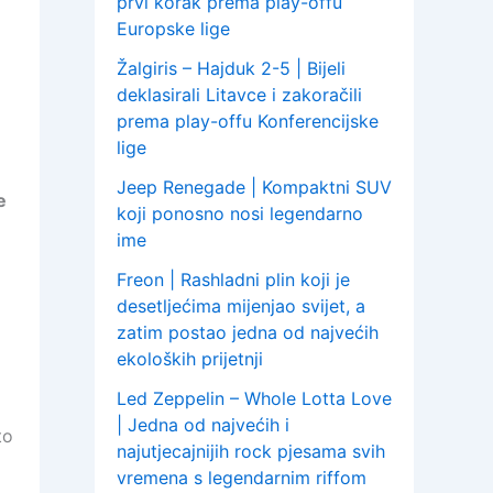
prvi korak prema play-offu
Europske lige
Žalgiris – Hajduk 2-5 | Bijeli
deklasirali Litavce i zakoračili
prema play-offu Konferencijske
lige
Jeep Renegade | Kompaktni SUV
e
koji ponosno nosi legendarno
ime
Freon | Rashladni plin koji je
desetljećima mijenjao svijet, a
zatim postao jedna od najvećih
ekoloških prijetnji
Led Zeppelin – Whole Lotta Love
| Jedna od najvećih i
to
najutjecajnijih rock pjesama svih
vremena s legendarnim riffom