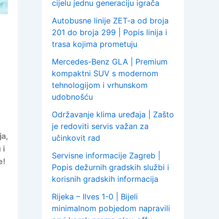
cijelu jednu generaciju igrača
Autobusne linije ZET-a od broja
201 do broja 299 | Popis linija i
trasa kojima prometuju
Mercedes-Benz GLA | Premium
kompaktni SUV s modernom
tehnologijom i vrhunskom
udobnošću
Održavanje klima uređaja | Zašto
je redoviti servis važan za
ja,
učinkovit rad
 i
Servisne informacije Zagreb |
e!
Popis dežurnih gradskih službi i
korisnih gradskih informacija
Rijeka – Ilves 1-0 | Bijeli
minimalnom pobjedom napravili
i