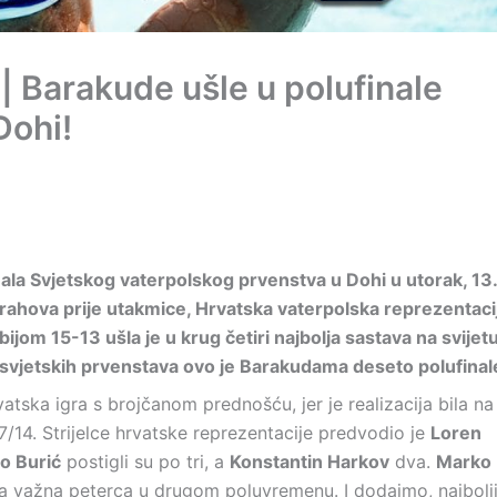
 | Barakude ušle u polufinale
Dohi!
inala Svjetskog vaterpolskog prvenstva u Dohi u utorak, 13.
strahova prije utakmice, Hrvatska vaterpolska reprezentaci
om 15-13 ušla je u krug četiri najbolja sastava na svijetu
1 svjetskih prvenstava ovo je Barakudama deseto polufinal
vatska igra s brojčanom prednošću, jer je realizacija bila na
 7/14. Strijelce hrvatske reprezentacije predvodio je
Loren
o Burić
postigli su po tri, a
Konstantin Harkov
dva.
Marko
va važna peterca u drugom poluvremenu. I dodajmo, najbolj