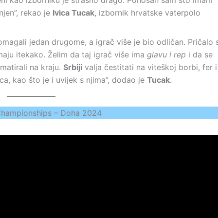
eni kao izborniku je strašno drago. Ponosan sam što imam
jen”, rekao je
Ivica Tucak
, izbornik hrvatske vaterpolo
omagali jedan drugome, a igrač više je bio odličan. Pričalo 
maju itekako. Želim da taj igrač više ima
glavu i rep
i da se
 matirali na kraju.
Srbiji
valja čestitati na viteškoj borbi, fer i
a, kao što je i uvijek s njima”, dodao je
Tucak
.
s Championships – Doha 2024