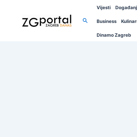
Skip
Vijesti
Događan
to
content
Search
Business
Kulina
Dinamo Zagreb