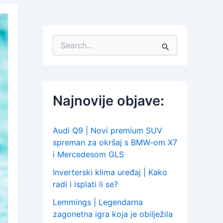
S
e
a
r
c
h
Najnovije objave:
f
o
r
:
Audi Q9 | Novi premium SUV
spreman za okršaj s BMW-om X7
i Mercedesom GLS
Inverterski klima uređaj | Kako
radi i isplati li se?
Lemmings | Legendarna
zagonetna igra koja je obilježila