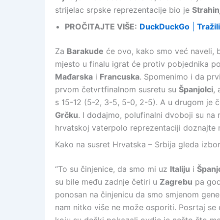
strijelac srpske reprezentacije bio je
Strahin
PROČITAJTE VIŠE:
DuckDuckGo
|
Tražil
Za
Barakude
će ovo, kako smo već naveli, bi
mjesto u finalu igrat će protiv pobjednika p
Mađarska
i
Francuska
. Spomenimo i da prvi
prvom četvrtfinalnom susretu su
Španjolci
,
s 15-12 (5-2, 3-5, 5-0, 2-5). A u drugom je č
Grčku
. I dodajmo, polufinalni dvoboji su na
hrvatskoj vaterpolo reprezentaciji doznajt
Kako na susret Hrvatska – Srbija gleda izbor
“To su činjenice, da smo mi uz
Italiju
i
Španj
su bile među zadnje četiri u
Zagrebu
pa god
ponosan na činjenicu da smo smjenom gene
nam nitko više ne može osporiti. Posrtaj se d