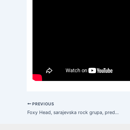
PREVIOUS
Foxy Head, sarajevska rock grupa, predstavlja svoj najnoviji singl “Da ne mislim na bol”