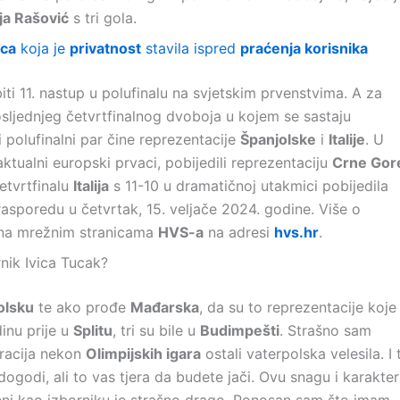
ja Rašović
s tri gola.
ica
koja je
privatnost
stavila ispred
praćenja korisnika
ti 11. nastup u polufinalu na svjetskim prvenstvima. A za
osljednjeg četvrtfinalnog dvoboja u kojem se sastaju
 polufinalni par čine reprezentacije
Španjolske
i
Italije
. U
 aktualni europski prvaci, pobijedili reprezentaciju
Crne Gor
etvrtfinalu
Italija
s 11-10 u dramatičnoj utakmici pobijedila
 rasporedu u četvrtak, 15. veljače 2024. godine. Više o
e na mrežnim stranicama
HVS-a
na adresi
hvs.hr
.
nik Ivica Tucak?
olsku
te ako prođe
Mađarska
, da su to reprezentacije koje
inu prije u
Splitu
, tri su bile u
Budimpešti
. Strašno sam
racija nekon
Olimpijskih igara
ostali vaterpolska velesila. I 
ogodi, ali to vas tjera da budete jači. Ovu snagu i karakter