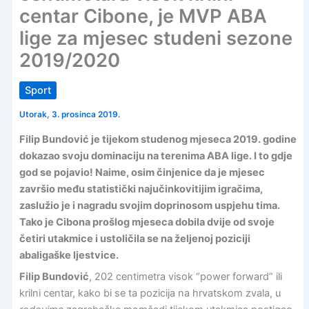
centar Cibone, je MVP ABA
lige za mjesec studeni sezone
2019/2020
Sport
Utorak, 3. prosinca 2019.
Filip Bundović je tijekom studenog mjeseca 2019. godine
dokazao svoju dominaciju na terenima ABA lige. I to gdje
god se pojavio! Naime, osim činjenice da je mjesec
završio među statistički najučinkovitijim igračima,
zaslužio je i nagradu svojim doprinosom uspjehu tima.
Tako je Cibona prošlog mjeseca dobila dvije od svoje
četiri utakmice i ustoličila se na željenoj poziciji
abaligaške ljestvice.
Filip Bundović
, 202 centimetra visok “power forward” ili
krilni centar, kako bi se ta pozicija na hrvatskom zvala, u