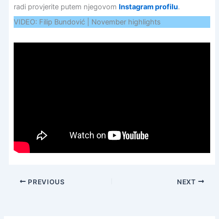
radi provjerite putem njegovom
Instagram profilu
.
VIDEO: Filip Bundović | November highlights
PREVIOUS
NEXT