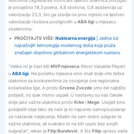
redovima
zagrebačke momčadi tijekom utakmica postigao
je prosječno 19,3 poena, 4,8 skokova, 0,8 asistencija uz
valorizaciju 23,3, što ga stavlja na prvo mjesto na ljestvici
valorizacije i koševa postignutih u
ABA ligi
u mjesecu
studenome.
PROČITAJTE VIŠE:
Nuklearna energija
| Jedna od
najvažnijih tehnologija modernog doba koja pruža
značajan doprinos globalnom energetskom sustavu
“Velika mi je čast biti
MVP mjeseca
(Most Valuable Player)
u
ABA ligi
. Na početku mjeseca smo imali dvije vrlo teške
utakmice sa konkurentima za osvajanje ove regionalne
košarkaške lige. A protiv
Crvene Zvezde
smo bili najbliže
pobjedi, no ipak nismo uspjeli. U nastavku su nas čekale
dvije jako važne utakmice protiv
Krke
i
Mege
. Uspjeli smo
pobijediti obje tako da nam je to napunilo samopouzdanje
za nastavak natjecanja. Mislim da sam dobro odigrao te
važne utakmice, ali svakako to ne bih uspio bez svojih
suigrača!”, rekao je
Filip Bundović
. A što
Filip
upravo sada