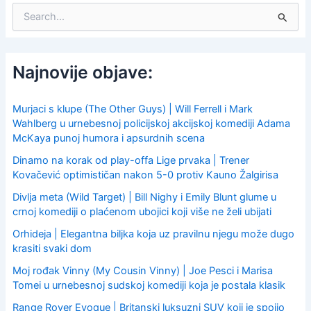
S
e
a
r
c
Najnovije objave:
h
f
o
Murjaci s klupe (The Other Guys) | Will Ferrell i Mark
r
Wahlberg u urnebesnoj policijskoj akcijskoj komediji Adama
:
McKaya punoj humora i apsurdnih scena
Dinamo na korak od play-offa Lige prvaka | Trener
Kovačević optimističan nakon 5-0 protiv Kauno Žalgirisa
Divlja meta (Wild Target) | Bill Nighy i Emily Blunt glume u
crnoj komediji o plaćenom ubojici koji više ne želi ubijati
Orhideja | Elegantna biljka koja uz pravilnu njegu može dugo
krasiti svaki dom
Moj rođak Vinny (My Cousin Vinny) | Joe Pesci i Marisa
Tomei u urnebesnoj sudskoj komediji koja je postala klasik
Range Rover Evoque | Britanski luksuzni SUV koji je spojio