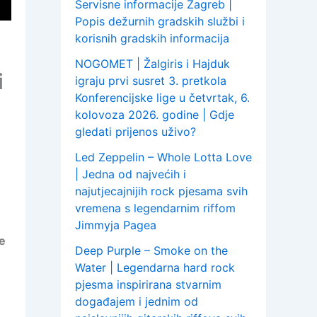
Servisne informacije Zagreb |
Popis dežurnih gradskih službi i
korisnih gradskih informacija
NOGOMET | Žalgiris i Hajduk
i
igraju prvi susret 3. pretkola
Konferencijske lige u četvrtak, 6.
kolovoza 2026. godine | Gdje
gledati prijenos uživo?
Led Zeppelin – Whole Lotta Love
| Jedna od najvećih i
najutjecajnijih rock pjesama svih
vremena s legendarnim riffom
Jimmyja Pagea
je
Deep Purple – Smoke on the
Water | Legendarna hard rock
pjesma inspirirana stvarnim
događajem i jednim od