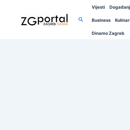
Skip
Vijesti
Događan
to
content
Search
Business
Kulina
Dinamo Zagreb