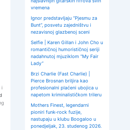
najslavnijih gitarskih riffova svih
vremena
Ignor predstavljaju “Pjesmu za
Bunt”, posvetu zajedništvu i
nezavisnoj glazbenoj sceni
Selfie | Karen Gillan i John Cho u
romantičnoj humorističnoj seriji
nadahnutoj mjuziklom “My Fair
Lady”
Brzi Charlie (Fast Charlie) |
Pierce Brosnan briljira kao
 i
profesionalni plaćeni ubojica u
napetom kriminalističkom trileru
d
ng
Mothers Finest, legendarni
pioniri funk-rock fuzije,
nastupaju u klubu Boogaloo u
ponedjeljak, 23. studenog 2026.