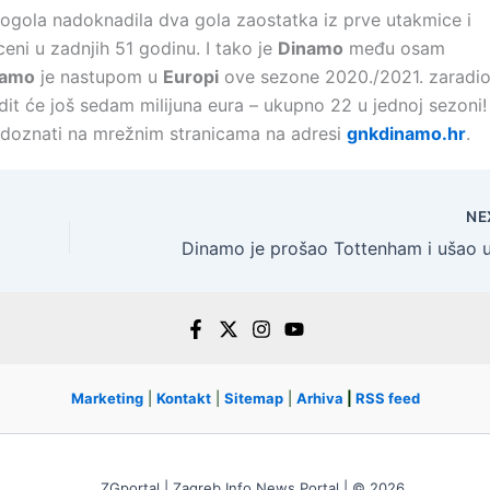
ogola nadoknadila dva gola zaostatka iz prve utakmice i
ceni u zadnjih 51 godinu. I tako je
Dinamo
među osam
namo
je nastupom u
Europi
ove sezone 2020./2021. zaradi
dit će još sedam milijuna eura – ukupno 22 u jednoj sezoni!
 doznati na mrežnim stranicama na adresi
gnkdinamo.hr
.
NE
Marketing
|
Kontakt
|
Sitemap
|
Arhiva
|
RSS feed
ZGportal | Zagreb Info News Portal | © 2026