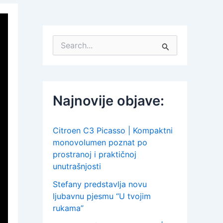
S
e
a
r
c
h
Najnovije objave:
f
o
r
:
Citroen C3 Picasso | Kompaktni
monovolumen poznat po
prostranoj i praktičnoj
unutrašnjosti
Stefany predstavlja novu
ljubavnu pjesmu “U tvojim
rukama”