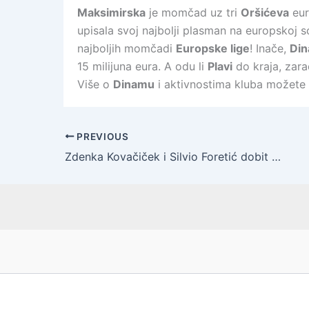
Maksimirska
je momčad uz tri
Oršićeva
eur
upisala svoj najbolji plasman na europskoj s
najboljih momčadi
Europske lige
! Inače,
Di
15 milijuna eura. A odu li
Plavi
do kraja, zara
Više o
Dinamu
i aktivnostima kluba možete
PREVIOUS
Zdenka Kovačiček i Silvio Foretić dobit će nagradu Porin za životno djelo