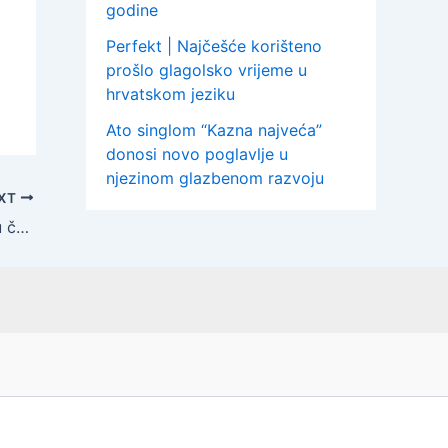
godine
Perfekt | Najčešće korišteno
o
prošlo glagolsko vrijeme u
hrvatskom jeziku
Ato singlom “Kazna najveća”
donosi novo poglavlje u
njezinom glazbenom razvoju
XT
Dinamo je prošao Tottenham i ušao u četvrtfinale Europske lige u sezoni 2020./2021. | U Zagrebu se slavi, a engleski mediji su u šoku