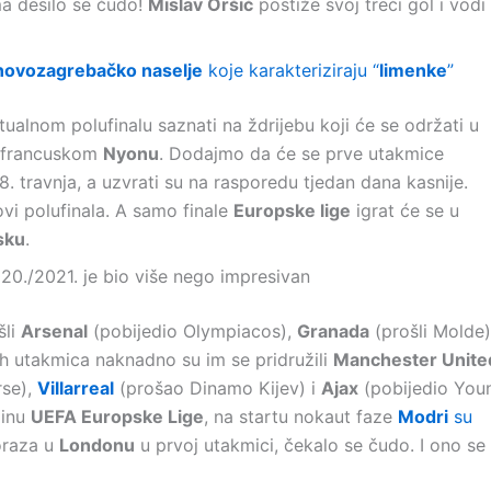
ma desilo se čudo!
Mislav Oršić
postiže svoj treći gol i vodi
novozagrebačko naselje
koje karakteriziraju “
limenke
”
tualnom polufinalu saznati na ždrijebu koji će se održati u
 u francuskom
Nyonu
. Dodajmo da će se prve utakmice
 8. travnja, a uzvrati su na rasporedu tjedan dana kasnije.
ovi polufinala. A samo finale
Europske lige
igrat će se u
sku
.
20./2021. je bio više nego impresivan
šli
Arsenal
(pobijedio Olympiacos),
Granada
(prošli Molde)
nih utakmica naknadno su im se pridružili
Manchester Unite
rse),
Villarreal
(prošao Dinamo Kijev) i
Ajax
(pobijedio You
pinu
UEFA Europske Lige
, na startu nokaut faze
Modri
su
oraza u
Londonu
u prvoj utakmici, čekalo se čudo. I ono se