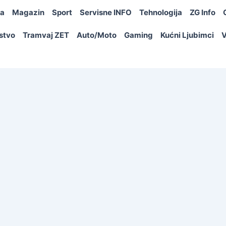
ja
Magazin
Sport
Servisne INFO
Tehnologija
ZG Info
rstvo
Tramvaj ZET
Auto/Moto
Gaming
Kućni Ljubimci
V