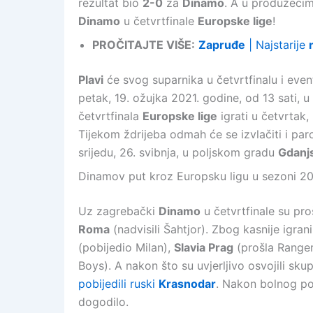
rezultat bio
2-0
za
Dinamo
. A u produžeci
Dinamo
u četvrtfinale
Europske lige
!
PROČITAJTE VIŠE:
Zapruđe
| Najstarije
Plavi
će svog suparnika u četvrtfinalu i even
petak, 19. ožujka 2021. godine, od 13 sati,
četvrtfinala
Europske lige
igrati u četvrtak,
Tijekom ždrijeba odmah će se izvlačiti i par
srijedu, 26. svibnja, u poljskom gradu
Gdanj
Dinamov put kroz Europsku ligu u sezoni 20
Uz zagrebački
Dinamo
u četvrtfinale su pro
Roma
(nadvisili Šahtjor). Zbog kasnije igra
(pobijedio Milan),
Slavia Prag
(prošla Range
Boys). A nakon što su uvjerljivo osvojili sku
pobijedili ruski
Krasnodar
. Nakon bolnog p
dogodilo.