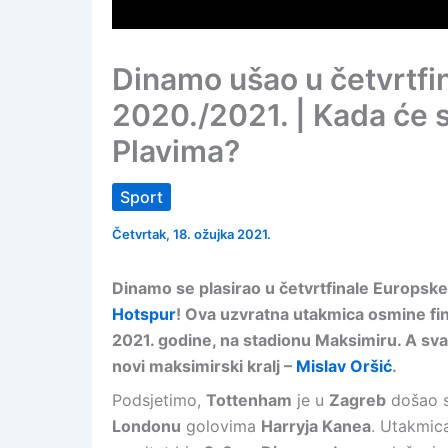
Dinamo ušao u četvrtfin
2020./2021. | Kada će se
Plavima?
Sport
Četvrtak, 18. ožujka 2021.
Dinamo se plasirao u četvrtfinale Europsk
Hotspur
! Ova uzvratna utakmica osmine fin
2021. godine, na stadionu Maksimiru. A sva t
novi maksimirski kralj –
Mislav Oršić
.
Podsjetimo,
Tottenham
je u
Zagreb
došao 
Londonu
golovima
Harryja Kanea
. Utakmic