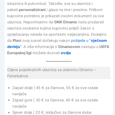
iskaznica ili putovnica). Također, sve su ulaznice i
paketi
personalizirani
i glase na ime i prezime. Prilikom
kupovine potrebno je prikazati osobni dokument za sve
ulaznice. Napominjemo da
GNK Dinamo
neće prodavati
ulaznice osobama kojima kupovinu priječi Zakon o
sprječavanju nereda na sportskim natjecanjima. Dodajmo
da
Plavi
ovaj susret dočekuju nakon
pobjede u “
vječnom
derbiju
“
. A više informacija o
Dinamovom
nastupu u
UEFA
Europskoj ligi
možete doznati
ovdje
.
Cijene pojedinačnih ulaznica za utakmicu Dinamo –
Fenerbahce:
Zapad dolje | 45 € za članove, 55 € za sve ostale
navijače
Zapad gore | 30 € za članove, 40 € za sve ostale
navijače
Sjever dolje | 20 €, isključivo za članove kluba