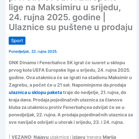
lige na Maksimiru u srijedu,
24. rujna 2025. godine |
Ulaznice su puštene u prodaju
Sport
Ponedjeljak, 22. rujna 2025.
GNK Dinamo i Fenerbahce SK igrat će susret u sklopu
prvog kola UEFA Europske lige u srijedu, 24. rujna 2025.
godine. Ova utakmica će se igrati na stadionu Maksimir u
Zagrebu, a počet će u 21 sat. Napominjemo da prodaja
ulaznica u sklopu paketa
traje do nedjelje, 21. rujna, do
kraja dana. Prodaja pojedinačnih ulaznica za članove
kluba za utakmicu protiv Fenerbahçea odvijat će se u
ponedjeljak, 22. rujna. A prodaja pojedinačnih ulaznica za
sve navijače odvijati u utorak i srijedu, 23. i 24. rujna.
|
VEZANO:
Najavu
utakmice i
izjavu
trenera
Marija