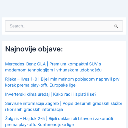
S
e
a
r
c
Najnovije objave:
h
f
o
Mercedes-Benz GLA | Premium kompaktni SUV s
r
modernom tehnologijom i vrhunskom udobnošću
:
Rijeka – Ilves 1-0 | Bijeli minimalnom pobjedom napravili prvi
korak prema play-offu Europske lige
Inverterski klima uređaj | Kako radi i isplati li se?
Servisne informacije Zagreb | Popis dežurnih gradskih službi
i korisnih gradskih informacija
Žalgiris – Hajduk 2-5 | Bijeli deklasirali Litavce i zakoračili
prema play-offu Konferencijske lige