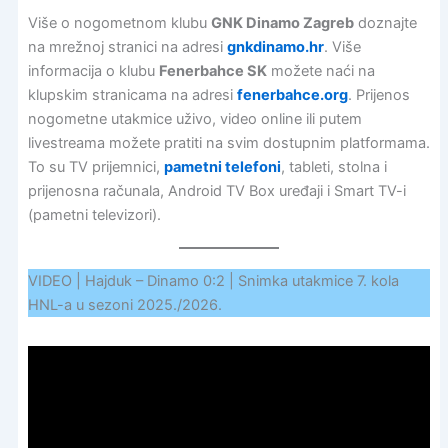
Više o nogometnom klubu
GNK Dinamo Zagreb
doznajte
na mrežnoj stranici na adresi
gnkdinamo.hr
. Više
informacija o klubu
Fenerbahce SK
možete naći na
klupskim stranicama na adresi
fenerbahce.org
. Prijenos
nogometne utakmice uživo, video online ili putem
livestreama možete pratiti na svim dostupnim platformama.
To su TV prijemnici,
pametni telefoni
, tableti, stolna i
prijenosna računala, Android TV Box uređaji i Smart TV-i
(pametni televizori).
VIDEO | Hajduk – Dinamo 0:2 | Snimka utakmice 7. kola
HNL-a u sezoni 2025./2026.