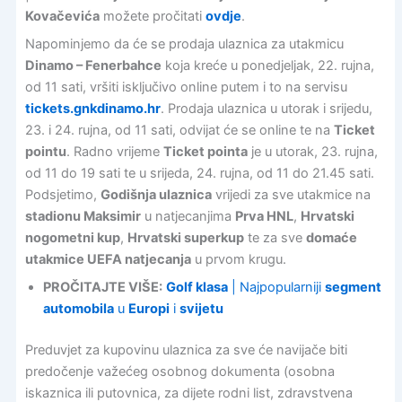
Kovačevića
možete pročitati
ovdje
.
Napominjemo da će se prodaja ulaznica za utakmicu
Dinamo – Fenerbahce
koja kreće u ponedjeljak, 22. rujna,
od 11 sati, vršiti isključivo online putem i to na servisu
tickets.gnkdinamo.hr
. Prodaja ulaznica u utorak i srijedu,
23. i 24. rujna, od 11 sati, odvijat će se online te na
Ticket
pointu
. Radno vrijeme
Ticket pointa
je u utorak, 23. rujna,
od 11 do 19 sati te u srijeda, 24. rujna, od 11 do 21.45 sati.
Podsjetimo,
Godišnja ulaznica
vrijedi za sve utakmice na
stadionu Maksimir
u natjecanjima
Prva HNL
,
Hrvatski
nogometni kup
,
Hrvatski superkup
te za sve
domaće
utakmice UEFA natjecanja
u prvom krugu.
PROČITAJTE VIŠE:
Golf klasa
| Najpopularniji
segment
automobila
u
Europi
i
svijetu
Preduvjet za kupovinu ulaznica za sve će navijače biti
predočenje važećeg osobnog dokumenta (osobna
iskaznica ili putovnica, za dijete rodni list, zdravstvena