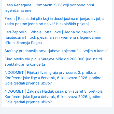
Jeep Renegade | Kompaktni SUV koji ponosno nosi
legendarno ime
Freon | Rashladni plin koji je desetljećima mijenjao svijet, a
zatim postao jedna od najvećih ekoloških prijetnji
Led Zeppelin – Whole Lotta Love | Jedna od najvećih i
najutjecajnijih rock pjesama svih vremena s legendarnim
riffom Jimmyja Pagea
Stefany predstavlja novu ljubavnu pjesmu “U tvojim rukama”
Dino Merlin okupio u Sarajevu više od 200.000 ljudi na tri
spektakularna koncerta
NOGOMET | Rijeka i Ilves igraju prvi susret 3. pretkola
Konferencijske lige u četvrtak, 6. kolovoza 2026. godine |
Gdje gledati prijenos uživo?
NOGOMET | Žalgiris i Hajduk igraju prvi susret 3. pretkola
Konferencijske lige u četvrtak, 6. kolovoza 2026. godine |
Gdje gledati prijenos uživo?