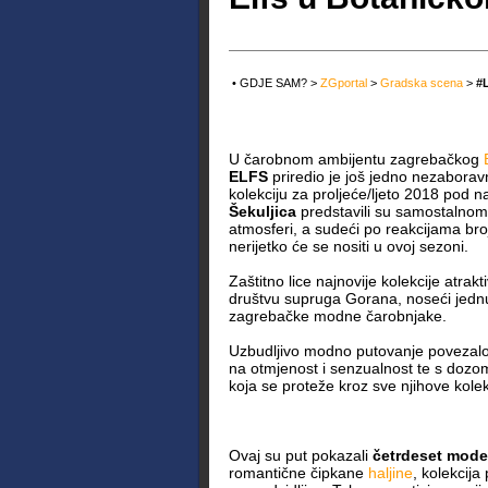
• GDJE SAM? >
ZGportal
>
Gradska scena
>
#
U čarobnom ambijentu zagrebačkog
ELFS
priredio je još jedno nezaborav
kolekciju za proljeće/ljeto 2018 pod 
Šekuljica
predstavili su samostalnom 
atmosferi, a sudeći po reakcijama bro
nerijetko će se nositi u ovoj sezoni.
Zaštitno lice najnovije kolekcije atrakt
društvu supruga Gorana, noseći jednu 
zagrebačke modne čarobnjake.
Uzbudljivo modno putovanje povezal
na otmjenost i senzualnost te s dozom
koja se proteže kroz sve njihove kolek
Ovaj su put pokazali
četrdeset mode
romantične čipkane
haljine
, kolekcija