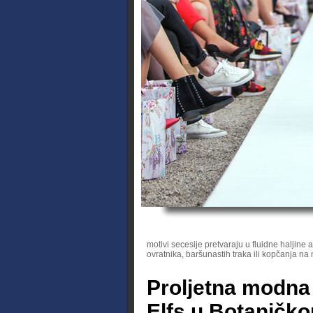
motivi secesije pretvaraju u fluidne haljine
ovratnika, baršunastih traka ili kopčanja na
Proljetna modna
Elfs u Botaničko