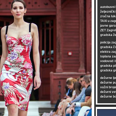
autobusni 
željezničk
zračna luk
TAXI u zag
javne gara
ZET Zagre
gradska že
policija za
gradska či
elektra za
toplana za
vodovod i 
gradska pl
gradska gr
dežurne lj
dežurne p
važni broje
dežurni vet
dežurne bo