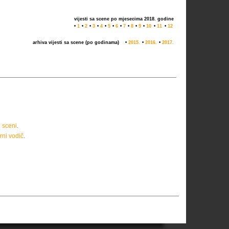
vijesti sa scene po mjesecima 2018. godine
•
1
•
2
•
3
•
4
•
5
•
6
•
7
•
8
•
9
•
10
•
11
•
12
arhiva vijesti sa scene (po godinama)
•
2015.
•
2016.
•
2017.
j sceni
.
rni vodič
.