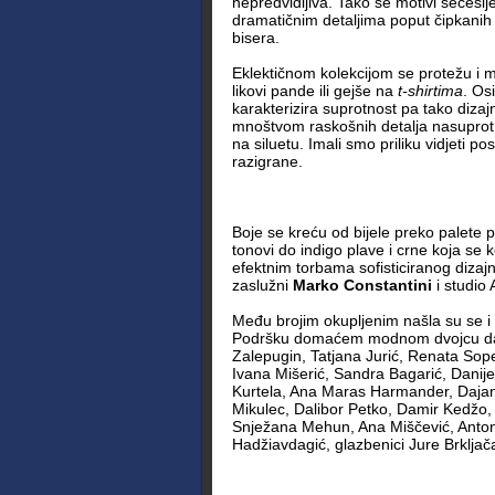
nepredvidljiva. Tako se motivi secesij
dramatičnim detaljima poput čipkanih 
bisera.
Eklektičnom kolekcijom se protežu i mo
likovi pande ili gejše na
t-shirtima
. Os
karakterizira suprotnost pa tako dizajn
mnoštvom raskošnih detalja nasuprot o
na siluetu. Imali smo priliku vidjeti p
razigrane.
Boje se kreću od bijele preko palete p
tonovi do indigo plave i crne koja se 
efektnim torbama sofisticiranog dizaj
zaslužni
Marko Constantini
i studio A
Među brojim okupljenim našla su se i
Podršku domaćem modnom dvojcu dali
Zalepugin, Tatjana Jurić, Renata Sope
Ivana Mišerić, Sandra Bagarić, Danije
Kurtela, Ana Maras Harmander, Dajana
Mikulec, Dalibor Petko, Damir Kedžo, 
Snježana Mehun, Ana Miščević, Anton
Hadžiavdagić, glazbenici Jure Brkljača