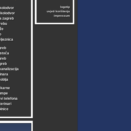
logotip
kolodvor
uvjeti korištenja
i kolodvor
impressum
a zagreb
rebu
že
b
ljeznica
greb
stoća
greb
greb
kanalizacija
inara
oblja
ekarne
umpe
vi telefona
erinari
lnice