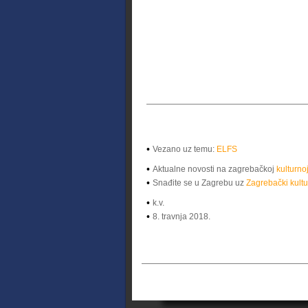
•
Vezano uz temu:
ELFS
•
Aktualne novosti na zagrebačkoj
kulturno
•
Snađite se u Zagrebu uz
Zagrebački kultu
•
k.v.
•
8. travnja 2018.