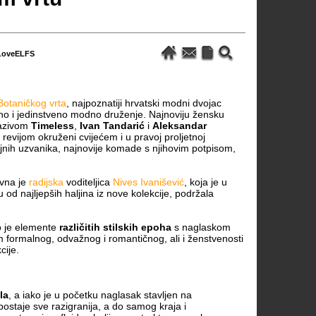
LoveELFS
Botaničkog vrta
, najpoznatiji hrvatski modni dvojac
no i jedinstveno modno druženje. Najnoviju žensku
nazivom
Timeless
,
Ivan Tandarić
i
Aleksandar
revijom okruženi cvijećem i u pravoj proljetnoj
jnih uzvanika, najnovije komade s njihovim potpisom,
ivna je
radijska
voditeljica
Nives Ivanišević
, koja je u
od najljepših haljina iz nove kolekcije, podržala
o je elemente
različitih stilskih epoha
s naglaskom
 formalnog, odvažnog i romantičnog, ali i ženstvenosti
cije.
la
, a iako je u početku naglasak stavljen na
 postaje sve razigranija, a do samog kraja i