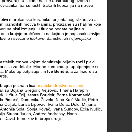
e pretvaraju u fluidne haljine apstraktnog uzorka s
ovratnika, baršunastih traka ili kopčanja na nizove
tivi marokanske keramike, orijentalnog slikarstva ali i
im raznolikih motiva tkanina, prikazane su i haljine koje
eri na pisti izmjenjuju fluidne bogate haljine s
nih krajnje pročišćenih na kojima je naglasak stavljen
oslovne i svečane
lookove
, damske, ali i djevojačko
astelnih tonova kojom dominiraju prljavo rozi i plavi
koristila za detalje. Modne kombinacije upotpunjene su
na. Make up potpisuje tim
Ive Berišić
, a za frizure su
rtis.
 brojna poznata lica
hrvatske društvene scene
.
 su Bojana Gregorić Vejzović, Tihana Harapin
k, Uršula Tolj, sestre Boudoir, Borna Kotromanić,
la Pintarić, Domenika Žuvela, Nina Kaić Madić, Petra
 Čuljak, Larisa Lipovac, Ivana Delač Đolo, Mirjana
Antonija Šola, Sonja Kovač, Ivana Šundov, Ecija Ivušić,
ija Stupar Jurkin, Andrea Andrassy, Hana
 i David Temelkov te brojni drugi.