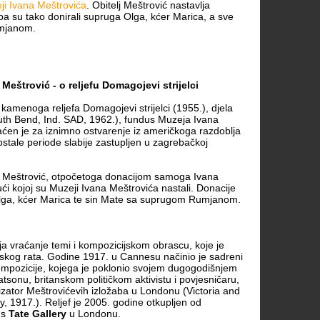
ji Ivana Meštrovića
. Obitelj Meštrović nastavlja
 pa su tako donirali supruga Olga, kćer Marica, a sve
umjanom.
štrović - o reljefu Domagojevi strijelci
amenoga reljefa Domagojevi strijelci (1955.), djela
outh Bend, Ind. SAD, 1962.), fundus Muzeja Ivana
aćen je za iznimno ostvarenje iz američkoga razdoblja
ostale periode slabije zastupljen u zagrebačkoj
lji Meštrović, otpočetoga donacijom samoga Ivana
ći kojoj su Muzeji Ivana Meštrovića nastali. Donacije
Olga, kćer Marica te sin Mate sa suprugom Rumjanom.
ja vraćanje temi i kompozicijskom obrascu, koje je
tskog rata. Godine 1917. u Cannesu načinio je sadreni
kompozicije, kojega je poklonio svojem dugogodišnjem
atsonu, britanskom političkom aktivistu i povjesničaru,
nizator Meštrovićevih izložaba u Londonu (Victoria and
, 1917.). Reljef je 2005. godine otkupljen od
us
Tate Gallery
u Londonu.