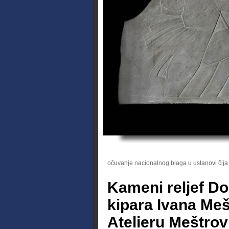
očuvanje nacionalnog blaga u ustanovi čija 
Kameni reljef Dom
kipara Ivana Meš
Atelieru Meštrov