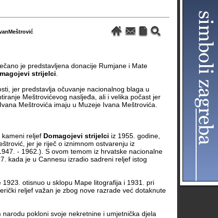
IvanMeštrović
ečano je predstavljena donacije Rumjane i Mate
magojevi strijelci
.
osti, jer predstavlja očuvanje nacionalnog blaga u
ntiranje Meštrovićevog nasljeđa, ali i velika počast jer
i Ivana Meštrovića imaju u Muzeje Ivana Meštrovića.
, kameni reljef
Domagojevi strijelci
iz 1955. godine,
štrović, jer je riječ o iznimnom ostvarenju iz
1947. - 1962.). S ovom temom iz hrvatske nacionalne
7. kada je u Cannesu izradio sadreni reljef istog
je 1923. otisnuo u sklopu Mape litografija i 1931. pri
erički reljef važan je zbog nove razrade već dotaknute
arodu pokloni svoje nekretnine i umjetnička djela