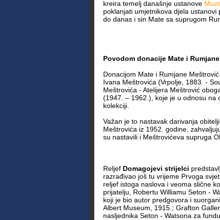
kreira temelj današnje ustanove
Muze
poklanjati umjetnikova djela ustanovi
do danas i sin Mate sa suprugom R
Povodom donacije Mate i Rumjane Me
Donacijom Mate i Rumjane Meštrović k
Ivana Meštrovića (Vrpolje, 1883. - S
Meštrovića - Atelijera Meštrović obog
(1947. – 1962.), koje je u odnosu na 
kolekciji.
Važan je to nastavak darivanja obite
Meštrovića iz 1952. godine, zahvaljuju
su nastavili i Meštrovićeva supruga 
Reljef
Domagojevi strijelci
predstavl
razrađivao još tu vrijeme Prvoga svje
reljef istoga naslova i veoma slične 
prijatelju, Robertu Williamu Seton - W
koji je bio autor predgovora i suorga
Albert Museum, 1915.; Grafton Gallery
nasljednika Seton - Watsona za fund