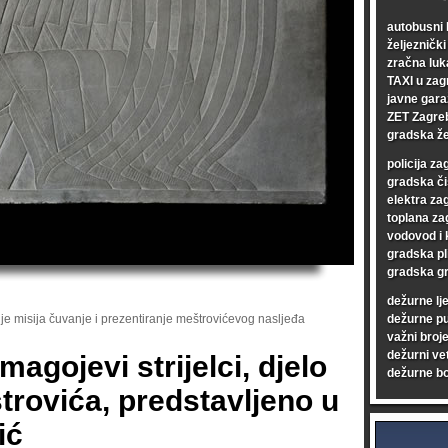
autobusni 
željezničk
zračna luk
TAXI u zag
javne gara
ZET Zagre
gradska že
policija za
gradska či
elektra za
toplana za
vodovod i 
gradska pl
gradska gr
dežurne lj
je misija čuvanje i prezentiranje meštrovićevog nasljeđa
dežurne p
važni broje
dežurni vet
agojevi strijelci, djelo
dežurne bo
trovića, predstavljeno u
ić