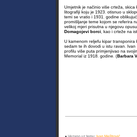
Umjetnik je načinio više crteža, skica k
litografiji koju je 1923. otisnuo u sklop
temi se vratio i 1931. godine oblikujuć
promišljanje teme kojom se referira na
velikoj mjeri prisutna u njegovu opus
Domagojevi borci
, kao i crteže na i
U kamenom reljefu kipar transponira ko
sedam te ih dovodi u istu ravan. Ivan 
profilu više puta primjenjivao na svoj
Memorial iz 1918. godine. (
Barbara 
•
Vezano uz temu:
Ivan Meštrović