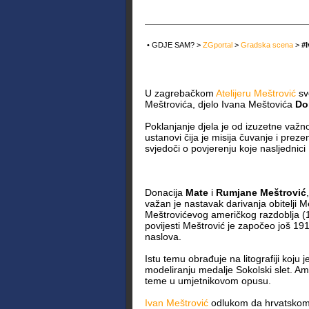
• GDJE SAM? >
ZGportal
>
Gradska scena
>
#
U zagrebačkom
Atelijeru Meštrović
sv
Meštrovića, djelo Ivana Meštovića
Do
Poklanjanje djela je od izuzetne važn
ustanovi čija je misija čuvanje i preze
svjedoči o povjerenju koje nasljednic
Donacija
Mate
i
Rumjane Meštrović
važan je nastavak darivanja obitelji Me
Meštrovićevog američkog razdoblja (
povijesti Meštrović je započeo još 191
naslova.
Istu temu obrađuje na litografiji koju 
modeliranju medalje Sokolski slet. Am
teme u umjetnikovom opusu.
Ivan Meštrović
odlukom da hrvatskom n