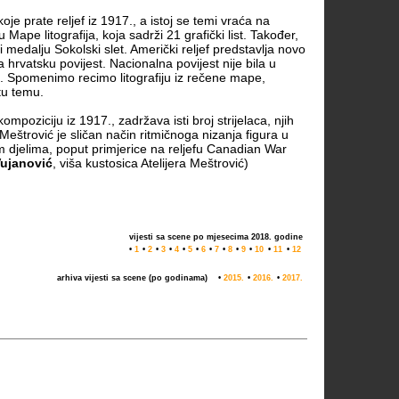
oje prate reljef iz 1917., a istoj se temi vraća na
u Mape litografija, koja sadrži 21 grafički list. Također,
i medalju Sokolski slet. Američki reljef predstavlja novo
 hrvatsku povijest. Nacionalna povijest nije bila u
u. Spomenimo recimo litografiju iz rečene mape,
stu temu.
mpoziciju iz 1917., zadržava isti broj strijelaca, njih
Meštrović je sličan način ritmičnoga nizanja figura u
im djelima, poput primjerice na reljefu Canadian War
Vujanović
, viša kustosica Atelijera Meštrović)
vijesti sa scene po mjesecima 2018. godine
•
1
•
2
•
3
•
4
•
5
•
6
•
7
•
8
•
9
•
10
•
11
•
12
arhiva vijesti sa scene (po godinama)
•
2015.
•
2016.
•
2017.