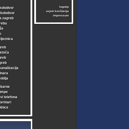
logotip
kolodvor
uvjeti korištenja
i kolodvor
impressum
a zagreb
rebu
že
b
ljeznica
greb
stoća
greb
greb
kanalizacija
inara
oblja
ekarne
umpe
vi telefona
erinari
lnice