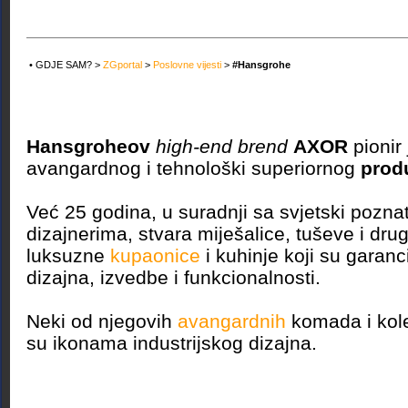
• GDJE SAM? >
ZGportal
>
Poslovne vijesti
>
#Hansgrohe
Hansgroheov
high-end brend
AXOR
pionir 
avangardnog i tehnološki superiornog
prod
Već 25 godina, u suradnji sa svjetski poznat
dizajnerima, stvara miješalice, tuševe i drug
luksuzne
kupaonice
i kuhinje koji su garan
dizajna, izvedbe i funkcionalnosti.
Neki od njegovih
avangardnih
komada i kole
su ikonama industrijskog dizajna.