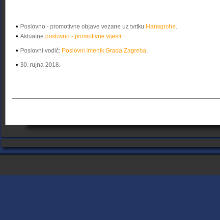
•
Poslovno - promotivne objave vezane uz tvrtku
Hansgrohe
.
•
Aktualne
poslovno - promotivne vijesti
.
•
Poslovni vodič:
Poslovni imenik Grada Zagreba
.
•
30. rujna 2018.