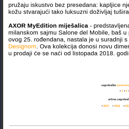
pružaju iskustvo bez presedana: kapljice n
kožu stvarajući tako luksuzni doživljaj tušira
AXOR MyEdition miješalica
- predstavljen
milanskom sajmu Salone del Mobile, baš 
ovog 25. rođendana, nastala je u suradnji 
Designom
. Ova kolekcija donosi novu dimen
u prodaji će se naći od listopada 2018. godi
zagrebačke
poslovne 
•
1
•
2
arhiva zagreba
•
2017
•
2016
•
20