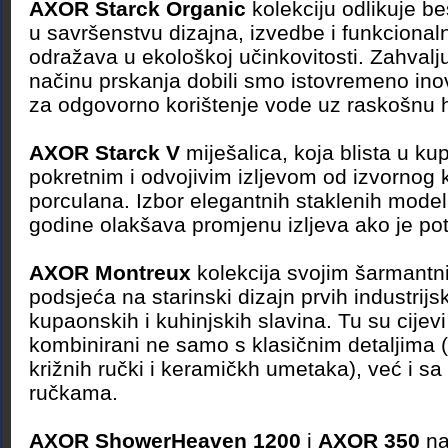
AXOR Starck Organic
kolekciju odlikuje 
u savršenstvu dizajna, izvedbe i funkcionaln
odražava u ekološkoj učinkovitosti. Zahval
načinu prskanja dobili smo istovremeno ino
za odgovorno korištenje vode uz raskošnu h
AXOR Starck V
miješalica, koja blista u ku
pokretnim i odvojivim izljevom od izvornog kr
porculana. Izbor elegantnih staklenih mode
godine olakšava promjenu izljeva ako je po
AXOR Montreux
kolekcija svojim šarmantn
podsjeća na starinski dizajn prvih industrijs
kupaonskih i kuhinjskih slavina. Tu su cijevi i
kombinirani ne samo s klasičnim detaljima (
križnih ručki i keramičkh umetaka), već i 
ručkama.
AXOR ShowerHeaven 1200
i
AXOR 350
na