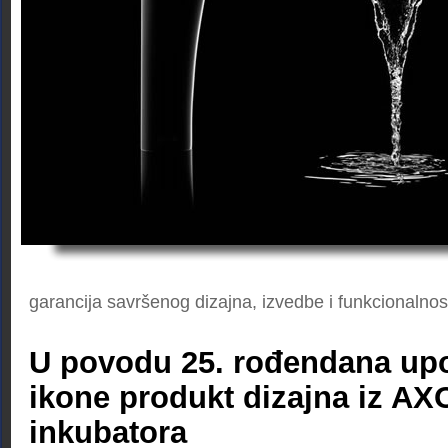
garancija savršenog dizajna, izvedbe i funkcionalnos
U povodu 25. rođendana up
ikone produkt dizajna iz A
inkubatora