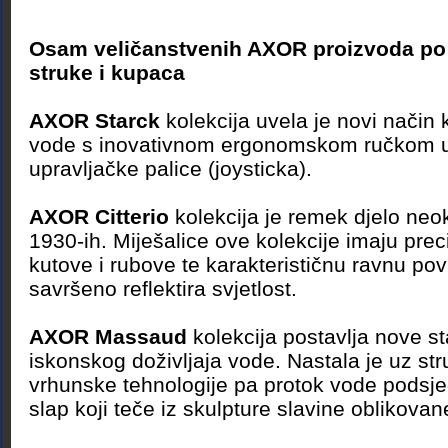
Osam veličanstvenih AXOR proizvoda po 
struke i kupaca
AXOR Starck
kolekcija uvela je novi način 
vode s inovativnom ergonomskom ručkom u
upravljačke palice (joysticka).
AXOR Citterio
kolekcija je remek djelo neo
1930-ih. Miješalice ove kolekcije imaju pre
kutove i rubove te karakterističnu ravnu pov
savršeno reflektira svjetlost.
AXOR Massaud
kolekcija postavlja nove s
iskonskog doživljaja vode. Nastala je uz s
vrhunske tehnologije pa protok vode podsje
slap koji teče iz skulpture slavine oblikovan