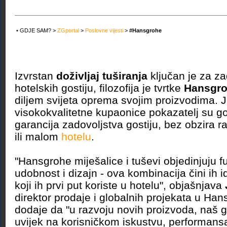
• GDJE SAM? >
ZGportal
>
Poslovne vijesti
>
#Hansgrohe
Izvrstan
doživljaj tuširanja
ključan je za za
hotelskih gostiju, filozofija je tvrtke
Hansgr
diljem svijeta oprema svojim proizvodima. J
visokokvalitetne kupaonice pokazatelj su gos
garancija zadovoljstva gostiju, bez obzira ra
ili malom
hotelu
.
"Hansgrohe miješalice i tuševi objedinjuju f
udobnost i dizajn - ova kombinacija čini ih 
koji ih prvi put koriste u hotelu", objašnjava
direktor prodaje i globalnih projekata u Han
dodaje da "u razvoju novih proizvoda, naš g
uvijek na korisničkom iskustvu, performans