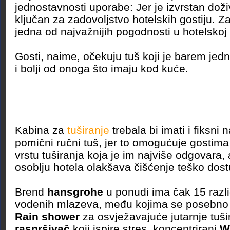
jednostavnosti uporabe: Jer je izvrstan doživ
ključan za zadovoljstvo hotelskih gostiju. Za
jedna od najvažnijih pogodnosti u hotelskoj 
Gosti, naime, očekuju tuš koji je barem jedn
i bolji od onoga što imaju kod kuće.
Kabina za
tuširanje
trebala bi imati i fiksni 
pomični ručni tuš, jer to omogućuje gostim
vrstu tuširanja koja je im najviše odgovara, a
osoblju hotela olakšava čišćenje teško dost
Brend
hansgrohe
u ponudi ima čak 15 različ
vodenih mlazeva, među kojima se posebno i
Rain shower
za osvježavajuće jutarnje tuši
raspršivač
koji ispire stres, koncentrirani
W