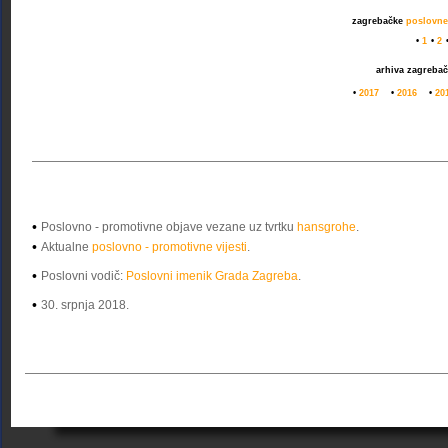
zagrebačke
poslovne 
•
1
•
2
arhiva zagreba
•
2017
•
2016
•
20
•
Poslovno - promotivne objave vezane uz tvrtku
hansgrohe
.
•
Aktualne
poslovno - promotivne vijesti
.
•
Poslovni vodič:
Poslovni imenik Grada Zagreba
.
•
30. srpnja 2018.