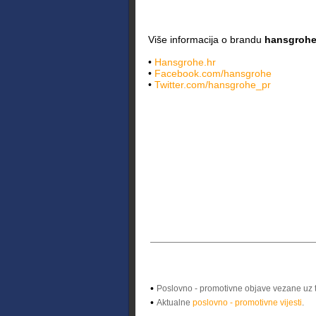
Više informacija o brandu
hansgroh
•
Hansgrohe.hr
•
Facebook.com/hansgrohe
•
Twitter.com/hansgrohe_pr
•
Poslovno - promotivne objave vezane uz 
•
Aktualne
poslovno - promotivne vijesti
.