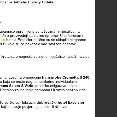
ompanije
Adriatic Luxury Hotels
.
p`
upaonice opremljene su tuševima i miješalicama
nda
u proizvodnji sanitarne opreme. U sofisticiran i
ica
hotela Excelsior odlično su se uklopile elegantne
is S
, koje su se pokazale kao savršen dodatak
 kretanja omogućile su zidne miješalice Talis S na zidu
iranja, gostima omogućuje
hansgrohe Crometta S 240
a koja se može nagnuti sukladno individualnim
oma Select S Vario
korisniku osigurava tri vrste
i idealan za ispiranje šampona i izrazito snažan kišni
stvo što se i luksuzni
dubrovački hotel Excelsior
a koji su svoje povjerenje poklonili njihovim