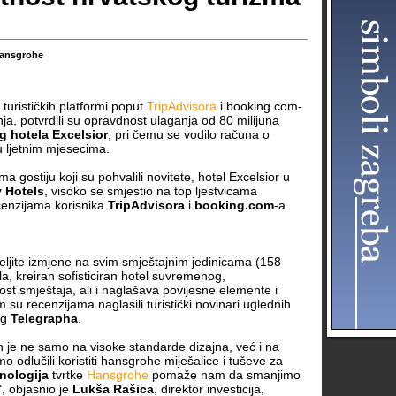
ansgrohe
 turističkih platformi poput
TripAdvisora
i booking.com-
nja, potvrdili su opravdnost ulaganja od 80 milijuna
 hotela Excelsior
, pri čemu se vodilo računa o
 u ljetnim mjesecima.
 gostiju koji su pohvalili novitete, hotel Excelsior u
y Hotels
, visoko se smjestio na top ljestvicama
cenzijama korisnika
TripAdvisora
i
booking.com
-a.
emeljite izmjene na svim smještajnim jedinicama (158
la, kreiran sofisticiran hotel suvremenog,
ost smještaja, ali i naglašava povijesne elemente i
m su recenzijama naglasili turistički novinari uglednih
og
Telegrapha
.
 je ne samo na visoke standarde dizajna, već i na
 odlučili koristiti hansgrohe miješalice i tuševe za
nologija
tvrtke
Hansgrohe
pomaže nam da smanjimo
", objasnio je
Lukša Rašica
, direktor investicija,