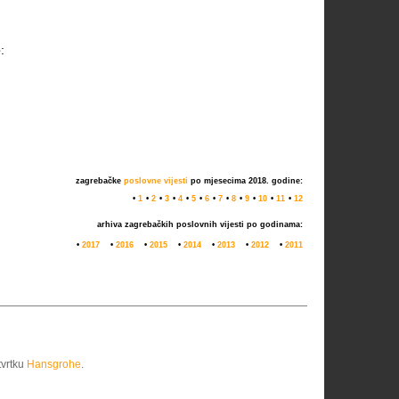
e
:
zagrebačke
poslovne vijesti
po mjesecima 2018. godine:
•
1
•
2
•
3
•
4
•
5
•
6
•
7
•
8
•
9
•
10
•
11
•
12
arhiva zagrebačkih
poslovnih vijesti
po godinama:
•
2017
•
2016
•
2015
•
2014
•
2013
•
2012
•
2011
tvrtku
Hansgrohe
.