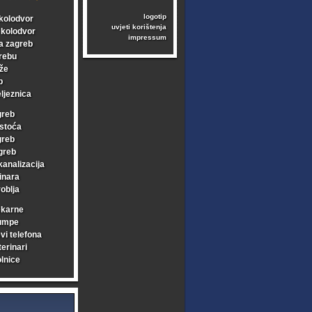
logotip
kolodvor
uvjeti korištenja
i kolodvor
impressum
a zagreb
rebu
že
b
ljeznica
greb
stoća
greb
greb
kanalizacija
inara
oblja
ekarne
umpe
vi telefona
erinari
lnice