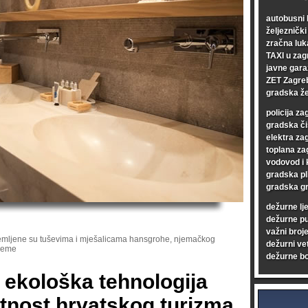
autobusni 
željezničk
zračna luk
TAXI u zag
javne gara
ZET Zagre
gradska že
policija za
gradska či
elektra za
toplana za
vodovod i 
gradska pl
gradska gr
dežurne lj
dežurne p
važni broje
emljene su tuševima i mješalicama hansgrohe, njemačkog
dežurni vet
preme
dežurne bo
i ekološka tehnologija
tnost hrvatskog turizma