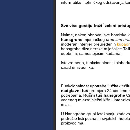
informatike i tehničkog održavanja k
Sve više gostiju traži `zeleni pristu
Naime, nakon obnove, sve hotelske k
hansgrohe
, njemačkog
premium bra
moderan interijer preuređenih
kupaon
hansgrohe dizajnerske miješalice
Tal
udobnim, samostojećim kadama.
Istovremeno, funkcionalnost i slobodu
iznad umivaonika.
Funkcionalnost upotrebe i užitak tuš
nadglavni tuš
promjera 24 centimetr
potrebama.
Ručni tuš hansgrohe Cr
vodenog mlaza: nježni kišni, intenzivn
mlaz.
U Hansgrohe grupi izražavaju zadovolj
pridružio listi poznatih svjetskih hotel
proizvodima.