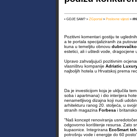
• GDJE SAM? >
ZGportal
>
Poslovne vijesti
>
#H
Pozitivni komentari gostiju te uglednih
a te portala specijaliziranih za putova
kuna u temeljitu obnovu
dubrovačkog
estetici, ali i uštedi vode, dragocjene
Upravo zahvaljujući pozitivnim ocjenama
vlasništvu kompanije
Adriatic Luxur
najboljih hotela u Hrvatskoj prema re
Da je investicijom koja je uključila t
soba i apartmana) i dio interijera hote
nenametljivog dizajna koji nudi udobn
arhitekturu ranog 20. stoljeća, u svoji
stranih magazina
Forbesa
i britansk
"Naš koncept renoviranja usredotočen
odgovorno korištenje resursa. Zato smo
kupaonice. Integrirana
EcoSmart teh
potrošnju vode i energije do 60 posto