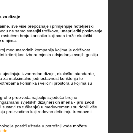
 za dizajn
aime, sve više prepoznaje i primjenjuje hotelijerski
gu ne samo smanjiti troškove, unaprijediti poslovanje
et rastućem broju korisnika koji sada traže ekološki
e u njima.
 broj međunarodnih kompanija kojima je održivost
i kriterij kod izbora mjesta odsjedanja svojih gostiju.
a ujedinjuju izvanredan dizajn, ekološke standarde,
ja za maksimalnu jednostavnost korištenja te
trebama korisnika i veličini prostora u kojima su
ansgrohe proizvoda najbolje svjedoče brojne
gažmanu svjetskih dizajnerskih imena -
proizvodi
 i sustavi za tuširanje) u međuvremenu su dobili više
ju proizvodima koji redovno definiraju trendove i
ologije postići uštede u potrošnji vode možete
tede