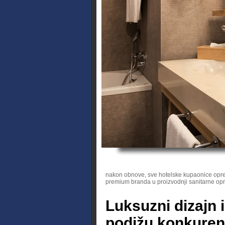
nakon obnove, sve hotelske kupaonice opr
premium branda u proizvodnji sanitarne o
Luksuzni dizajn 
podižu konkuren