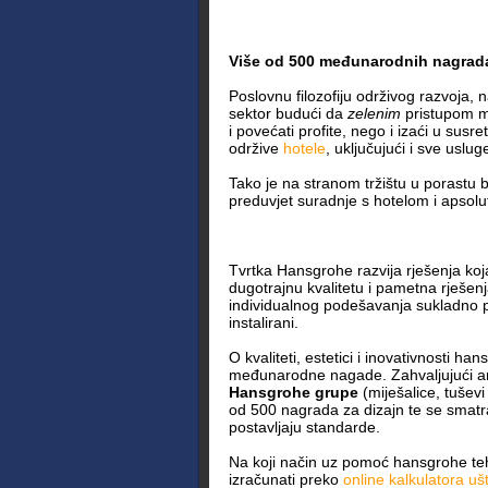
Više od 500 međunarodnih nagrada
Poslovnu filozofiju održivog razvoja, n
sektor budući da
zelenim
pristupom mo
i povećati profite, nego i izaći u susr
održive
hotele
, uključujući i sve uslug
Tako je na stranom tržištu u porastu
preduvjet suradnje s hotelom i apsolutn
Tvrtka Hansgrohe razvija rješenja koj
dugotrajnu kvalitetu i pametna rješen
individualnog podešavanja sukladno po
instalirani.
O kvaliteti, estetici i inovativnosti h
međunarodne nagade. Zahvaljujući an
Hansgrohe grupe
(miješalice, tuševi
od 500 nagrada za dizajn te se smatra
postavljaju standarde.
Na koji način uz pomoć hansgrohe teh
izračunati preko
online kalkulatora uš