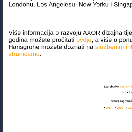
Londonu, Los Angelesu, New Yorku i Singa
Više informacija o razvoju AXOR dizajna tij
godina možete pročitati
ovdje
, a više o pon
Hansgrohe možete doznati na
službenim in
stranicama
.
zagrebačke
poslovne 
•
1
•
2
arhiva zagreba
•
2017
•
2016
•
20