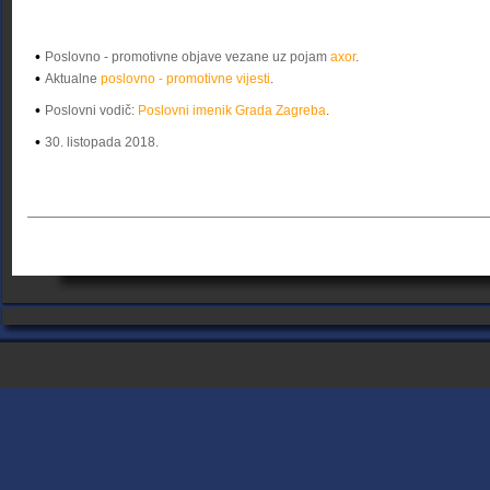
•
Poslovno - promotivne objave vezane uz pojam
axor
.
•
Aktualne
poslovno - promotivne vijesti
.
•
Poslovni vodič:
Poslovni imenik Grada Zagreba
.
•
30. listopada 2018.