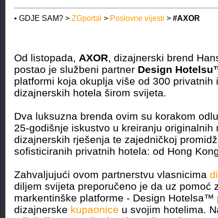
• GDJE SAM? >
ZGportal
>
Poslovne vijesti
>
#AXOR
Od listopada,
AXOR
, dizajnerski brend Ha
postao je službeni partner
Design Hotelsu
platformi koja okuplja više od 300 privatnih 
dizajnerskih hotela širom svijeta.
Dva luksuzna brenda ovim su korakom odlučil
25-godišnje iskustvo u kreiranju originalnih 
dizajnerskih rješenja te zajedničkoj promidž
sofisticiranih privatnih hotela: od Hong Ko
Zahvaljujući ovom partnerstvu vlasnicima
d
diljem svijeta preporučeno je da uz pomoć 
markentinške platforme - Design Hotelsa™ 
dizajnerske
kupaonice
u svojim hotelima. 