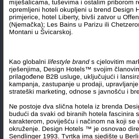
miješalicama, tuševima i ostalim priborom r
opremljeni hoteli okupljeni u brend Design 
primjerice, hotel Liberty, bivši zatvor u Off
(Njemačka); Les Bains u Parizu ili Chetzero
Montani u Švicarskoj.
Kao globalni
lifestyle brand
s cjelovitim mar
rješenjima, Design Hotels™ svojim članovi
prilagođene B2B usluge, uključujući i lansir
kampanja, zastupanje u prodaji, upravljanje
strateški marketing, odnose s javnošću i br
Ne postoje dva slična hotela iz brenda Des
budući da svaki od biranih hotela fascinira 
karakterom, poviješću i načinom na koji se 
okruženje. Design Hotels ™ je osnovao dire
Sendlinger 1993. Tvrtka ima sjedište u Berl