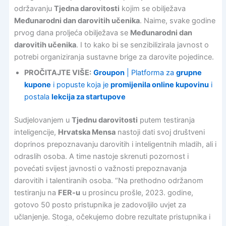
održavanju
Tjedna darovitosti
kojim se obilježava
Međunarodni dan darovitih učenika
. Naime, svake godine
prvog dana proljeća obilježava se
Međunarodni dan
darovitih učenika
. I to kako bi se senzibilizirala javnost o
potrebi organiziranja sustavne brige za darovite pojedince.
PROČITAJTE VIŠE:
Groupon
| Platforma za
grupne
kupone
i popuste koja je
promijenila online kupovinu
i
postala
lekcija za startupove
Sudjelovanjem u
Tjednu darovitosti
putem testiranja
inteligencije,
Hrvatska Mensa
nastoji dati svoj društveni
doprinos prepoznavanju darovitih i inteligentnih mladih, ali i
odraslih osoba. A time nastoje skrenuti pozornost i
povećati svijest javnosti o važnosti prepoznavanja
darovitih i talentiranih osoba. “Na prethodno održanom
testiranju na
FER-u
u prosincu prošle, 2023. godine,
gotovo 50 posto pristupnika je zadovoljilo uvjet za
učlanjenje. Stoga, očekujemo dobre rezultate pristupnika i