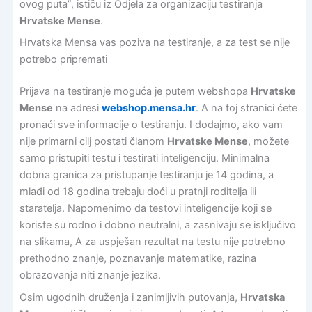
ovog puta”, ističu iz Odjela za organizaciju testiranja
Hrvatske Mense
.
Hrvatska Mensa vas poziva na testiranje, a za test se nije
potrebo pripremati
Prijava na testiranje moguća je putem webshopa
Hrvatske
Mense
na adresi
webshop.mensa.hr
. A na toj stranici ćete
pronaći sve informacije o testiranju. I dodajmo, ako vam
nije primarni cilj postati članom
Hrvatske Mense
, možete
samo pristupiti testu i testirati inteligenciju. Minimalna
dobna granica za pristupanje testiranju je 14 godina, a
mlađi od 18 godina trebaju doći u pratnji roditelja ili
staratelja. Napomenimo da testovi inteligencije koji se
koriste su rodno i dobno neutralni, a zasnivaju se isključivo
na slikama, A za uspješan rezultat na testu nije potrebno
prethodno znanje, poznavanje matematike, razina
obrazovanja niti znanje jezika.
Osim ugodnih druženja i zanimljivih putovanja,
Hrvatska