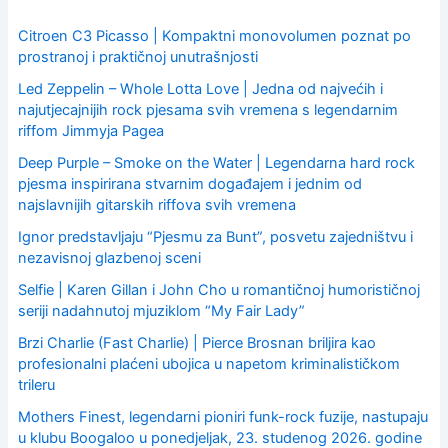
f
o
Citroen C3 Picasso | Kompaktni monovolumen poznat po
r
prostranoj i praktičnoj unutrašnjosti
:
Led Zeppelin – Whole Lotta Love | Jedna od najvećih i
najutjecajnijih rock pjesama svih vremena s legendarnim
riffom Jimmyja Pagea
Deep Purple – Smoke on the Water | Legendarna hard rock
pjesma inspirirana stvarnim događajem i jednim od
najslavnijih gitarskih riffova svih vremena
Ignor predstavljaju “Pjesmu za Bunt”, posvetu zajedništvu i
nezavisnoj glazbenoj sceni
Selfie | Karen Gillan i John Cho u romantičnoj humorističnoj
seriji nadahnutoj mjuziklom “My Fair Lady”
Brzi Charlie (Fast Charlie) | Pierce Brosnan briljira kao
profesionalni plaćeni ubojica u napetom kriminalističkom
trileru
Mothers Finest, legendarni pioniri funk-rock fuzije, nastupaju
u klubu Boogaloo u ponedjeljak, 23. studenog 2026. godine