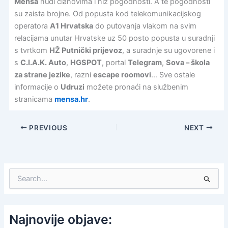
Mensa
nudi članovima i niz pogodnosti. A te pogodnosti
su zaista brojne. Od popusta kod telekomunikacijskog
operatora
A1 Hrvatska
do putovanja vlakom na svim
relacijama unutar Hrvatske uz 50 posto popusta u suradnji
s tvrtkom
HŽ Putnički prijevoz
, a suradnje su ugovorene i
s
C.I.A.K. Auto
,
HGSPOT
, portal
Telegram
,
Sova – škola
za strane jezike
, razni
escape roomovi
… Sve ostale
informacije o
Udruzi
možete pronaći na službenim
stranicama
mensa.hr
.
PREVIOUS
NEXT
S
e
a
r
c
Najnovije objave:
h