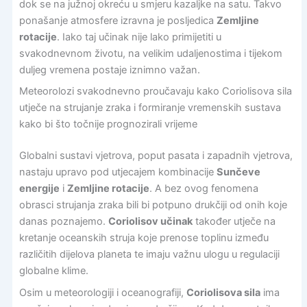
dok se na južnoj okreću u smjeru kazaljke na satu. Takvo
ponašanje atmosfere izravna je posljedica
Zemljine
rotacije
. Iako taj učinak nije lako primijetiti u
svakodnevnom životu, na velikim udaljenostima i tijekom
duljeg vremena postaje iznimno važan.
Meteorolozi svakodnevno proučavaju kako Coriolisova sila
utječe na strujanje zraka i formiranje vremenskih sustava
kako bi što točnije prognozirali vrijeme
Globalni sustavi vjetrova, poput pasata i zapadnih vjetrova,
nastaju upravo pod utjecajem kombinacije
Sunčeve
energije
i
Zemljine rotacije
. A bez ovog fenomena
obrasci strujanja zraka bili bi potpuno drukčiji od onih koje
danas poznajemo.
Coriolisov učinak
također utječe na
kretanje oceanskih struja koje prenose toplinu između
različitih dijelova planeta te imaju važnu ulogu u regulaciji
globalne klime.
Osim u meteorologiji i oceanografiji,
Coriolisova sila
ima