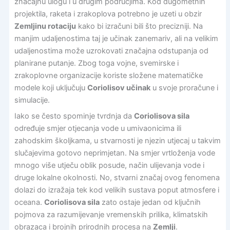
značajnu ulogu i u drugim područjima. Kod dugometnih
projektila, raketa i zrakoplova potrebno je uzeti u obzir
Zemljinu rotaciju
kako bi izračuni bili što precizniji. Na
manjim udaljenostima taj je učinak zanemariv, ali na velikim
udaljenostima može uzrokovati značajna odstupanja od
planirane putanje. Zbog toga vojne, svemirske i
zrakoplovne organizacije koriste složene matematičke
modele koji uključuju
Coriolisov učinak
u svoje proračune i
simulacije.
Iako se često spominje tvrdnja da
Coriolisova sila
određuje smjer otjecanja vode u umivaonicima ili
zahodskim školjkama, u stvarnosti je njezin utjecaj u takvim
slučajevima gotovo neprimjetan. Na smjer vrtloženja vode
mnogo više utječu oblik posude, način ulijevanja vode i
druge lokalne okolnosti. No, stvarni značaj ovog fenomena
dolazi do izražaja tek kod velikih sustava poput atmosfere i
oceana.
Coriolisova sila
zato ostaje jedan od ključnih
pojmova za razumijevanje vremenskih prilika, klimatskih
obrazaca i brojnih prirodnih procesa na
Zemlji
.