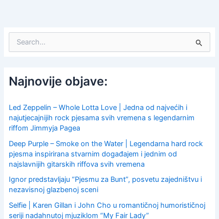
S
e
a
r
c
Najnovije objave:
h
f
o
Led Zeppelin – Whole Lotta Love | Jedna od najvećih i
r
najutjecajnijih rock pjesama svih vremena s legendarnim
:
riffom Jimmyja Pagea
Deep Purple – Smoke on the Water | Legendarna hard rock
pjesma inspirirana stvarnim događajem i jednim od
najslavnijih gitarskih riffova svih vremena
Ignor predstavljaju “Pjesmu za Bunt”, posvetu zajedništvu i
nezavisnoj glazbenoj sceni
Selfie | Karen Gillan i John Cho u romantičnoj humorističnoj
seriji nadahnutoj mjuziklom “My Fair Lady”