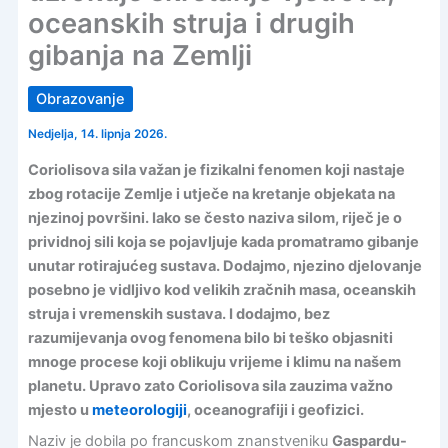
oceanskih struja i drugih
gibanja na Zemlji
Obrazovanje
Nedjelja, 14. lipnja 2026.
Coriolisova sila važan je fizikalni fenomen koji nastaje
zbog rotacije Zemlje i utječe na kretanje objekata na
njezinoj površini. Iako se često naziva silom, riječ je o
prividnoj sili koja se pojavljuje kada promatramo gibanje
unutar rotirajućeg sustava. Dodajmo, njezino djelovanje
posebno je vidljivo kod velikih zračnih masa, oceanskih
struja i vremenskih sustava. I dodajmo, bez
razumijevanja ovog fenomena bilo bi teško objasniti
mnoge procese koji oblikuju vrijeme i klimu na našem
planetu. Upravo zato Coriolisova sila zauzima važno
mjesto u
meteorologiji
, oceanografiji i geofizici.
Naziv je dobila po francuskom znanstveniku
Gaspardu-