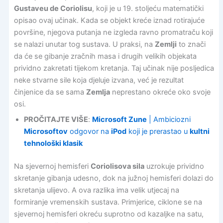
Gustaveu de Coriolisu
, koji je u 19. stoljeću matematički
opisao ovaj učinak. Kada se objekt kreće iznad rotirajuće
površine, njegova putanja ne izgleda ravno promatraču koji
se nalazi unutar tog sustava. U praksi, na
Zemlji
to znači
da će se gibanje zračnih masa i drugih velikih objekata
prividno zakretati tijekom kretanja. Taj učinak nije posljedica
neke stvarne sile koja djeluje izvana, već je rezultat
činjenice da se sama
Zemlja
neprestano okreće oko svoje
osi.
PROČITAJTE VIŠE
:
Microsoft Zune
| Ambiciozni
Microsoftov
odgovor na
iPod
koji je prerastao u
kultni
tehnološki klasik
Na sjevernoj hemisferi
Coriolisova sila
uzrokuje prividno
skretanje gibanja udesno, dok na južnoj hemisferi dolazi do
skretanja ulijevo. A ova razlika ima velik utjecaj na
formiranje vremenskih sustava. Primjerice, ciklone se na
sjevernoj hemisferi okreću suprotno od kazaljke na satu,