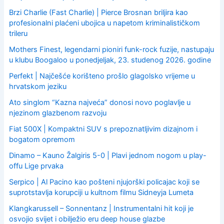
Brzi Charlie (Fast Charlie) | Pierce Brosnan briljira kao
profesionalni plaćeni ubojica u napetom kriminalističkom
trileru
Mothers Finest, legendarni pioniri funk-rock fuzije, nastupaju
u klubu Boogaloo u ponedjeljak, 23. studenog 2026. godine
Perfekt | Najčešće korišteno prošlo glagolsko vrijeme u
hrvatskom jeziku
Ato singlom “Kazna najveća” donosi novo poglavlje u
njezinom glazbenom razvoju
Fiat 500X | Kompaktni SUV s prepoznatljivim dizajnom i
bogatom opremom
Dinamo – Kauno Žalgiris 5-0 | Plavi jednom nogom u play-
offu Lige prvaka
Serpico | Al Pacino kao pošteni njujorški policajac koji se
suprotstavlja korupciji u kultnom filmu Sidneyja Lumeta
Klangkarussell – Sonnentanz | Instrumentalni hit koji je
osvojio svijet i obilježio eru deep house glazbe