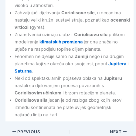
visoko u atmosferi.
Zahvaljujući djelovanju
Coriolisove sile
, u oceanima
nastaju veliki kružni sustavi struja, poznati kao
oceanski
vrtlozi
(gyres).
Znanstvenici uzimaju u obzir
Coriolisovu silu
prilikom
modeliranja
klimatskih promjena
jer ona značajno
utječe na raspodjelu topline diljem planeta.
Fenomen ne djeluje samo na
Zemlji
nego i na drugim
planetima koji se okreću oko svoje osi, poput
Jupitera
i
Saturna
.
Neki od spektakularnih pojaseva oblaka na
Jupiteru
nastali su djelovanjem procesa povezanih s
Coriolisovim učinkom
i brzom rotacijom planeta.
Coriolisova sila
jedan je od razloga zbog kojih letovi
između kontinenata ne prate uvijek geometrijski
najkraću liniju na karti.
PREVIOUS
NEXT