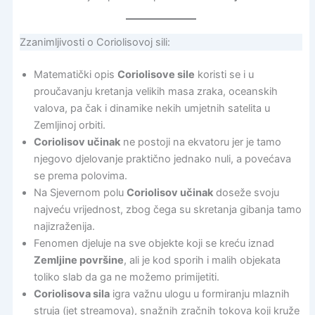
Zzanimljivosti o Coriolisovoj sili:
Matematički opis
Coriolisove sile
koristi se i u
proučavanju kretanja velikih masa zraka, oceanskih
valova, pa čak i dinamike nekih umjetnih satelita u
Zemljinoj orbiti.
Coriolisov učinak
ne postoji na ekvatoru jer je tamo
njegovo djelovanje praktično jednako nuli, a povećava
se prema polovima.
Na Sjevernom polu
Coriolisov učinak
doseže svoju
najveću vrijednost, zbog čega su skretanja gibanja tamo
najizraženija.
Fenomen djeluje na sve objekte koji se kreću iznad
Zemljine površine
, ali je kod sporih i malih objekata
toliko slab da ga ne možemo primijetiti.
Coriolisova sila
igra važnu ulogu u formiranju mlaznih
struja (jet streamova), snažnih zračnih tokova koji kruže