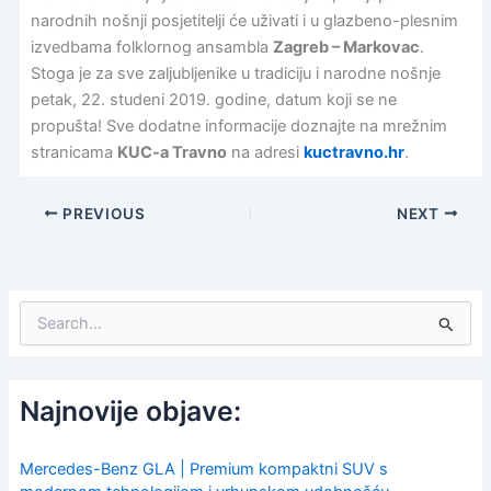
narodnih nošnji posjetitelji će uživati i u glazbeno-plesnim
izvedbama folklornog ansambla
Zagreb – Markovac
.
Stoga je za sve zaljubljenike u tradiciju i narodne nošnje
petak, 22. studeni 2019. godine, datum koji se ne
propušta! Sve dodatne informacije doznajte na mrežnim
stranicama
KUC-a Travno
na adresi
kuctravno.hr
.
PREVIOUS
NEXT
S
e
a
r
c
Najnovije objave:
h
f
o
Mercedes-Benz GLA | Premium kompaktni SUV s
r