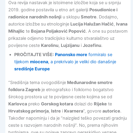
Ova revija nastavak je istoimene izložbe koja se u srpnju
2019. godine postavila u etno art galeriji
Posudionice i
radionice narodnih nošnji
u sklopu
Smotre
. Dodajmo,
autorice izložbe su etnologinje
Lucija Halužan Hačić
,
Ivana
Mihajlic
te
Bojana Poljaković Popović
. A one su postavom
prikazale odjevno tradicijsko kulturno stvaralaštvo uz
povijesne ceste
Karolinu
,
Lujzijanu
i
Jozefinu
.
PROČITAJTE VIŠE:
Panonsko more
formiralo se
tijekom
miocena
, a prekrivalo je veliki dio današnje
središnje Europe
“Središnja tema ovogodišnje
Međunarodne smotre
folklora Zagreb
je etnografsko i folklorno bogatstvo
širokog prostora uz te povijesne ceste kojima se od
Karlovca
preko
Gorskog kotara
dolazi do
Rijeke
te
Hrvatskog primorja
,
Istre
i
Kvarnera
“, govore
autorice
.
Također napominju i da je “naizgled teško povezati gradnju
ceste s razvojem narodnih nošnji”. No, prema njihovim
tvrdnjama, ove su pojave zapravo neraskidivo vezane.