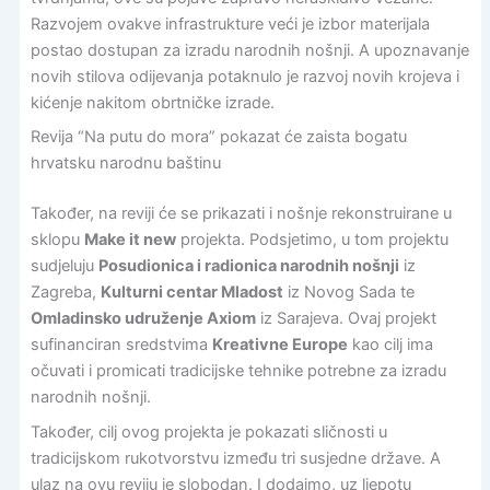
Razvojem ovakve infrastrukture veći je izbor materijala
postao dostupan za izradu narodnih nošnji. A upoznavanje
novih stilova odijevanja potaknulo je razvoj novih krojeva i
kićenje nakitom obrtničke izrade.
Revija “Na putu do mora” pokazat će zaista bogatu
hrvatsku narodnu baštinu
Također, na reviji će se prikazati i nošnje rekonstruirane u
sklopu
Make it new
projekta. Podsjetimo, u tom projektu
sudjeluju
Posudionica i radionica narodnih nošnji
iz
Zagreba,
Kulturni centar Mladost
iz Novog Sada te
Omladinsko udruženje Axiom
iz Sarajeva. Ovaj projekt
sufinanciran sredstvima
Kreativne Europe
kao cilj ima
očuvati i promicati tradicijske tehnike potrebne za izradu
narodnih nošnji.
Također, cilj ovog projekta je pokazati sličnosti u
tradicijskom rukotvorstvu između tri susjedne države. A
ulaz na ovu reviju je slobodan. I dodajmo, uz ljepotu