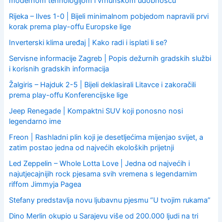
modernom tehnologijom i vrhunskom udobnošću
:
Rijeka – Ilves 1-0 | Bijeli minimalnom pobjedom napravili prvi
korak prema play-offu Europske lige
Inverterski klima uređaj | Kako radi i isplati li se?
Servisne informacije Zagreb | Popis dežurnih gradskih službi
i korisnih gradskih informacija
Žalgiris – Hajduk 2-5 | Bijeli deklasirali Litavce i zakoračili
prema play-offu Konferencijske lige
Jeep Renegade | Kompaktni SUV koji ponosno nosi
legendarno ime
Freon | Rashladni plin koji je desetljećima mijenjao svijet, a
zatim postao jedna od najvećih ekoloških prijetnji
Led Zeppelin – Whole Lotta Love | Jedna od najvećih i
najutjecajnijih rock pjesama svih vremena s legendarnim
riffom Jimmyja Pagea
Stefany predstavlja novu ljubavnu pjesmu “U tvojim rukama”
Dino Merlin okupio u Sarajevu više od 200.000 ljudi na tri