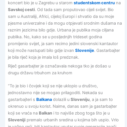
koncert bio je u Zagrebu u starom
studentskom centru
na
Savskoj cesti
. Od tada sam proputovao cijeli svijet. Bio
sam u Australiji, Africi, cijeloj Europi i shvatio da su moje
pjesme univerzalne i da mogu otpjevati srodnim dušama na
raznim jezicima bilo gdje. Urbana je publika moja ciljana
publika. No, kako se u posljednjih trideset godina
promijenio svijet, ja sam recimo jedini slovenski kantautor
koji može nastupati bilo gdje izvan
Slovenije
. Gastarbajter
je bila riječ koja je imala loš predznak.
Riječ gasarbajter je označavala nekoga tko je došao u
drugu državu trbuhom za kruhom
“To je bio i čovjek koji se nije uklopio u društvo,
jednostavno nije se mogao prilagoditi. Nekada su
gastarbajteri s
Balkana
dolazili u
Sloveniju
, a ja sam to
okrenuo u svoju korist. Naime, danas sam ja gastarbajter
koji se vraća na
Balkan
i to najviše zbog toga što je u
Sloveniji
premalo urbanih sredina u kojima bih uspio. Vrlo
je važno reći, biti kantautor unutar svoje generacije znači