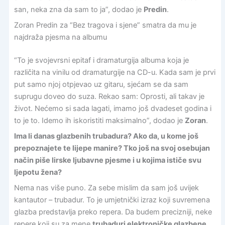
san, neka zna da sam to ja”, dodao je
Predin
.
Zoran Predin za “Bez tragova i sjene” smatra da mu je
najdraža pjesma na albumu
“To je svojevrsni epitaf i dramaturgija albuma koja je
različita na vinilu od dramaturgije na CD-u. Kada sam je prvi
put samo njoj otpjevao uz gitaru, sjećam se da sam
suprugu doveo do suza. Rekao sam: Oprosti, ali takav je
život. Nećemo si sada lagati, imamo još dvadeset godina i
to je to. Idemo ih iskoristiti maksimalno”, dodao je
Zoran
.
Ima li danas glazbenih trubadura? Ako da, u kome još
prepoznajete te lijepe manire? Tko još na svoj osebujan
način piše lirske ljubavne pjesme i u kojima ističe svu
ljepotu žena?
Nema nas više puno. Za sebe mislim da sam još uvijek
kantautor – trubadur. To je umjetnički izraz koji suvremena
glazba predstavlja preko repera. Da budem precizniji, neke
repere koji su za mene
trubaduri elektroničke glazbene