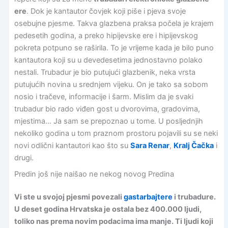
ere
. Dok je kantautor čovjek koji piše i pjeva svoje
osebujne pjesme. Takva glazbena praksa počela je krajem
pedesetih godina, a preko hipijevske ere i hipijevskog
pokreta potpuno se raširila. To je vrijeme kada je bilo puno
kantautora koji su u devedesetima jednostavno polako
nestali. Trubadur je bio putujući glazbenik, neka vrsta
putujućih novina u srednjem vijeku. On je tako sa sobom
nosio i tračeve, informacije i šarm. Mislim da je svaki
trubadur bio rado viđen gost u dvorovima, gradovima,
mjestima… Ja sam se prepoznao u tome. U posljednjih
nekoliko godina u tom praznom prostoru pojavili su se neki
novi odlični kantautori kao što su
Sara Renar
,
Kralj Čačka
i
drugi.
Predin još nije naišao ne nekog novog Predina
Vi ste u svojoj pjesmi povezali
gastarbajtere
i trubadure.
U deset godina Hrvatska je ostala bez 400.000 ljudi,
toliko nas prema novim podacima ima manje. Ti ljudi koji