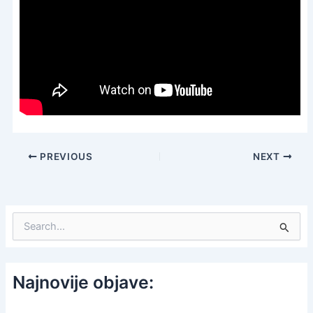
PREVIOUS
NEXT
S
e
a
r
c
Najnovije objave:
h
f