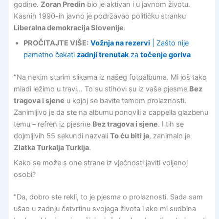
godine.
Zoran Predin
bio je aktivan i u javnom životu.
Kasnih 1990-ih javno je podržavao političku stranku
Liberalna demokracija Slovenije
.
PROČITAJTE VIŠE:
Vožnja na rezervi
| Zašto nije
pametno čekati
zadnji trenutak
za
točenje goriva
“Na nekim starim slikama iz našeg fotoalbuma. Mi još tako
mladi ležimo u travi… To su stihovi su iz vaše pjesme
Bez
tragova i sjene
u kojoj se bavite temom prolaznosti.
Zanimljivo je da ste na albumu ponovili a cappella glazbenu
temu – refren iz pjesme
Bez tragova i sjene
. I tih se
dojmljivih 55 sekundi nazvali
To ću biti ja
, zanimalo je
Zlatka Turkalja Turkija
.
Kako se može s one strane iz vječnosti javiti voljenoj
osobi?
“Da, dobro ste rekli, to je pjesma o prolaznosti. Sada sam
ušao u zadnju četvrtinu svojega života i ako mi sudbina