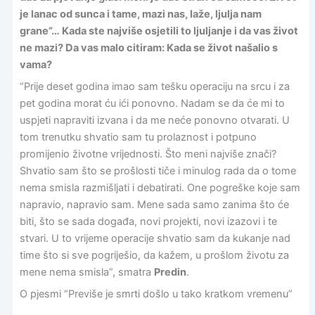
je lanac od sunca i tame, mazi nas, laže, ljulja nam
grane”… Kada ste najviše osjetili to ljuljanje i da vas život
ne mazi? Da vas malo citiram: Kada se život našalio s
vama?
“Prije deset godina imao sam tešku operaciju na srcu i za
pet godina morat ću ići ponovno. Nadam se da će mi to
uspjeti napraviti izvana i da me neće ponovno otvarati. U
tom trenutku shvatio sam tu prolaznost i potpuno
promijenio životne vrijednosti. Što meni najviše znači?
Shvatio sam što se prošlosti tiče i minulog rada da o tome
nema smisla razmišljati i debatirati. One pogreške koje sam
napravio, napravio sam. Mene sada samo zanima što će
biti, što se sada događa, novi projekti, novi izazovi i te
stvari. U to vrijeme operacije shvatio sam da kukanje nad
time što si sve pogriješio, da kažem, u prošlom životu za
mene nema smisla”, smatra
Predin
.
O pjesmi “Previše je smrti došlo u tako kratkom vremenu”