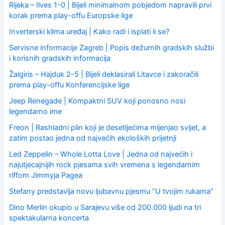
o
Rijeka – Ilves 1-0 | Bijeli minimalnom pobjedom napravili prvi
r
korak prema play-offu Europske lige
:
Inverterski klima uređaj | Kako radi i isplati li se?
Servisne informacije Zagreb | Popis dežurnih gradskih službi
i korisnih gradskih informacija
Žalgiris – Hajduk 2-5 | Bijeli deklasirali Litavce i zakoračili
prema play-offu Konferencijske lige
Jeep Renegade | Kompaktni SUV koji ponosno nosi
legendarno ime
Freon | Rashladni plin koji je desetljećima mijenjao svijet, a
zatim postao jedna od najvećih ekoloških prijetnji
Led Zeppelin – Whole Lotta Love | Jedna od najvećih i
najutjecajnijih rock pjesama svih vremena s legendarnim
riffom Jimmyja Pagea
Stefany predstavlja novu ljubavnu pjesmu “U tvojim rukama”
Dino Merlin okupio u Sarajevu više od 200.000 ljudi na tri
spektakularna koncerta