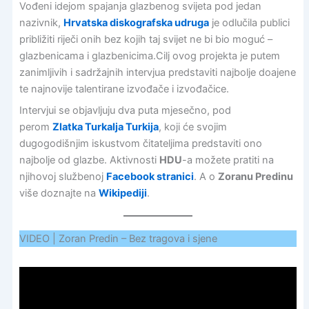
Vođeni idejom spajanja glazbenog svijeta pod jedan
nazivnik,
Hrvatska diskografska udruga
je odlučila publici
približiti riječi onih bez kojih taj svijet ne bi bio moguć –
glazbenicama i glazbenicima.Cilj ovog projekta je putem
zanimljivih i sadržajnih intervjua predstaviti najbolje doajene
te najnovije talentirane izvođače i izvođačice.
Intervjui se objavljuju dva puta mjesečno, pod
perom
Zlatka Turkalja Turkija
, koji će svojim
dugogodišnjim iskustvom čitateljima predstaviti ono
najbolje od glazbe. Aktivnosti
HDU
-a možete pratiti na
njihovoj službenoj
Facebook stranici
. A o
Zoranu Predinu
više doznajte na
Wikipediji
.
VIDEO | Zoran Predin – Bez tragova i sjene