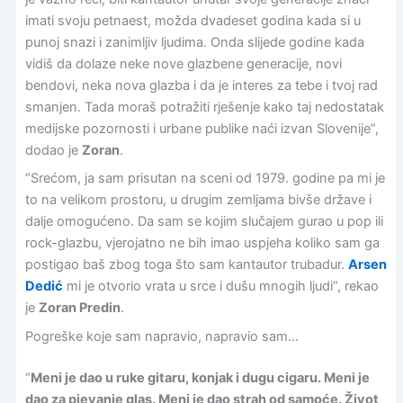
imati svoju petnaest, možda dvadeset godina kada si u
punoj snazi i zanimljiv ljudima. Onda slijede godine kada
vidiš da dolaze neke nove glazbene generacije, novi
bendovi, neka nova glazba i da je interes za tebe i tvoj rad
smanjen. Tada moraš potražiti rješenje kako taj nedostatak
medijske pozornosti i urbane publike naći izvan Slovenije”,
dodao je
Zoran
.
“Srećom, ja sam prisutan na sceni od 1979. godine pa mi je
to na velikom prostoru, u drugim zemljama bivše države i
dalje omogućeno. Da sam se kojim slučajem gurao u pop ili
rock-glazbu, vjerojatno ne bih imao uspjeha koliko sam ga
postigao baš zbog toga što sam kantautor trubadur.
Arsen
Dedić
mi je otvorio vrata u srce i dušu mnogih ljudi”, rekao
je
Zoran Predin
.
Pogreške koje sam napravio, napravio sam…
“
Meni je dao u ruke gitaru, konjak i dugu cigaru. Meni je
dao za pjevanje glas. Meni je dao strah od samoće. Život