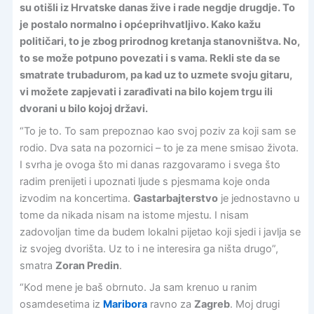
su otišli iz Hrvatske danas žive i rade negdje drugdje. To
je postalo normalno i općeprihvatljivo. Kako kažu
političari, to je zbog prirodnog kretanja stanovništva. No,
to se može potpuno povezati i s vama. Rekli ste da se
smatrate trubadurom, pa kad uz to uzmete svoju gitaru,
vi možete zapjevati i zarađivati na bilo kojem trgu ili
dvorani u bilo kojoj državi.
“To je to. To sam prepoznao kao svoj poziv za koji sam se
rodio. Dva sata na pozornici – to je za mene smisao života.
I svrha je ovoga što mi danas razgovaramo i svega što
radim prenijeti i upoznati ljude s pjesmama koje onda
izvodim na koncertima.
Gastarbajterstvo
je jednostavno u
tome da nikada nisam na istome mjestu. I nisam
zadovoljan time da budem lokalni pijetao koji sjedi i javlja se
iz svojeg dvorišta. Uz to i ne interesira ga ništa drugo”,
smatra
Zoran Predin
.
“Kod mene je baš obrnuto. Ja sam krenuo u ranim
osamdesetima iz
Maribora
ravno za
Zagreb
. Moj drugi