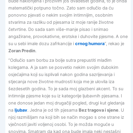
bude naklonjena i proživim još dvadeset godina, to je onda
matematički potpuno točno. Zato sam odlučio da ću
ponovno pjevati o nekim svojim intimnijim, osobnim
stvarima za razliku od pjesama iz moje ranije životne
četvrtine. Do sada sam više-manje pisao i snimao
angažirane, provokativne, erotske i duhovite pjesme. A one
su u sebi imale dozu zafrkancije i
crnog humora
“, rekao je
Zoran Predin
.
“Odlučio sam borbu za bolje sutra prepustiti mlađim
kolegama. A ja sam se posvetio nekim svojim dubokim
osjećajima koji su isplivali nakon godina sazrijevanja i
stjecanja nove životne mudrosti koja me je ulovila iza
šezdesetih godina. To je sada moj glazbeni akcent. To su
intimnije pjesme koje su iz kategorije ljubavnih pjesama. I
one donose jedan moj drugačiji pogled, drugi kut gledanja
na
ljubav
. Jedna je od tih pjesama
Bez tragova i sjene
. U
njoj razmišljam na koji bih se način mogao s one strane iz
vječnosti javiti voljenoj osobi. To je možda moguće u
snovima. Smatram da kad ona bude imala neki nestašni