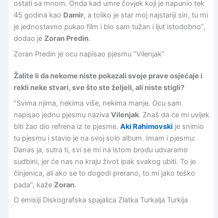
ostati sa mnom. Onda kad umre čovjek koji je napunio tek
45 godina kao
Damir
, a toliko je star moj najstariji sin, tu mi
je jednostavno pukao film i bio sam tužan i ljut istodobno”,
dodao je
Zoran Predin
.
Zoran Predin je ocu napisao pjesmu “Vilenjak”
Žalite li da nekome niste pokazali svoje prave osjećaje i
rekli neke stvari, sve što ste željeli, ali niste stigli?
“Svima njima, nekima više, nekima manje. Ocu sam
napisao jednu pjesmu naziva
Vilenjak
. Znaš da će mi uvijek
biti žao dio refrena iz te pjesme.
Aki Rahimovski
je snimio
tu pjesmu i stavio je na svoj solo album. Imam i pjesmu:
Danas ja, sutra ti, svi se mi na istom brodu udvaramo
sudbini, jer će nas na kraju život ipak svakog ubiti. To je
činjenica, ali ako se to dogodi prerano, to mi jako teško
pada”, kaže
Zoran
.
O emisiji Diskografska spajalica Zlatka Turkalja Turkija