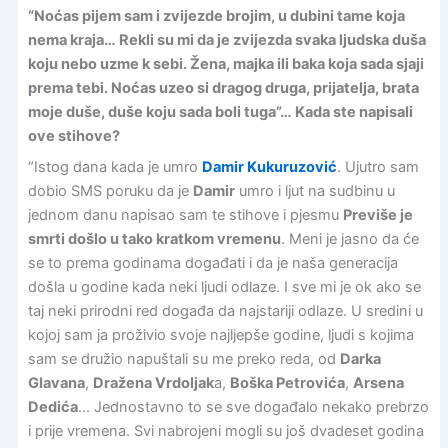
“Noćas pijem sam i zvijezde brojim, u dubini tame koja
nema kraja… Rekli su mi da je zvijezda svaka ljudska duša
koju nebo uzme k sebi. Žena, majka ili baka koja sada sjaji
prema tebi. Noćas uzeo si dragog druga, prijatelja, brata
moje duše, duše koju sada boli tuga”… Kada ste napisali
ove stihove?
“Istog dana kada je umro
Damir Kukuruzović
. Ujutro sam
dobio SMS poruku da je
Damir
umro i ljut na sudbinu u
jednom danu napisao sam te stihove i pjesmu
Previše je
smrti došlo u tako kratkom vremenu
. Meni je jasno da će
se to prema godinama događati i da je naša generacija
došla u godine kada neki ljudi odlaze. I sve mi je ok ako se
taj neki prirodni red događa da najstariji odlaze. U sredini u
kojoj sam ja proživio svoje najljepše godine, ljudi s kojima
sam se družio napuštali su me preko reda, od
Darka
Glavana
,
Dražena Vrdoljak
a,
Boška Petrovića
,
Arsena
Dedića
… Jednostavno to se sve događalo nekako prebrzo
i prije vremena. Svi nabrojeni mogli su još dvadeset godina