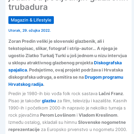
trubadura
Magazin & Lifestyle
Utorak, 29. ožujka 2022.
Zoran Predin veliki je slovenski glazbenik, ali i
tekstopisac, slikar, fotograf i strip-autor… A njega je
ugostio Zlatko Turkalj Turki u još jednom u nizu intervjua
u sklopu atraktivnog glazbenog projekta
Diskografska
spajalica
. Podsjetimo, ovaj projekt podržava i Hrvatska
diskografska udruga, a emitira se na
Drugom programu
Hrvatskog radija
.
Predin je 1980-ih bio vođa folk rock sastava
Lačni Franz
.
Pisao je također
glazbu
za film, televiziju i kazalište. Kasnih
1990-ih i početkom 2000-ih napravio je nekoliko turneja s
rock pjevačima
Perom Lovšinom
i
Vladom Kreslinom
.
Između ostalog, skladali su himnu
Slovenske nogometne
reprezentacije
za Europsko prvenstvo u nogometu 2000.