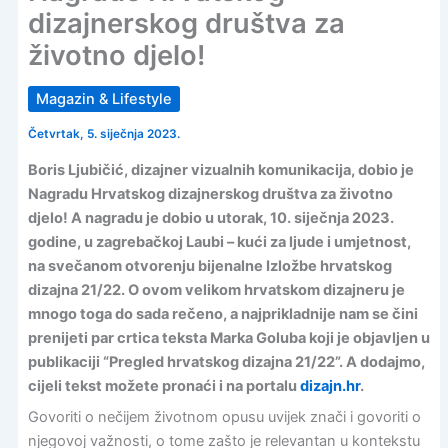
dizajnerskog društva za
životno djelo!
Magazin & Lifestyle
Četvrtak, 5. siječnja 2023.
Boris Ljubičić, dizajner vizualnih komunikacija, dobio je
Nagradu Hrvatskog dizajnerskog društva za životno
djelo! A nagradu je dobio u utorak, 10. siječnja 2023.
godine, u zagrebačkoj Laubi – kući za ljude i umjetnost,
na svečanom otvorenju bijenalne Izložbe hrvatskog
dizajna 21/22. O ovom velikom hrvatskom dizajneru je
mnogo toga do sada rečeno, a najprikladnije nam se čini
prenijeti par crtica teksta Marka Goluba koji je objavljen u
publikaciji “Pregled hrvatskog dizajna 21/22”. A dodajmo,
cijeli tekst možete pronaći i na portalu
dizajn.hr
.
Govoriti o nečijem životnom opusu uvijek znači i govoriti o
njegovoj važnosti, o tome zašto je relevantan u kontekstu