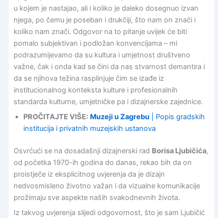
u kojem je nastajao, ali i koliko je daleko dosegnuo izvan
njega, po čemu je poseban i drukčiji, što nam on znači i
koliko nam znači. Odgovor na to pitanje uvijek će biti
pomalo subjektivan i podložan konvencijama – mi
podrazumijevamo da su kultura i umjetnost društveno
važne, čak i onda kad se čini da nas stvarnost demantira i
da se njihova težina rasplinjuje čim se izađe iz
institucionalnog konteksta kulture i profesionalnih
standarda kulturne, umjetničke pa i dizajnerske zajednice.
PROČITAJTE VIŠE:
Muzeji u Zagrebu
| Popis gradskih
institucija i privatnih muzejskih ustanova
Osvrćući se na dosadašnji dizajnerski rad
Borisa Ljubičića
,
od početka 1970-ih godina do danas, rekao bih da on
proistječe iz eksplicitnog uvjerenja da je dizajn
nedvosmisleno životno važan i da vizualne komunikacije
prožimaju sve aspekte naših svakodnevnih života.
Iz takvog uvjerenja slijedi odgovornost, što je sam Ljubičić