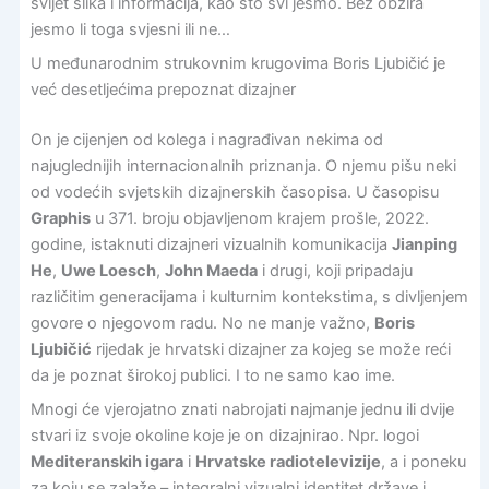
svijet slika i informacija, kao što svi jesmo. Bez obzira
jesmo li toga svjesni ili ne…
U međunarodnim strukovnim krugovima Boris Ljubičić je
već desetljećima prepoznat dizajner
On je cijenjen od kolega i nagrađivan nekima od
najuglednijih internacionalnih priznanja. O njemu pišu neki
od vodećih svjetskih dizajnerskih časopisa. U časopisu
Graphis
u 371. broju objavljenom krajem prošle, 2022.
godine, istaknuti dizajneri vizualnih komunikacija
Jianping
He
,
Uwe Loesch
,
John Maeda
i drugi, koji pripadaju
različitim generacijama i kulturnim kontekstima, s divljenjem
govore o njegovom radu. No ne manje važno,
Boris
Ljubičić
rijedak je hrvatski dizajner za kojeg se može reći
da je poznat širokoj publici. I to ne samo kao ime.
Mnogi će vjerojatno znati nabrojati najmanje jednu ili dvije
stvari iz svoje okoline koje je on dizajnirao. Npr. logoi
Mediteranskih igara
i
Hrvatske radiotelevizije
, a i poneku
za koju se zalaže – integralni vizualni identitet države i