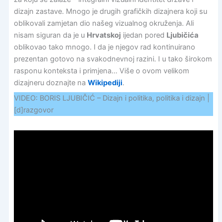
dizajn zastave. Mnogo je drugih grafičkih dizajnera koji su
oblikovali zamjetan dio našeg vizualnog okruženja. Ali
nisam siguran da je u
Hrvatskoj
ijedan pored
Ljubičića
oblikovao tako mnogo. I da je njegov rad kontinuirano
prezentan gotovo na svakodnevnoj razini. I u tako širokom
rasponu konteksta i primjena… Više o ovom velikom
dizajneru doznajte na
Wikipediji
.
VIDEO: BORIS LJUBIČIĆ – Dizajn i politika, politika i dizajn |
[d]razgovor