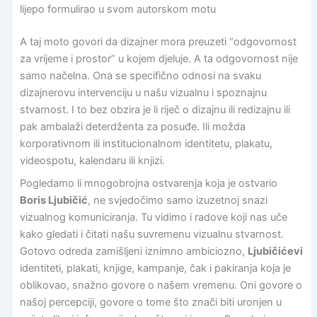
lijepo formulirao u svom autorskom motu
A taj moto govori da dizajner mora preuzeti “odgovornost
za vrijeme i prostor” u kojem djeluje. A ta odgovornost nije
samo načelna. Ona se specifično odnosi na svaku
dizajnerovu intervenciju u našu vizualnu i spoznajnu
stvarnost. I to bez obzira je li riječ o dizajnu ili redizajnu ili
pak ambalaži deterdženta za posuđe. Ili možda
korporativnom ili institucionalnom identitetu, plakatu,
videospotu, kalendaru ili knjizi.
Pogledamo li mnogobrojna ostvarenja koja je ostvario
Boris Ljubičić
, ne svjedočimo samo izuzetnoj snazi
vizualnog komuniciranja. Tu vidimo i radove koji nas uče
kako gledati i čitati našu suvremenu vizualnu stvarnost.
Gotovo odreda zamišljeni iznimno ambiciozno,
Ljubičićevi
identiteti, plakati, knjige, kampanje, čak i pakiranja koja je
oblikovao, snažno govore o našem vremenu. Oni govore o
našoj percepciji, govore o tome što znači biti uronjen u