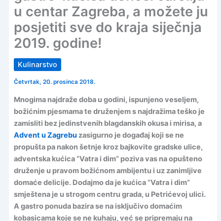
u centar Zagreba, a možete ju
posjetiti sve do kraja siječnja
2019. godine!
Kulinarstvo
Četvrtak, 20. prosinca 2018.
Mnogima najdraže doba u godini, ispunjeno veseljem,
božićnim pjesmama te druženjem s najdražima teško je
zamisliti bez jedinstvenih blagdanskih okusa i mirisa, a
Advent u Zagrebu
zasigurno je događaj koji se ne
propušta pa nakon šetnje kroz bajkovite gradske ulice,
adventska kućica “Vatra i dim” poziva vas na opušteno
druženje u pravom božićnom ambijentu i uz zanimljive
domaće delicije. Dodajmo da je kućica “Vatra i dim”
smještena je u strogom centru grada, u Petrićevoj ulici.
A gastro ponuda bazira se na isključivo domaćim
kobasicama koje se ne kuhaju, već se pripremaju na