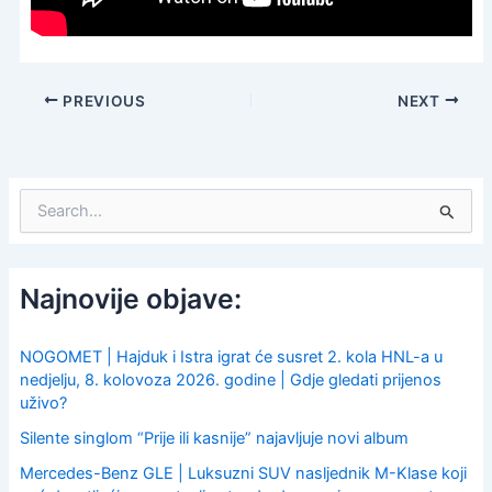
PREVIOUS
NEXT
S
e
a
r
c
Najnovije objave:
h
f
o
NOGOMET | Hajduk i Istra igrat će susret 2. kola HNL-a u
r
nedjelju, 8. kolovoza 2026. godine | Gdje gledati prijenos
:
uživo?
Silente singlom “Prije ili kasnije” najavljuje novi album
Mercedes-Benz GLE | Luksuzni SUV nasljednik M-Klase koji