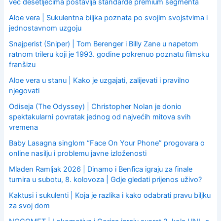
već desetljećima postavlja standarde premium segmenta
Aloe vera | Sukulentna biljka poznata po svojim svojstvima i
jednostavnom uzgoju
Snajperist (Sniper) | Tom Berenger i Billy Zane u napetom
ratnom trileru koji je 1993. godine pokrenuo poznatu filmsku
franšizu
Aloe vera u stanu | Kako je uzgajati, zalijevati i pravilno
njegovati
Odiseja (The Odyssey) | Christopher Nolan je donio
spektakularni povratak jednog od najvećih mitova svih
vremena
Baby Lasagna singlom “Face On Your Phone” progovara o
online nasilju i problemu javne izloženosti
Mladen Ramljak 2026 | Dinamo i Benfica igraju za finale
turnira u subotu, 8. kolovoza | Gdje gledati prijenos uživo?
Kaktusi i sukulenti | Koja je razlika i kako odabrati pravu biljku
za svoj dom