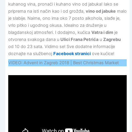
kuhanog vina, pronaći i kuhano vino od jabuka! Iako se
priprema na isti način kao i od grožđa,
vino od jabuke
malo
je slabije. Naime, ono ima oko 7 posto alkohola, slađe je,
vrlo pitko i ugodnog okusa. Idealno za druženje u
blagdanskoj atmosferi. I dodajmo, kućica
Vatra i dim
je
otvorena svakoga dana u
Ulici Frana Petrića
u
Zagrebu
od 10 do 23 sata. Vidimo se! Sve dodatne informacije
doznajte na službenoj
Facebook stranici
ove kućice!
VIDEO: Advent in Zagreb 2018 | Best Christmas Market