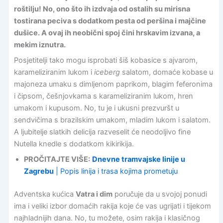
roštilju! No, ono što ih izdvaja od ostalih su mirisna
tostirana peciva s dodatkom pesta od peršina i majčine
dušice. A ovaj ih neobični spoj čini hrskavim izvana, a
mekim iznutra.
Posjetitelji tako mogu isprobati šiš kobasice s ajvarom,
karameliziranim lukom i
iceberg
salatom, domaće kobase u
majoneza umaku s dimljenom paprikom, blagim feferonima
i čipsom, češnjovkama s karameliziranim lukom, hren
umakom i kupusom. No, tu je i ukusni prezvuršt u
sendvičima s brazilskim umakom, mladim lukom i salatom.
A ljubitelje slatkih delicija razveselit će neodoljivo fine
Nutella knedle s dodatkom kikirikija.
PROČITAJTE VIŠE:
Dnevne tramvajske linije u
Zagrebu
| Popis linija i trasa kojima prometuju
Adventska kućica
Vatra i dim
poručuje da u svojoj ponudi
ima i veliki izbor domaćih rakija koje će vas ugrijati i tijekom
najhladnijih dana. No, tu možete, osim rakija i klasičnog