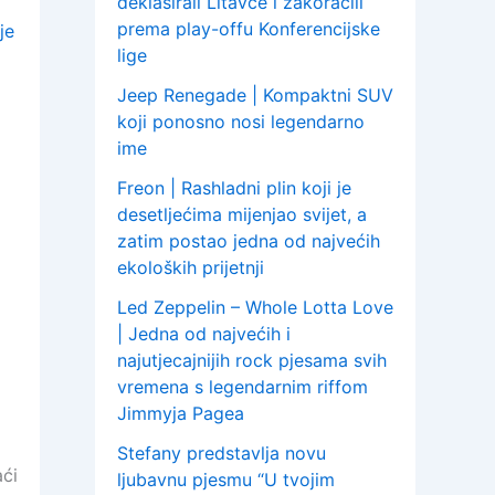
deklasirali Litavce i zakoračili
prema play-offu Konferencijske
je
lige
Jeep Renegade | Kompaktni SUV
koji ponosno nosi legendarno
ime
Freon | Rashladni plin koji je
desetljećima mijenjao svijet, a
zatim postao jedna od najvećih
ekoloških prijetnji
Led Zeppelin – Whole Lotta Love
| Jedna od najvećih i
najutjecajnijih rock pjesama svih
vremena s legendarnim riffom
Jimmyja Pagea
Stefany predstavlja novu
aći
ljubavnu pjesmu “U tvojim