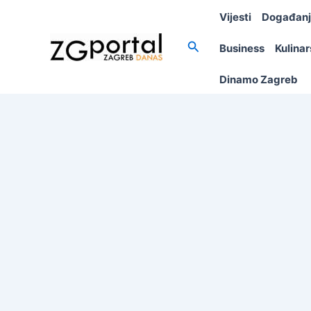
Skip
Vijesti
Događan
to
content
Search
Business
Kulina
Dinamo Zagreb