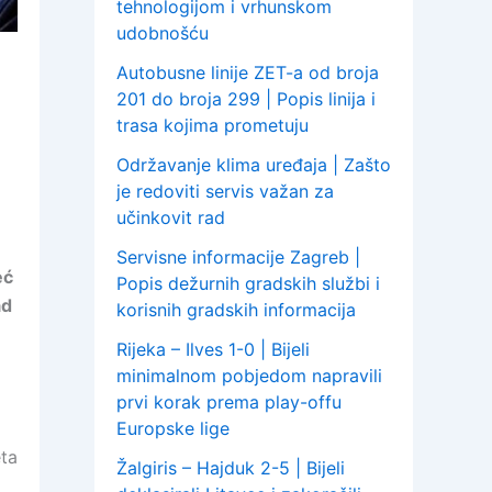
tehnologijom i vrhunskom
udobnošću
Autobusne linije ZET-a od broja
201 do broja 299 | Popis linija i
trasa kojima prometuju
Održavanje klima uređaja | Zašto
je redoviti servis važan za
učinkovit rad
Servisne informacije Zagreb |
eć
Popis dežurnih gradskih službi i
ad
korisnih gradskih informacija
Rijeka – Ilves 1-0 | Bijeli
minimalnom pobjedom napravili
prvi korak prema play-offu
Europske lige
eta
Žalgiris – Hajduk 2-5 | Bijeli