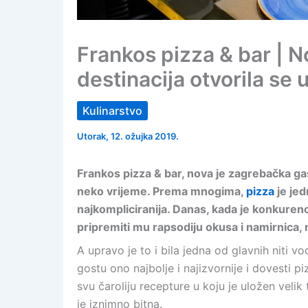
Frankos pizza & bar | 
destinacija otvorila se u
Kulinarstvo
Utorak, 12. ožujka 2019.
Frankos pizza & bar, nova je zagrebačka gast
neko vrijeme. Prema mnogima,
pizza
je jed
najkompliciranija. Danas, kada je konkurencija
pripremiti mu rapsodiju okusa i namirnica, r
A upravo je to i bila jedna od glavnih niti vo
gostu ono najbolje i najizvornije i dovesti 
svu čaroliju recepture u koju je uložen velik
je iznimno bitna.