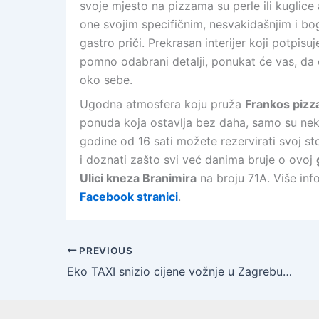
svoje mjesto na pizzama su perle ili kuglice 
one svojim specifičnim, nesvakidašnjim i b
gastro priči. Prekrasan interijer koji potpisu
pomno odabrani detalji, ponukat će vas, da
oko sebe.
Ugodna atmosfera koju pruža
Frankos pizz
ponuda koja ostavlja bez daha, samo su neke
godine od 16 sati možete rezervirati svoj stol
i doznati zašto svi već danima bruje o ovoj
Ulici kneza Branimira
na broju 71A. Više info
Facebook stranici
.
PREVIOUS
Eko TAXI snizio cijene vožnje u Zagrebu, Velikoj Gorici i Zaprešiću | Cijena starta od petka, 8. ožujka 2019. godine, iznosi 4 kune