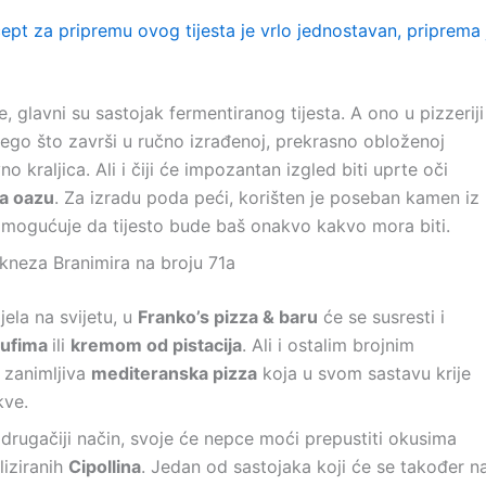
ept za pripremu ovog tijesta je vrlo jednostavan, priprema 
, glavni su sastojak fermentiranog tijesta. A ono u pizzeriji
 nego što završi u ručno izrađenoj, prekrasno obloženoj
no kraljica. Ali i čiji će impozantan izgled biti uprte oči
a oazu
. Za izradu poda peći, korišten je poseban kamen iz
omogućuje da tijesto bude baš onakvo kakvo mora biti.
 kneza Branimira na broju 71a
 jela na svijetu, u
Franko’s pizza & baru
će se susresti i
tufima
ili
kremom od pistacija
. Ali i ostalim brojnim
 zanimljiva
mediteranska pizza
koja u svom sastavu krije
kve.
m drugačiji način, svoje će nepce moći prepustiti okusima
liziranih
Cipollina
. Jedan od sastojaka koji će se također n