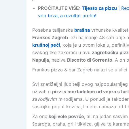
PROČITAJTE VIŠE:
Tijesto za pizzu
| Rec
vrlo brza, a rezultat prefin!
Posebna talijanska
brašna
vrhunske kvalitete
Frankos Zagreb
leži najmanje 48 sati prije
krušnoj peći
, koja je u ovom lokalu, definitiv
svakog tko zakorači u ovu
zagrebačku pizz
Napulja
, naziva
Biscotto di Sorrento
. A on 
Frankos pizza & bar Zagreb nalazi se u ulici
Svi znatiželjni ljubitelji ovog najpopularnijeg
uživati u
pizzi s mortadelom od vepra s tar
zavodljivim
mirodijama. U ponudi je također
sastojke poput kozica, limete, namaza od ti
Za one
koji vole povrće
, ali na jedan sasvi
šparoga, oraha, grill tikvica, gljiva te karame