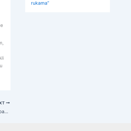
rukama”
ve
m,
li
u
XT
Pričajmo o migreni | Nacionalna kampanja kojoj je cilj osvijestiti ljude da migrena nije bol nego bolest