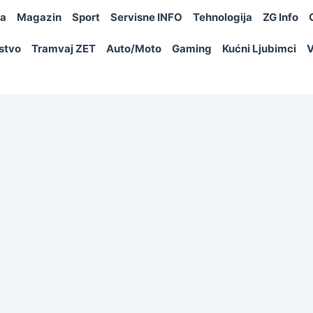
ja
Magazin
Sport
Servisne INFO
Tehnologija
ZG Info
rstvo
Tramvaj ZET
Auto/Moto
Gaming
Kućni Ljubimci
V