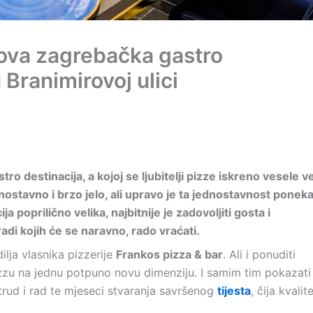
Nova zagrebačka gastro
 Branimirovoj ulici
ro destinacija, a kojoj se ljubitelji pizze iskreno vesele v
nostavno i brzo jelo, ali upravo je ta jednostavnost ponek
 poprilično velika, najbitnije je zadovoljiti gosta i
adi kojih će se naravno, rado vraćati.
dilja vlasnika pizzerije
Frankos pizza & bar
. Ali i ponuditi
pizzu na jednu potpuno novu dimenziju. I samim tim pokazati
 trud i rad te mjeseci stvaranja savršenog
tijesta
, čija kvalit