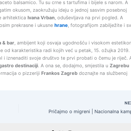
aceto balsamico. Tu su crne s tartufima i bijele s narom. A
ogatim okusom, zaokružuju ideju o jednoj sasvim posebnoj
je arhitektica
Ivana Vrban
, oduševljava na prvi pogled. A
 osim prekrasne i ukusne
hrane
, fotografijom zabilježite i s
a & bar
, ambijent koji osvaja ugodnošću i visokom estetiko
 od karakteristika radi kojih već u petak, 15. ožujka 2019.
 i iznenaditi svoje društvo te prvi probati o čemu je riječ. A
gastro destinaciji
. A ona se, dodajmo, smjestila u
Zagrebu
rmacija o pizzeriji
Frankos Zagreb
doznajte na službenoj
NE