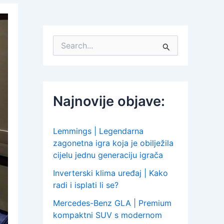
S
e
a
r
c
h
Najnovije objave:
f
o
r
:
Lemmings | Legendarna
zagonetna igra koja je obilježila
cijelu jednu generaciju igrača
Inverterski klima uređaj | Kako
radi i isplati li se?
Mercedes-Benz GLA | Premium
kompaktni SUV s modernom