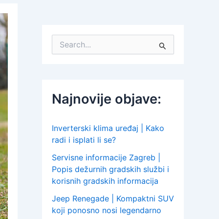
S
e
a
r
c
h
Najnovije objave:
f
o
r
:
Inverterski klima uređaj | Kako
radi i isplati li se?
Servisne informacije Zagreb |
Popis dežurnih gradskih službi i
korisnih gradskih informacija
Jeep Renegade | Kompaktni SUV
koji ponosno nosi legendarno