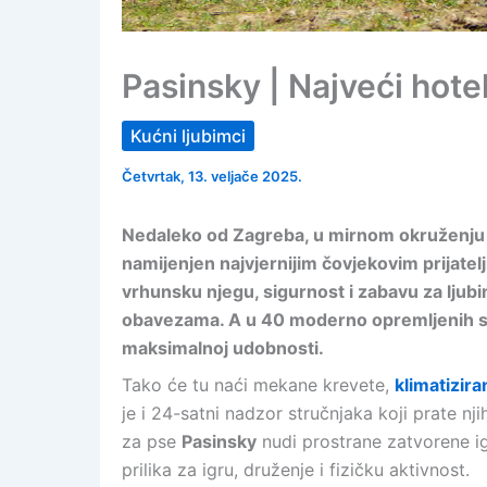
Pasinsky | Najveći hotel
Kućni ljubimci
Četvrtak, 13. veljače 2025.
Nedaleko od Zagreba, u mirnom okruženj
namijenjen najvjernijim čovjekovim prijatel
vrhunsku njegu, sigurnost i zabavu za ljubim
obavezama. A u 40 moderno opremljenih so
maksimalnoj udobnosti.
Tako će tu naći mekane krevete,
klimatizira
je i 24-satni nadzor stručnjaka koji prate nj
za pse
Pasinsky
nudi prostrane zatvorene igr
prilika za igru, druženje i fizičku aktivnost.