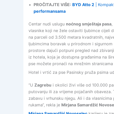
PROČITAJTE VIŠE:
BYD Atto 2
| Kompakt
performansama
Centar nudi uslugu
noćnog smještaja pasa
,
vlasnike koji ne žele ostaviti ljubimce cijel
na parceli od 3.500 metara kvadratnih, najv
ljubimcima boravak u prirodnom i sigurnom 
prostore dajući potpuni pregled nad zbivanj
iz hotela, koja je dostupna građanima na ši
pse možete pronaći na mrežnim stranicama
Hotel i vrtić za pse Pasinsky pruža psima u
“U
Zagrebu
i okolici živi više od 100.000 p
putovanju ili za vrijeme pojačanih obaveza.
zabavu i vrhunsku njegu. Ali i da vlasnicima 
rukama“, rekla je
Mirjana Samardžić Novose
Mirjana Samardžić Novoselec
karijeru je z