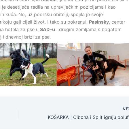
a je desetljeća radila na upravljačkim pozicijama i kao
h kuća. No, uz podršku obitelji, spojila je svoje
ma
koju gaji cijeli život. I tako su pokrenuli
Pasinsky
, centar
ma hotela za pse u
SAD-u
i drugim zemljama s bogatom
 i dnevnoj brizi za pse.
NE