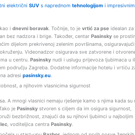
ni električni
SUV
s naprednom
tehnologijom
i impresivnim
 kao i
dnevni boravak
. Točnije, to je
vrtić za pse
idealan za
i dan bez nadzora i brige. Također, centar
Pasinsky
se prosti
ećim dijelom prekrivenoj zelenim površinama, osiguravajući
okruženju. Videonadzor osigurava sve zatvorene i otvoren
ima u centru.
Pasinsky
nudi i uslugu prijevoza ljubimaca u il
rem području Zagreba. Dodatne informacije hotelu i vrtiću z
 na adresi
pasinsky.eu
.
dobnost, a njihovim vlasnicima sigurnost
asa. A mnogi vlasnici nemaju rješenje kamo s njima kada su 
 Tako je
Pasinsky
stvoren s ciljem da im osigura sigurnost,
pruži bezbrižnost, znajući da su njihovi ljubimci u najboljim
lec
, voditeljica centra
Pasinsky
.
apočela u start-upu
Razbor
, jednom od prvih posve ženskih