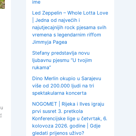
ime
Led Zeppelin – Whole Lotta Love
| Jedna od najvećih i
najutjecajnijih rock pjesama svih
vremena s legendarnim riffom
Jimmyja Pagea
Stefany predstavlja novu
ljubavnu pjesmu “U tvojim
rukama”
Dino Merlin okupio u Sarajevu
više od 200.000 ljudi na tri
spektakularna koncerta
NOGOMET | Rijeka i Ilves igraju
tu
prvi susret 3. pretkola
ć
Konferencijske lige u četvrtak, 6.
kolovoza 2026. godine | Gdje
gledati prijenos uživo?