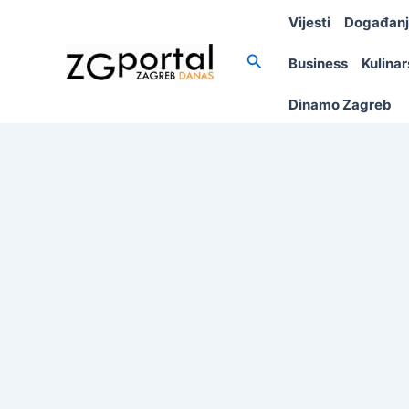
Skip
Vijesti
Događan
to
content
Search
Business
Kulina
Dinamo Zagreb