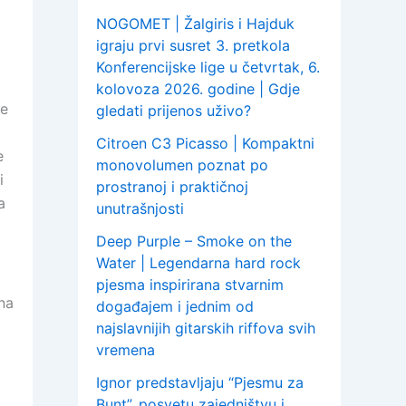
NOGOMET | Žalgiris i Hajduk
igraju prvi susret 3. pretkola
Konferencijske lige u četvrtak, 6.
kolovoza 2026. godine | Gdje
re
gledati prijenos uživo?
Citroen C3 Picasso | Kompaktni
e
monovolumen poznat po
i
prostranoj i praktičnoj
a
unutrašnjosti
Deep Purple – Smoke on the
Water | Legendarna hard rock
pjesma inspirirana stvarnim
na
događajem i jednim od
najslavnijih gitarskih riffova svih
vremena
Ignor predstavljaju “Pjesmu za
Bunt”, posvetu zajedništvu i