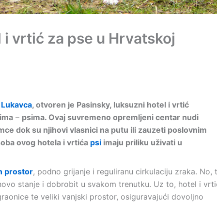
 i vrtić za pse u Hrvatskoj
u
Lukavca
, otvoren je Pasinsky, luksuzni hotel i vrtić
jima
–
psima. Ovaj suvremeno opremljeni centar nudi
ce dok su njihovi vlasnici na putu ili zauzeti poslovnim
ba ovog hotela i vrtića
psi
imaju priliku uživati u
n prostor
, podno grijanje i reguliranu cirkulaciju zraka. No, 
ihovo stanje i dobrobit u svakom trenutku. Uz to, hotel i vrti
aonice te veliki vanjski prostor, osiguravajući dovoljno