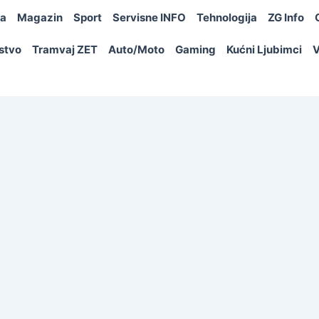
ja
Magazin
Sport
Servisne INFO
Tehnologija
ZG Info
rstvo
Tramvaj ZET
Auto/Moto
Gaming
Kućni Ljubimci
V