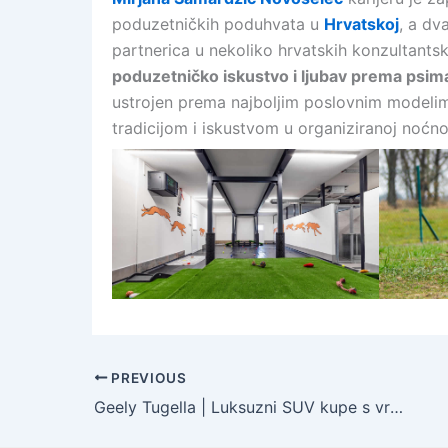
poduzetničkih poduhvata u
Hrvatskoj
, a dv
partnerica u nekoliko hrvatskih konzultantski
poduzetničko iskustvo i ljubav prema psi
ustrojen prema najboljim poslovnim modeli
tradicijom i iskustvom u organiziranoj noćnoj
PREVIOUS
Geely Tugella | Luksuzni SUV kupe s vrhunskim performansama