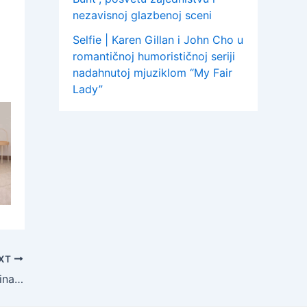
nezavisnoj glazbenoj sceni
Selfie | Karen Gillan i John Cho u
romantičnoj humorističnoj seriji
nadahnutoj mjuziklom “My Fair
Lady”
XT
KOŠARKA | Cibona i Split igraju polufinalni susret Kupa Krešimir Ćosić u Zaboku u petak, 14. veljače 2025. godine | Gdje gledati prijenos uživo?