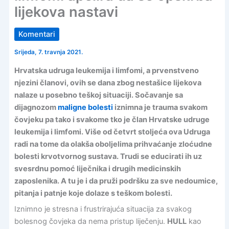
lijekova nastavi
Komentari
Srijeda, 7. travnja 2021.
Hrvatska udruga leukemija i limfomi, a prvenstveno
njezini članovi, ovih se dana zbog nestašice lijekova
nalaze u posebno teškoj situaciji. Sočavanje sa
dijagnozom
maligne bolesti
iznimna je trauma svakom
čovjeku pa tako i svakome tko je član Hrvatske udruge
leukemija i limfomi. Više od četvrt stoljeća ova Udruga
radi na tome da olakša oboljelima prihvaćanje zloćudne
bolesti krvotvornog sustava. Trudi se educirati ih uz
svesrdnu pomoć liječnika i drugih medicinskih
zaposlenika. A tu je i da pruži podršku za sve nedoumice,
pitanja i patnje koje dolaze s teškom bolesti.
Iznimno je stresna i frustrirajuća situacija za svakog
bolesnog čovjeka da nema pristup liječenju.
HULL
kao