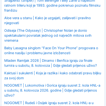
Snajperist (Sniper) | Tom Berenger i Billy Zane u napetom
ratnom trileru koji je 1993. godine pokrenuo poznatu filmsku
franšizu
Aloe vera u stanu | Kako je uzgajati, zalijevati i pravilno
njegovati
Odiseja (The Odyssey) | Christopher Nolan je donio
spektakularni povratak jednog od najvećih mitova svih
vremena
Baby Lasagna singlom “Face On Your Phone” progovara o
online nasilju i problemu javne izloženosti
Mladen Ramljak 2026 | Dinamo i Benfica igraju za finale
turnira u subotu, 8. kolovoza | Gdje gledati prijenos uživo?
Kaktusi i sukulenti | Koja je razlika i kako odabrati pravu biljku
za svoj dom
NOGOMET | Lokomotiva i Gorica igraju susret 2. kola HNL-a
u subotu, 8. kolovoza 2026. godine | Gdje gledati prijenos
uživo?
NOGOMET | Rudeš i Osijek igraju susret 2. kola HNL-a u