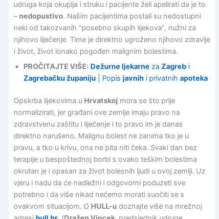
udruga koja okuplja i struku i pacijente želi apelirati da je to
–
nedopustivo
. Našim pacijentima postali su nedostupni
neki od takozvanih “posebno skupih lijekova”, nužni za
njihovo liječenje. Time je direktno ugroženo njihovo zdravlje
i život, život ionako pogođen malignim bolestima.
PROČITAJTE VIŠE:
Dežurne ljekarne
za
Zagreb
i
Zagrebačku županiju
| Popis
javnih
i privatnih
apoteka
Opskrba lijekovima u
Hrvatskoj
mora se što prije
normalizirati, jer građani ove zemlje imaju pravo na
zdravstvenu zaštitu i liječenje i to pravo im je danas
direktno narušeno. Malignu bolest ne zanima tko je u
pravu, a tko u krivu, ona ne pita niti čeka. Svaki dan bez
terapije u bespoštednoj borbi s ovako teškim bolestima
okrutan je i opasan za život bolesnih ljudi u ovoj zemlji. Uz
vjeru i nadu da će nadležni i odgovorni poduzeti sve
potrebno i da više nikad nećemo morati suočiti se s
ovakvom situacijom. O
HULL-u
doznajte više na mrežnoj
adresi
hull.hr
. (
Dražen Vincek
, predsjednik udruge