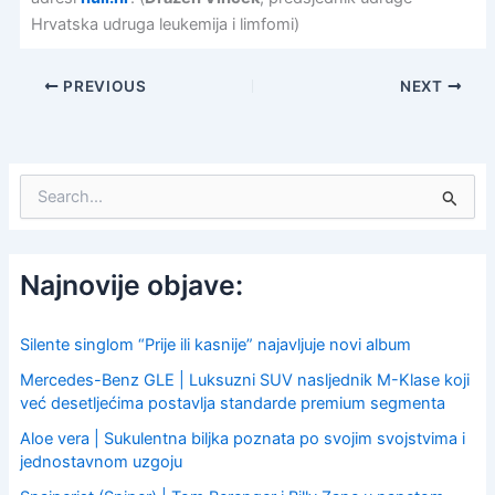
Hrvatska udruga leukemija i limfomi)
PREVIOUS
NEXT
S
e
a
r
c
Najnovije objave:
h
f
o
Silente singlom “Prije ili kasnije” najavljuje novi album
r
Mercedes-Benz GLE | Luksuzni SUV nasljednik M-Klase koji
:
već desetljećima postavlja standarde premium segmenta
Aloe vera | Sukulentna biljka poznata po svojim svojstvima i
jednostavnom uzgoju