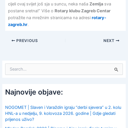
cijeli ovaj svijet još sja u suncu, neka naša
Zemlja
sva
postane sretna!” Više o
Rotary klubu Zagreb Centar
potražite na mrežnim stranicama na adresi
rotary-
zagreb.hr
.
PREVIOUS
NEXT
S
e
a
r
c
Najnovije objave:
h
f
o
NOGOMET | Slaven i Varaždin igraju “derbi sjevera” u 2. kolu
r
HNL-a u nedjelju, 9. kolovoza 2026. godine | Gdje gledati
:
prijenos uživo?