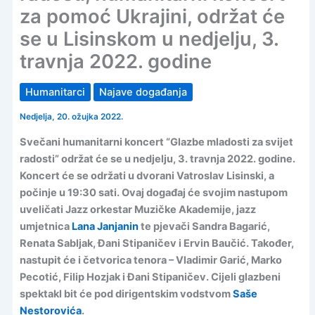
za pomoć Ukrajini, održat će
se u Lisinskom u nedjelju, 3.
travnja 2022. godine
Humanitarci
Najave događanja
Nedjelja, 20. ožujka 2022.
Svečani humanitarni koncert “Glazbe mladosti za svijet
radosti” održat će se u nedjelju, 3. travnja 2022. godine.
Koncert će se održati u dvorani Vatroslav Lisinski, a
počinje u 19:30 sati. Ovaj događaj će svojim nastupom
uveličati Jazz orkestar Muzičke Akademije, jazz
umjetnica
Lana Janjanin
te pjevači Sandra Bagarić,
Renata Sabljak, Đani Stipaničev i Ervin Baučić. Također,
nastupit će i četvorica tenora – Vladimir Garić, Marko
Pecotić, Filip Hozjak i Đani Stipaničev. Cijeli glazbeni
spektakl bit će pod dirigentskim vodstvom
Saše
Nestorovića
.