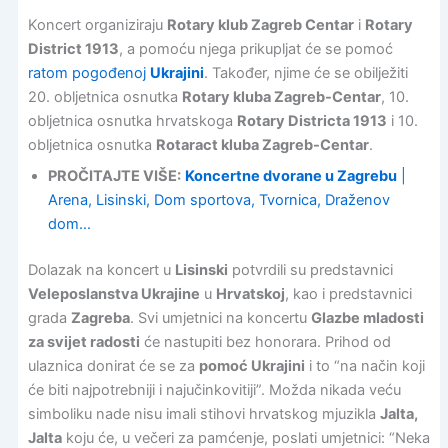
Koncert organiziraju
Rotary klub Zagreb Centar
i
Rotary
District 1913
, a pomoću njega prikupljat će se pomoć
ratom pogođenoj
Ukrajini
. Također, njime će se obilježiti
20. obljetnica osnutka
Rotary kluba Zagreb-Centar
, 10.
obljetnica osnutka hrvatskoga
Rotary Districta 1913
i 10.
obljetnica osnutka
Rotaract kluba Zagreb-Centar
.
PROČITAJTE VIŠE:
Koncertne dvorane u Zagrebu
|
Arena, Lisinski, Dom sportova, Tvornica, Draženov
dom…
Dolazak na koncert u
Lisinski
potvrdili su predstavnici
Veleposlanstva Ukrajine
u
Hrvatskoj
, kao i predstavnici
grada
Zagreba
. Svi umjetnici na koncertu
Glazbe mladosti
za svijet radosti
će nastupiti bez honorara. Prihod od
ulaznica donirat će se za
pomoć Ukrajini
i to “na način koji
će biti najpotrebniji i najučinkovitiji”. Možda nikada veću
simboliku nade nisu imali stihovi hrvatskog mjuzikla
Jalta,
Jalta
koju će, u večeri za pamćenje, poslati umjetnici: “Neka