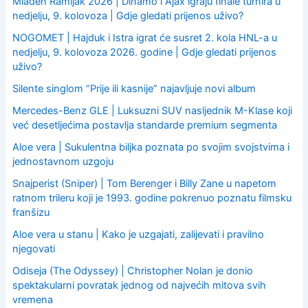
Mladen Ramljak 2026 | Dinamo i Ajax igraju finale turnira u
nedjelju, 9. kolovoza | Gdje gledati prijenos uživo?
NOGOMET | Hajduk i Istra igrat će susret 2. kola HNL-a u
nedjelju, 9. kolovoza 2026. godine | Gdje gledati prijenos
uživo?
Silente singlom “Prije ili kasnije” najavljuje novi album
Mercedes-Benz GLE | Luksuzni SUV nasljednik M-Klase koji
već desetljećima postavlja standarde premium segmenta
Aloe vera | Sukulentna biljka poznata po svojim svojstvima i
jednostavnom uzgoju
Snajperist (Sniper) | Tom Berenger i Billy Zane u napetom
ratnom trileru koji je 1993. godine pokrenuo poznatu filmsku
franšizu
Aloe vera u stanu | Kako je uzgajati, zalijevati i pravilno
njegovati
Odiseja (The Odyssey) | Christopher Nolan je donio
spektakularni povratak jednog od najvećih mitova svih
vremena