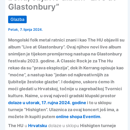
Glastonbury”
Glazba
Petak, 7. lipnja 2024.
Mongolski folk metal ratnici znani i kao The HU objavili su
album “Live at Glastonbury”. Ovaj njihov novi live album
snimljen je tijekom premijernog nastupa na Glastonbury
festivalu 2023. godine. A Classic Rock je za The Hu
rekao da su “prava eksplozija”, dok ih Kerrang opisuje kao
“moćne”, a nastup kao “jedan od najkreativnijih za
ljubitelje žestoke glazbe”. I dodajmo, uskoro ćemo ih
moći gledati u Hrvatskoj, točnije u zagrebačkoj Tvornici
kulture. Naime, u ovaj najveći gradski klupski prostor
dolaze u utorak, 17. rujna 2024. godine
i to u sklopu
turneje “Hishigten”. Ulaznica za ovaj koncert još ima, a
možete ih kupiti putem
online shopa Eventim
.
The HU
u
Hrvatsku
dolaze u sklopu
Hishigten turneje