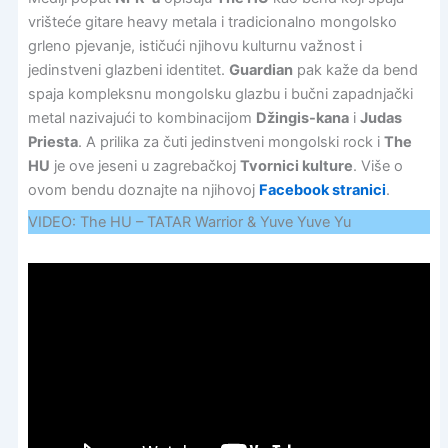
vrišteće gitare heavy metala i tradicionalno mongolsko
grleno pjevanje, ističući njihovu kulturnu važnost i
jedinstveni glazbeni identitet.
Guardian
pak kaže da bend
spaja kompleksnu mongolsku glazbu i bučni zapadnjački
metal nazivajući to kombinacijom
Džingis-kana
i
Judas
Priesta
. A prilika za čuti jedinstveni mongolski rock i
The
HU
je ove jeseni u zagrebačkoj
Tvornici kulture
. Više o
ovom bendu doznajte na njihovoj
Facebook stranici
.
VIDEO: The HU – TATAR Warrior & Yuve Yuve Yu