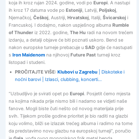
koja ih kroz rujan 2024. godine, vodi po
Europi
. A nastupi
ih kroz 17 datuma vode po
Estoniji
, Latviji,
Poljskoj
,
Njemačkoj,
Češkoj
, Austriji,
Hrvatskoj
, Italiji,
Švicarskoj
i
Francuskoj. I dodajmo, nakon uspješnog albuma
Rumble
of Thunder
iz 2022. godine,
The Hu
radi na novom trećem
izdanju, a detalji objave će biti poznati uskoro. Bend se
nakon europske turneje prebacuje u
SAD
gdje će nastupati
s
Iron Maidenom
na njihovoj
Future Past
turneji kroz
listopad i studeni.
PROČITAJTE VIŠE:
Klubovi u Zagrebu
| Diskoteke i
noćni barovi | Izlasci, clubbing, koncerti…
“Uzbudljivo je svirati opet po
Europi
. Posjetit ćemo mjesta
na kojima nikada prije nismo bili i nadamo se vidjeti naše
fanove. Mogli biste čuti nešto od novog materijala prije
svih. Tijekom prošle godine prioritet je bio raditi na glazbi
koju volimo, bliži se izlazak trećeg albuma i radimo na tome
da predstavimo novu glazbu na europskoj turneji”, poručio
je
Gala
, vođa ovog mongolskog folk metal benda.