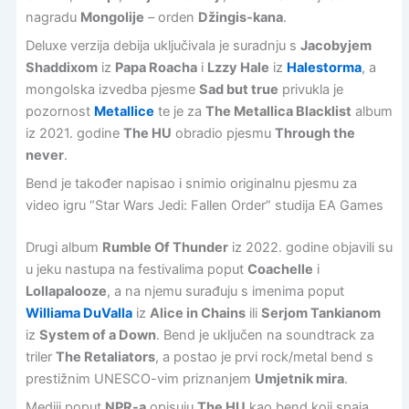
nagradu
Mongolije
– orden
Džingis-kana
.
Deluxe verzija debija uključivala je suradnju s
Jacobyjem
Shaddixom
iz
Papa Roacha
i
Lzzy Hale
iz
Halestorma
, a
mongolska izvedba pjesme
Sad but true
privukla je
pozornost
Metallice
te je za
The Metallica Blacklist
album
iz 2021. godine
The HU
obradio pjesmu
Through the
never
.
Bend je također napisao i snimio originalnu pjesmu za
video igru “Star Wars Jedi: Fallen Order” studija EA Games
Drugi album
Rumble Of Thunder
iz 2022. godine objavili su
u jeku nastupa na festivalima poput
Coachelle
i
Lollapalooze
, a na njemu surađuju s imenima poput
Williama DuValla
iz
Alice in Chains
ili
Serjom Tankianom
iz
System of a Down
. Bend je uključen na soundtrack za
triler
The Retaliators
, a postao je prvi rock/metal bend s
prestižnim UNESCO-vim priznanjem
Umjetnik mira
.
Mediji poput
NPR-a
opisuju
The HU
kao bend koji spaja