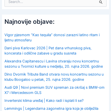
e
a
r
c
Najnovije objave:
h
f
o
Vigor pjesmom “Kao tequila” donosi zarazni latino ritam i
r
ljetnu atmosferu
:
Dani piva Karlovac 2026 | Pet dana vrhunskog piva,
koncerata i odlične zabave u gradu susreta
Alexandra Capitanescu i Lavina otvaraju novu koncertnu
sezonu u Tvornici kulture u nedjelju, 20. rujna 2026. godine
Dino Dvornik Tribute Band otvara novu koncertnu sezonu u
klubu Boogaloo u petak, 25. rujna 2026. godine
Audi Q9 | Novi premium SUV spreman za okršaj s BMW-om
X7 i Mercedesom GLS
Inverterski klima uređaj | Kako radi i isplati li se?
Lemmings | Legendarna zagonetna igra koja je obilježila