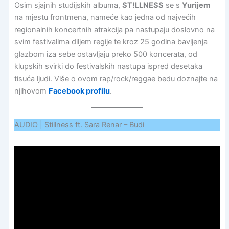
Osim sjajnih studijskih albuma,
ST!LLNESS
se s
Yurijem
na mjestu frontmena, nameće kao jedna od najvećih
regionalnih koncertnih atrakcija pa nastupaju doslovno na
svim festivalima diljem regije te kroz 25 godina bavljenja
glazbom iza sebe ostavljaju preko 500 koncerata, od
klupskih svirki do festivalskih nastupa ispred desetaka
tisuća ljudi. Više o ovom rap/rock/reggae bedu doznajte na
njihovom
Facebook profilu
.
AUDIO | Stillness ft. Sara Renar – Budi