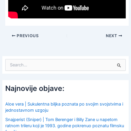
PREVIOUS
NEXT
S
e
a
r
c
Najnovije objave:
h
f
o
Aloe vera | Sukulentna biljka poznata po svojim svojstvima i
r
jednostavnom uzgoju
:
Snajperist (Sniper) | Tom Berenger i Billy Zane u napetom
ratnom trileru koji je 1993. godine pokrenuo poznatu filmsku