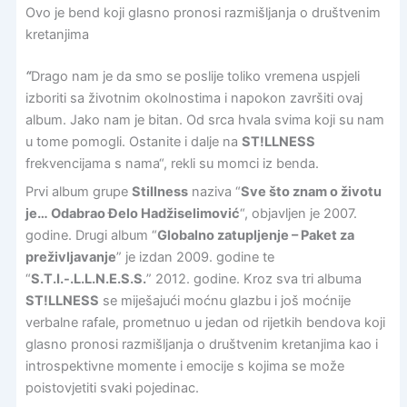
Ovo je bend koji glasno pronosi razmišljanja o društvenim
kretanjima
“
Drago nam je da smo se poslije toliko vremena uspjeli
izboriti sa životnim okolnostima i napokon završiti ovaj
album. Jako nam je bitan. Od srca hvala svima koji su nam
u tome pomogli. Ostanite i dalje na
ST!LLNESS
frekvencijama s nama“, rekli su momci iz benda.
Prvi album grupe
Stillness
naziva “
Sve što znam o životu
je… Odabrao Đelo Hadžiselimović
“, objavljen je 2007.
godine. Drugi album “
Globalno zatupljenje – Paket za
preživljavanje
” je izdan 2009. godine te
“
S.T.I.-.L.L.N.E.S.S.
” 2012. godine. Kroz sva tri albuma
ST!LLNESS
se miješajući moćnu glazbu i još moćnije
verbalne rafale, prometnuo u jedan od rijetkih bendova koji
glasno pronosi razmišljanja o društvenim kretanjima kao i
introspektivne momente i emocije s kojima se može
poistovjetiti svaki pojedinac.