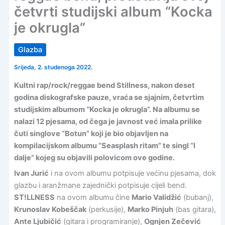
četvrti studijski album “Kocka
je okrugla”
Glazba
Srijeda, 2. studenoga 2022.
Kultni rap/rock/reggae bend Stillness, nakon deset
godina diskografske pauze, vraća se sjajnim, četvrtim
studijskim albumom “Kocka je okrugla”. Na albumu se
nalazi 12 pjesama, od čega je javnost već imala prilike
čuti singlove “Botun” koji je bio objavljen na
kompilacijskom albumu “Seasplash ritam” te singl “I
dalje” kojeg su objavili polovicom ove godine.
Ivan Jurić
i na ovom albumu potpisuje većinu pjesama, dok
glazbu i aranžmane zajednički potpisuje cijeli bend.
ST!LLNESS
na ovom albumu čine
Mario Validžić
(bubanj),
Krunoslav Kobeščak
(perkusije),
Marko Pinjuh
(bas gitara),
Ante Ljubičić
(gitara i programiranje),
Ognjen Zečević