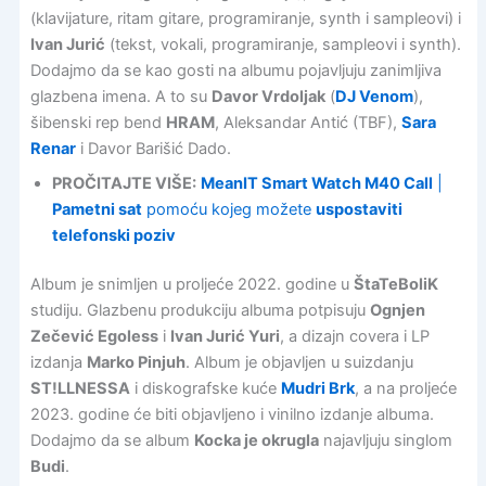
(klavijature, ritam gitare, programiranje, synth i sampleovi) i
Ivan Jurić
(tekst, vokali, programiranje, sampleovi i synth).
Dodajmo da se kao gosti na albumu pojavljuju zanimljiva
glazbena imena. A to su
Davor Vrdoljak
(
DJ Venom
),
šibenski rep bend
HRAM
, Aleksandar Antić (TBF),
Sara
Renar
i Davor Barišić Dado.
PROČITAJTE VIŠE:
MeanIT Smart Watch M40 Call
|
Pametni sat
pomoću kojeg možete
uspostaviti
telefonski poziv
Album je snimljen u proljeće 2022. godine u
ŠtaTeBoliK
studiju. Glazbenu produkciju albuma potpisuju
Ognjen
Zečević Egoless
i
Ivan Jurić Yuri
, a dizajn covera i LP
izdanja
Marko Pinjuh
. Album je objavljen u suizdanju
ST!LLNESSA
i diskografske kuće
Mudri Brk
, a na proljeće
2023. godine će biti objavljeno i vinilno izdanje albuma.
Dodajmo da se album
Kocka je okrugla
najavljuju singlom
Budi
.