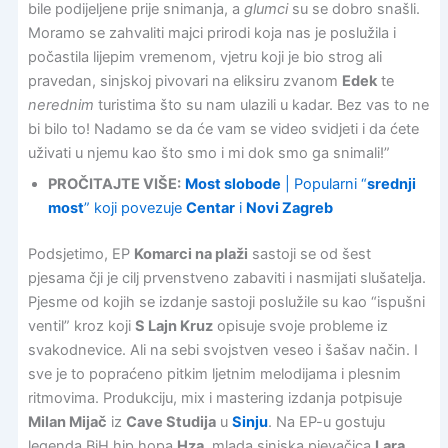
bile podijeljene prije snimanja, a
glumci
su se dobro snašli.
Moramo se zahvaliti majci prirodi koja nas je poslužila i
počastila lijepim vremenom, vjetru koji je bio strog ali
pravedan, sinjskoj pivovari na eliksiru zvanom
Edek
te
nerednim
turistima što su nam ulazili u kadar. Bez vas to ne
bi bilo to! Nadamo se da će vam se video svidjeti i da ćete
uživati u njemu kao što smo i mi dok smo ga snimali!”
PROČITAJTE VIŠE:
Most slobode
| Popularni “
srednji
most
” koji povezuje
Centar
i
Novi Zagreb
Podsjetimo, EP
Komarci na plaži
sastoji se od šest
pjesama čji je cilj prvenstveno zabaviti i nasmijati slušatelja.
Pjesme od kojih se izdanje sastoji poslužile su kao “ispušni
ventil” kroz koji
S Lajn Kruz
opisuje svoje probleme iz
svakodnevice. Ali na sebi svojstven veseo i šašav način. I
sve je to popraćeno pitkim ljetnim melodijama i plesnim
ritmovima. Produkciju, mix i mastering izdanja potpisuje
Milan Mijač
iz
Cave Studija
u
Sinju
. Na EP-u gostuju
legenda BiH hip hopa
Hza
, mlada sinjska pjevačica
Lara