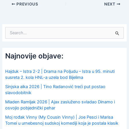
PREVIOUS
NEXT
S
e
a
r
c
Najnovije objave:
h
f
o
Hajduk – Istra 2-2 | Drama na Poljudu – Istra u 95. minuti
r
susreta 2. kola HNL-a uzela bod Bijelima
:
Sinjska alka 2026 | Tino Radanović treći put postao
slavodobitnik
Mladen Ramljak 2026 | Ajax zasluženo svladao Dinamo i
osvojio pobjednički pehar
Moj rođak Vinny (My Cousin Vinny) | Joe Pesci i Marisa
Tomei u urnebesnoj sudskoj komediji koja je postala klasik