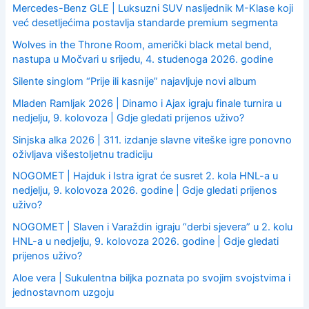
Mercedes-Benz GLE | Luksuzni SUV nasljednik M-Klase koji
već desetljećima postavlja standarde premium segmenta
Wolves in the Throne Room, američki black metal bend,
nastupa u Močvari u srijedu, 4. studenoga 2026. godine
Silente singlom “Prije ili kasnije” najavljuje novi album
Mladen Ramljak 2026 | Dinamo i Ajax igraju finale turnira u
nedjelju, 9. kolovoza | Gdje gledati prijenos uživo?
Sinjska alka 2026 | 311. izdanje slavne viteške igre ponovno
oživljava višestoljetnu tradiciju
NOGOMET | Hajduk i Istra igrat će susret 2. kola HNL-a u
nedjelju, 9. kolovoza 2026. godine | Gdje gledati prijenos
uživo?
NOGOMET | Slaven i Varaždin igraju “derbi sjevera” u 2. kolu
HNL-a u nedjelju, 9. kolovoza 2026. godine | Gdje gledati
prijenos uživo?
Aloe vera | Sukulentna biljka poznata po svojim svojstvima i
jednostavnom uzgoju