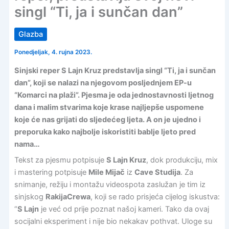
singl “Ti, ja i sunčan dan”
Glazba
Ponedjeljak, 4. rujna 2023.
Sinjski reper S Lajn Kruz predstavlja singl “Ti, ja i sunčan
dan”, koji se nalazi na njegovom posljednjem EP-u
“Komarci na plaži”. Pjesma je oda jednostavnosti ljetnog
dana i malim stvarima koje krase najljepše uspomene
koje će nas grijati do sljedećeg ljeta. A on je ujedno i
preporuka kako najbolje iskoristiti bablje ljeto pred
nama…
Tekst za pjesmu potpisuje
S Lajn Kruz
, dok produkciju, mix
i mastering potpisuje
Mile Mijač
iz
Cave Studija
. Za
snimanje, režiju i montažu videospota zaslužan je tim iz
sinjskog
RakijaCrewa
, koji se rado prisjeća cijelog iskustva:
“
S Lajn
je već od prije poznat našoj kameri. Tako da ovaj
socijalni eksperiment i nije bio nekakav pothvat. Uloge su