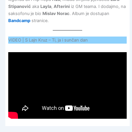
Stipanović
aka
Layla
,
Afterini
iz GM teama. I dodajmo, na
saksofonu je bio
Mislav Norac
. Album je dostupan
Bandcamp
stranice.
VIDEO | S Lajn Kruz – Ti, ja i sunčan dan