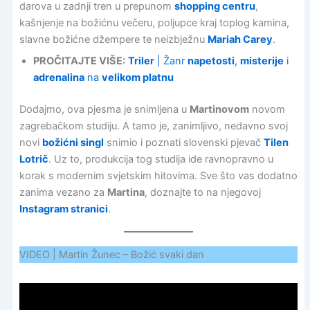
darova u zadnji tren u prepunom
shopping centru
,
kašnjenje na božićnu večeru, poljupce kraj toplog kamina,
slavne božićne džempere te neizbježnu
Mariah Carey
.
PROČITAJTE VIŠE:
Triler
| Žanr
napetosti
,
misterije
i
adrenalina
na
velikom platnu
Dodajmo, ova pjesma je snimljena u
Martinovom
novom
zagrebačkom studiju. A tamo je, zanimljivo, nedavno svoj
novi
božićni singl
snimio i poznati slovenski pjevač
Tilen
Lotrič
. Uz to, produkcija tog studija ide ravnopravno u
korak s modernim svjetskim hitovima. Sve što vas dodatno
zanima vezano za
Martina
, doznajte to na njegovoj
Instagram stranici
.
VIDEO | Martin Žunec – Božić svaki dan