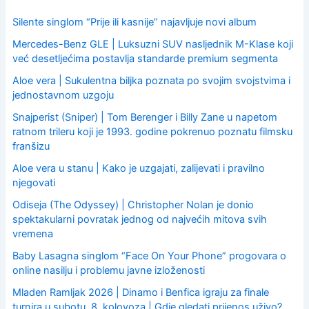
f
o
Silente singlom “Prije ili kasnije” najavljuje novi album
r
Mercedes-Benz GLE | Luksuzni SUV nasljednik M-Klase koji
:
već desetljećima postavlja standarde premium segmenta
Aloe vera | Sukulentna biljka poznata po svojim svojstvima i
jednostavnom uzgoju
Snajperist (Sniper) | Tom Berenger i Billy Zane u napetom
ratnom trileru koji je 1993. godine pokrenuo poznatu filmsku
franšizu
Aloe vera u stanu | Kako je uzgajati, zalijevati i pravilno
njegovati
Odiseja (The Odyssey) | Christopher Nolan je donio
spektakularni povratak jednog od najvećih mitova svih
vremena
Baby Lasagna singlom “Face On Your Phone” progovara o
online nasilju i problemu javne izloženosti
Mladen Ramljak 2026 | Dinamo i Benfica igraju za finale
turnira u subotu, 8. kolovoza | Gdje gledati prijenos uživo?