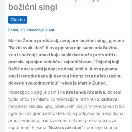
božićni singl
Glazba
Petak, 29. studenoga 2024.
Martin Žunec predstavlja svoj prvi božićni singl, pjesmu
“Božić svaki dan”. A ova pjesma nije samo oda Božiću,
već i snažnoj ljubavi koja svaki dan može pretvoriti u
praznik ispunjen radošću i zajedništvom. “Osjećaj koji
Božić nosi u sebi jedan je od najljepših. A ova pjesma
slavi trenutke kada ljubav tog intenziteta na istu razinu
dovede svakodnevnicu”, rekao je Martin Žunec.
Videospot, kojeg je osmislila
Krešendo Kreativa
, donosi
toplu priču snimljenu kombinacijom retro
VHS kadrova
i
modernih vizuala. Spoj obiteljskih i šaljivih trenutaka stvara
ugodnu i zaigranu atmosferu koja podsjeća na neka divna
prošla vremena, a istovremeno stvara prekrasne nove
uspomene. Pjesma “
Božić svaki dan
” spominje kupnju