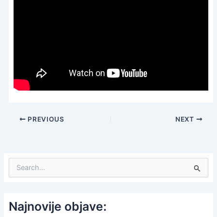
PREVIOUS
NEXT
S
e
a
r
c
Najnovije objave:
h