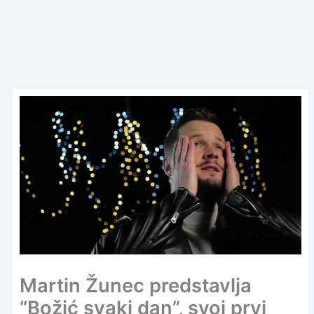
Martin Žunec predstavlja
“Božić svaki dan”, svoj prvi