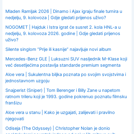
f
o
Mladen Ramljak 2026 | Dinamo i Ajax igraju finale turnira u
r
nedjelju, 9. kolovoza | Gdje gledati prijenos uživo?
:
NOGOMET | Hajduk i Istra igrat će susret 2. kola HNL-a u
nedjelju, 9. kolovoza 2026. godine | Gdje gledati prijenos
uživo?
Silente singlom “Prije ili kasnije” najavljuje novi album
Mercedes-Benz GLE | Luksuzni SUV nasljednik M-Klase koji
već desetljećima postavlja standarde premium segmenta
Aloe vera | Sukulentna biljka poznata po svojim svojstvima i
jednostavnom uzgoju
Snajperist (Sniper) | Tom Berenger i Billy Zane u napetom
ratnom trileru koji je 1993. godine pokrenuo poznatu filmsku
franšizu
Aloe vera u stanu | Kako je uzgajati, zalijevati i pravilno
njegovati
Odiseja (The Odyssey) | Christopher Nolan je donio