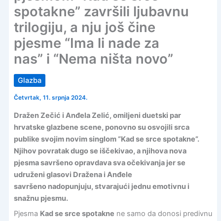
spotakne” završili ljubavnu
trilogiju, a nju još čine
pjesme “Ima li nade za
nas” i “Nema ništa novo”
Glazba
Četvrtak, 11. srpnja 2024.
Dražen Zečić i Anđela Zelić, omiljeni duetski par
hrvatske glazbene scene, ponovno su osvojili srca
publike svojim novim singlom “Kad se srce spotakne”.
Njihov povratak dugo se iščekivao, a njihova nova
pjesma savršeno opravdava sva očekivanja jer se
udruženi glasovi Dražena i Anđele
savršeno nadopunjuju, stvarajući jednu emotivnu i
snažnu pjesmu.
Pjesma
Kad se srce spotakne
ne samo da donosi predivnu