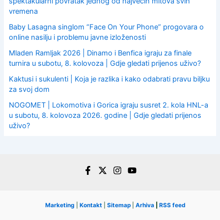
spektakularni povratak jednog od najvećih mitova svih
vremena
Baby Lasagna singlom “Face On Your Phone” progovara o
online nasilju i problemu javne izloženosti
Mladen Ramljak 2026 | Dinamo i Benfica igraju za finale
turnira u subotu, 8. kolovoza | Gdje gledati prijenos uživo?
Kaktusi i sukulenti | Koja je razlika i kako odabrati pravu biljku
za svoj dom
NOGOMET | Lokomotiva i Gorica igraju susret 2. kola HNL-a
u subotu, 8. kolovoza 2026. godine | Gdje gledati prijenos
uživo?
Marketing
|
Kontakt
|
Sitemap
|
Arhiva
|
RSS feed