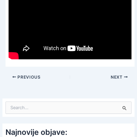
PREVIOUS
NEXT
S
e
a
r
c
Najnovije objave:
h