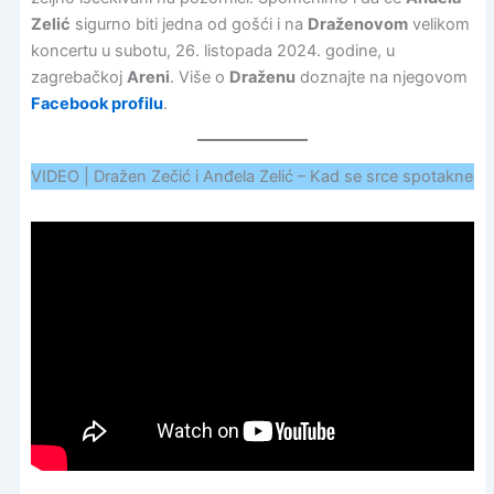
Zelić
sigurno biti jedna od gošći i na
Draženovom
velikom
koncertu u subotu, 26. listopada 2024. godine, u
zagrebačkoj
Areni
. Više o
Draženu
doznajte na njegovom
Facebook profilu
.
VIDEO | Dražen Zečić i Anđela Zelić – Kad se srce spotakne