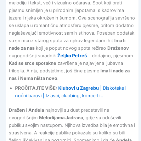
melodiju i tekst, već i vizualno očarava. Spot koji prati
pjesmu snimljen je u prirodnim ljepotama, s kadrovima
jezera i rijeka okruženih šumom. Ova scenografija savršeno
se uklapa u romantičnu atmosferu pjesme, pritom dodatno
naglašavajući emotivnost samih stihova. Poseban dodatak
su snimci iz starog spota za njihov legendarni hit
Ima li
nade za nas
koji je poput novog spota režirao
Draženov
dugogodišnji suradnik
Željko Petreš
. I dodajmo, pjesmom
Kad se srce spotakne
završena je najavljena ljubavna
trilogija. A nju, podsjetimo, još čine pjesme
Ima li nade za
nas
i
Nema ništa novo
.
PROČITAJTE VIŠE:
Klubovi u Zagrebu
| Diskoteke i
noćni barovi | Izlasci, clubbing, koncerti…
Dražen
i
Anđela
najnoviji su duet predstavili na
ovogodišnjim
Melodijama Jadrana
, gdje su oduševili
publiku svojim nastupom. Njihova izvedba bila je emotivna i
strastvena. A reakcije publike pokazale su koliko su bili
željno iščekivani na pozornici. Spomenimo i da će
Anđela