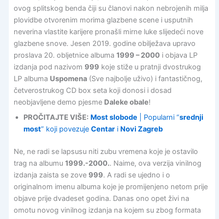
ovog splitskog benda čiji su članovi nakon nebrojenih milja
plovidbe otvorenim morima glazbene scene i usputnih
neverina vlastite karijere pronašli mirne luke slijedeći nove
glazbene snove. Jesen 2019. godine obilježava upravo
proslava 20. obljetnice albuma
1999 – 2000
i objava LP
izdanja pod nazivom
999
koje stiže u pratnji dvostrukog
LP albuma
Uspomena
(Sve najbolje uživo) i fantastičnog,
četverostrukog CD box seta koji donosi i dosad
neobjavljene demo pjesme
Daleke obale
!
PROČITAJTE VIŠE:
Most slobode
| Popularni “
srednji
most
” koji povezuje
Centar
i
Novi Zagreb
Ne, ne radi se lapsusu niti zubu vremena koje je ostavilo
trag na albumu
1999.-2000.
. Naime, ova verzija vinilnog
izdanja zaista se zove
999
. A radi se ujedno i o
originalnom imenu albuma koje je promijenjeno netom prije
objave prije dvadeset godina. Danas ono opet živi na
omotu novog vinilnog izdanja na kojem su zbog formata