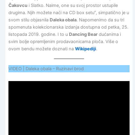
Čakovcu
i Slatko. Naime, one su svoj prostor ustupile
drugima. Njih možete naći na CD box setu”, simpatično je u
svom stilu objasnila
Daleka obala
. Napomenimo da su tri
spomenuta kolekcionarska izdanja dostupna od petka, 25.
listopada 2019. godine. I to u
Dancing Bear
dućanima i
svim bolje opremljenim prodavaonicama ploča. Više o
ovom bendu možete doznati na
Wikipediji
.
VIDEO | Daleka obala – Ruzinavi brod