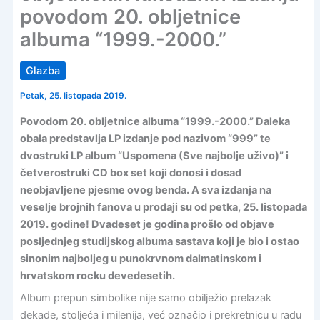
povodom 20. obljetnice
albuma “1999.-2000.”
Glazba
Petak, 25. listopada 2019.
Povodom 20. obljetnice albuma “1999.-2000.” Daleka
obala predstavlja LP izdanje pod nazivom “999” te
dvostruki LP album “Uspomena (Sve najbolje uživo)” i
četverostruki CD box set koji donosi i dosad
neobjavljene pjesme ovog benda. A sva izdanja na
veselje brojnih fanova u prodaji su od petka, 25. listopada
2019. godine! Dvadeset je godina prošlo od objave
posljednjeg studijskog albuma sastava koji je bio i ostao
sinonim najboljeg u punokrvnom dalmatinskom i
hrvatskom rocku devedesetih.
Album prepun simbolike nije samo obilježio prelazak
dekade, stoljeća i milenija, već označio i prekretnicu u radu