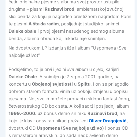
četiri originalne pjesme s albuma svoj prostor ustupile
drugima – pjesmi
Ruzinavi brod
, amblematskoj zvučnoj
slici benda za koju je nagrađen prestižnom nagradom Porin
te pjesmi
A šta da radim
, posljednjoj studijskoj snimci
Daleke obale
i prvoj pjesmi nesuđenog sedmog albuma
benda, albuma obrada koji nikada nije snimljen.
Na dvostrukom LP izdanju stiže i album “Uspomena (Sve
najbolje uživo)”
Podsjetimo, to je prvi i jedini
live album
u cijeloj karijeri
Daleke Obale
. A snimljen je 7. srpnja 2001. godine, na
koncertu u
Obojenoj svjetlosti
u
Splitu
. I on se prilagodio
dobrom starom formatu vinila uz pokoju izmjenu u popisu
pjesama. No, sve ih možete pronaći u sklopu fantastičnog,
četverostrukog CD box seta. A koji sadrži posljednji album
1999.-2000.
uz bonus demo snimku
Ruzinavi brod
, na
kojoj je klavir odsvirao nikad prežaljeni
Oliver Dragojević
,
dvostruki CD
Uspomena (Sve najbolje uživo)
i bonus CD
s remasterom arhivskih, do sada neobjavljenih demo