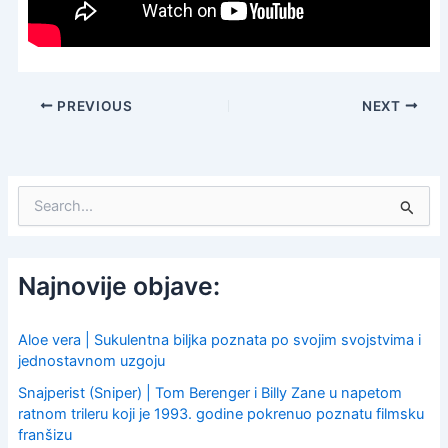
PREVIOUS
NEXT
S
e
a
r
c
Najnovije objave:
h
f
o
Aloe vera | Sukulentna biljka poznata po svojim svojstvima i
r
jednostavnom uzgoju
:
Snajperist (Sniper) | Tom Berenger i Billy Zane u napetom
ratnom trileru koji je 1993. godine pokrenuo poznatu filmsku
franšizu