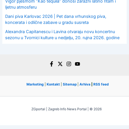
Vigor pjesmom “Kao tequila” donosi zarazni latino ritam i
ljetnu atmosferu
Dani piva Karlovac 2026 | Pet dana vrhunskog piva,
koncerata i odlične zabave u gradu susreta
Alexandra Capitanescu i Lavina otvaraju novu koncertnu
sezonu u Tvornici kulture u nedjelju, 20. rujna 2026. godine
Marketing
|
Kontakt
|
Sitemap
|
Arhiva
|
RSS feed
ZGportal | Zagreb Info News Portal | © 2026