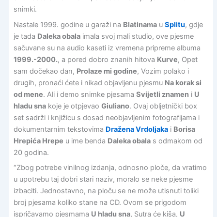
snimki.
Nastale 1999. godine u garaži na
Blatinama
u
Splitu
, gdje
je tada
Daleka obala
imala svoj mali studio, ove pjesme
sačuvane su na audio kaseti iz vremena pripreme albuma
1999.-2000.
, a pored dobro znanih hitova
Kurve
, Opet
sam dočekao dan,
Prolaze mi godine
, Vozim polako i
drugih, pronaći ćete i nikad objavljenu pjesmu
Na korak si
od mene
. Ali i demo snimke pjesama
Svijetli znamen
i
U
hladu sna
koje je otpjevao
Giuliano
. Ovaj obljetnički box
set sadrži i knjižicu s dosad neobjavljenim fotografijama i
dokumentarnim tekstovima
Dražena Vrdoljaka
i
Borisa
Hrepića Hrepe
u ime benda
Daleka obala
s odmakom od
20 godina.
“Zbog potrebe vinilnog izdanja, odnosno ploče, da vratimo
u upotrebu taj dobri stari naziv, moralo se neke pjesme
izbaciti. Jednostavno, na ploču se ne može utisnuti toliki
broj pjesama koliko stane na CD. Ovom se prigodom
ispričavamo pjesmama
U hladu sna
, Sutra će kiša,
U