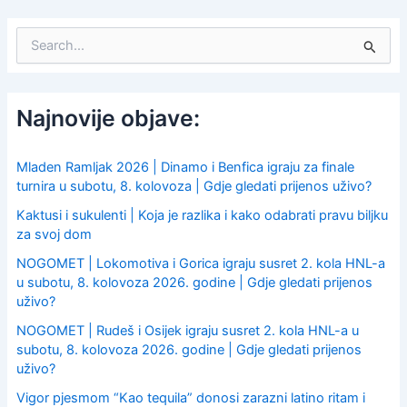
S
e
a
r
c
Najnovije objave:
h
f
o
Mladen Ramljak 2026 | Dinamo i Benfica igraju za finale
r
turnira u subotu, 8. kolovoza | Gdje gledati prijenos uživo?
:
Kaktusi i sukulenti | Koja je razlika i kako odabrati pravu biljku
za svoj dom
NOGOMET | Lokomotiva i Gorica igraju susret 2. kola HNL-a
u subotu, 8. kolovoza 2026. godine | Gdje gledati prijenos
uživo?
NOGOMET | Rudeš i Osijek igraju susret 2. kola HNL-a u
subotu, 8. kolovoza 2026. godine | Gdje gledati prijenos
uživo?
Vigor pjesmom “Kao tequila” donosi zarazni latino ritam i