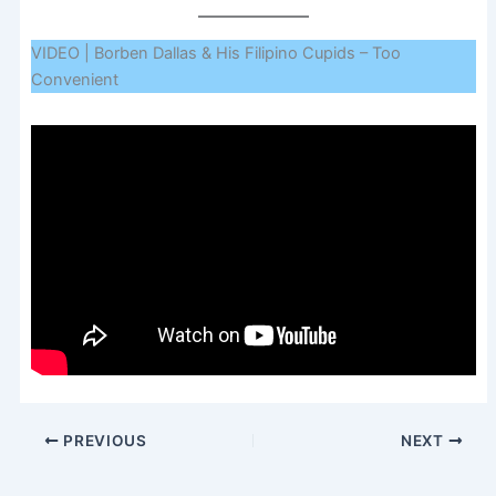
VIDEO | Borben Dallas & His Filipino Cupids – Too
Convenient
PREVIOUS
NEXT