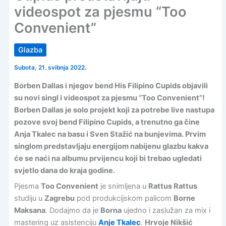
videospot za pjesmu “Too
Convenient”
Glazba
Subota, 21. svibnja 2022.
Borben Dallas i njegov bend His Filipino Cupids objavili
su novi singl i videospot za pjesmu “Too Convenient”!
Borben Dallas je solo projekt koji za potrebe live nastupa
pozove svoj bend Filipino Cupids, a trenutno ga čine
Anja Tkalec na basu i Sven Stažić na bunjevima. Prvim
singlom predstavljaju energijom nabijenu glazbu kakva
će se naći na albumu prvijencu koji bi trebao ugledati
svjetlo dana do kraja godine.
Pjesma
Too Convenient
je snimljena u
Rattus Rattus
studiju u
Zagrebu
pod produkcijskom palicom
Borne
Maksana
. Dodajmo da je
Borna
ujedno i zaslužan za mix i
mastering uz asistenciju
Anje Tkalec
.
Hrvoje Nikšić