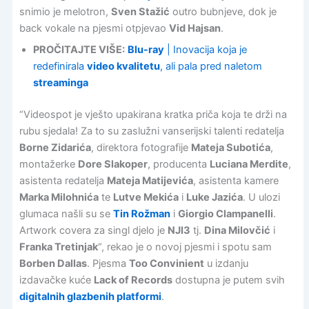
snimio je melotron,
Sven Stažić
outro bubnjeve, dok je
back vokale na pjesmi otpjevao
Vid Hajsan
.
PROČITAJTE VIŠE:
Blu-ray
| Inovacija koja je
redefinirala
video kvalitetu
, ali pala pred naletom
streaminga
“Videospot je vješto upakirana kratka priča koja te drži na
rubu sjedala! Za to su zaslužni vanserijski talenti redatelja
Borne Zidarića
, direktora fotografije
Mateja Subotića
,
montažerke
Dore Slakoper
, producenta
Luciana Merdite
,
asistenta redatelja
Mateja Matijevića
, asistenta kamere
Marka Milohnića
te
Lutve Mekića
i
Luke Jazića
. U ulozi
glumaca našli su se
Tin Rožman
i
Giorgio Clampanelli
.
Artwork covera za singl djelo je
NJI3
tj.
Dina Milovčić
i
Franka Tretinjak
“, rekao je o novoj pjesmi i spotu sam
Borben Dallas
. Pjesma
Too Convinient
u izdanju
izdavačke kuće
Lack of Records
dostupna je putem svih
digitalnih glazbenih platformi
.